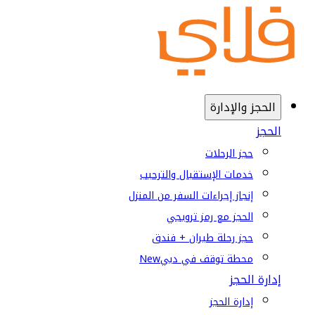
الحجز والإدارة
الحجز
حجز الرحلات
خدمات الإستقبال والترحيب
إنجاز إجراءات السفر من المنزل
الحجز مع رمز ترويجي
حجز رحلة طيران + فندق
محطة توقف في دبي
New
إدارة الحجز
إدارة الحجز