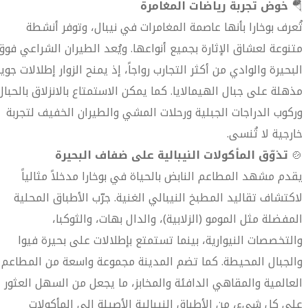
🪂
خوض تجربة رياضات المغامرة
تُعرف بوخارا بأنها عاصمة المغامرات في نيبال، وتوفر أنشطة
متنوعة لعشاق الإثارة بجميع أنواعها. ويُعد الطيران الشراعي فوق
البحيرة والوادي من أكثر التجارب رواجاً، إذ يمنح الزوار إطلالات جوي
مذهلة على جبال الهيمالايا. كما يمكن الاستمتاع بالانزلاق بالحبال
وركوب الدراجات الجبلية ورحلات المشي والطيران الخفيف لتجربة
خارجية لا تُنسى.
🍲
تذوّق المأكولات النيبالية على ضفاف البحيرة
يقدم مشهد المطاعم النابض بالحياة في بوخارا مدخلاً مثالياً
لاكتشاف تقاليد المطبخ النيبالي الغنية. جرّب الأطباق المحلية
المفضلة مثل المومو (الزلابية)، والدال بهات، والثوكبا،
والتخصصات النيوارية، بينما تستمتع بإطلالات على بحيرة فيوا
والجبال المحيطة. كما تضم المدينة مجموعة واسعة من المطاعم
العالمية والمقاهي الدافئة والمخابز، ما يجعل من السهل العثور
على كل شيء، من الأطباق النيبالية الأصيلة إلى المأكولات