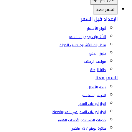
السفر معنا
الإعداد قبل السفر
أنواع الأسعار
التأشيرات وجوازات السفر
متطلبات التأشيرة حسب الدولة
طرق الدفع
مواعيد الرحلات
حالة الرحلة
السفر معنا
درجة الأعمال
الدرجة السياحية
إنجاز إجراءات السفر
إنجاز إجراءات السفر في المدينة
New
خدمات المساعدة لأصحاب الهمم
طائرة بوينغ 737 ماكس