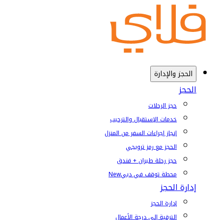
الحجز والإدارة
الحجز
حجز الرحلات
خدمات الإستقبال والترحيب
إنجاز إجراءات السفر من المنزل
الحجز مع رمز ترويجي
حجز رحلة طيران + فندق
محطة توقف في دبي
New
إدارة الحجز
إدارة الحجز
الترقية إلى درجة الأعمال