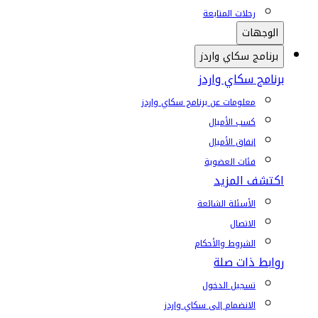
رحلات المتابعة
الوجهات
برنامج سكاي واردز
برنامج سكاي واردز
معلومات عن برنامج سكاي واردز
كسب الأميال
إنفاق الأميال
فئات العضوية
اكتشف المزيد
الأسئلة الشائعة
الاتصال
الشروط والأحكام
روابط ذات صلة
تسجيل الدخول
الانضمام إلى سكاي واردز