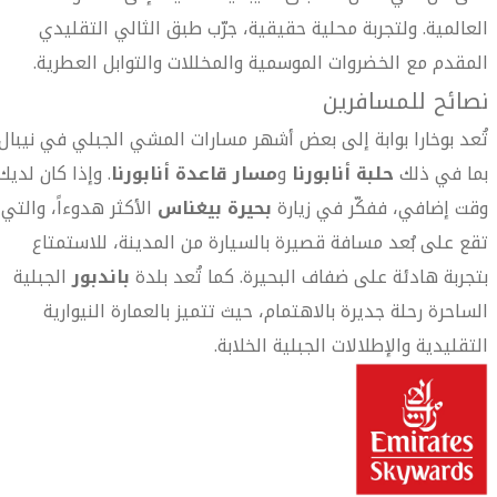
العالمية. ولتجربة محلية حقيقية، جرّب طبق الثالي التقليدي
المقدم مع الخضروات الموسمية والمخللات والتوابل العطرية.
نصائح للمسافرين
تُعد بوخارا بوابة إلى بعض أشهر مسارات المشي الجبلي في نيبال،
بما في ذلك
حلبة أنابورنا
و
مسار قاعدة أنابورنا
. وإذا كان لديك
وقت إضافي، ففكّر في زيارة
بحيرة بيغناس
الأكثر هدوءاً، والتي
تقع على بُعد مسافة قصيرة بالسيارة من المدينة، للاستمتاع
بتجربة هادئة على ضفاف البحيرة. كما تُعد بلدة
باندبور
الجبلية
الساحرة رحلة جديرة بالاهتمام، حيث تتميز بالعمارة النيوارية
التقليدية والإطلالات الجبلية الخلابة.