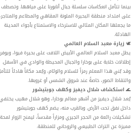
بينما تتأمل انعكاسات سلسلة جبال أنابورنا على مياهها. وتصطف
على امتداد منطقة البحيرة الملونة المقاهي والمطاعم والمتاجر،
ما يجعلها المكان المثالي للاسترخاء والاستمتاع بأجواء المدينة
الهادئة.
🕊️
زيارة معبد السلام العالمي
يطل معبد السلام العالمي الأبيض اللافت على بحيرة فيوا، ويوفر
إطلالات خلابة على بوخارا والجبال المحيطة والوادي في الأسفل.
وقد بُني هذا المعلم رمزاً للسلام والوئام، ويُعد مكاناً هادئاً للتأم
والتقاط الصور، خاصةً عند شروق الشمس أو غروبها.
🌊
استكشاف شلال ديفيز وكهف جوبتيشور
يُعد شلال ديفيز من أشهر معالم بوخارا، وهو شلال مهيب يختفي
داخل نفق تحت الأرض. وبالقرب منه، يضم كهف جوبتيشور
تشكيلات رائعة من الحجر الجيري ومزاراً مقدساً، ليمنح الزوار لمحة
مميزة عن التراث الطبيعي والروحاني للمنطقة.