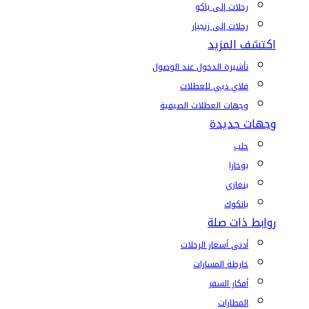
رحلات إلى باكو
رحلات إلى زنجبار
اكتشف المزيد
تأشيرة الدخول عند الوصول
فلاي دبي للعطلات
وجهات العطلات الصيفية
وجهات جديدة
حلب
بوخارا
بنغازي
بانكوك
روابط ذات صلة
أدنى أسعار الرحلات
خارطة المسارات
أفكار السفر
المطارات