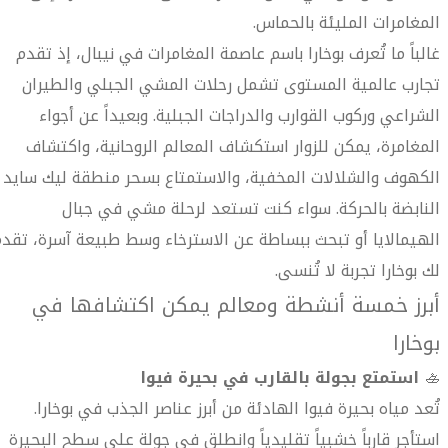
المغامرات المليئة بالحماس.
غالباً ما تُعرف بوخارا باسم عاصمة المغامرات في نيبال، إذ تقدم
تجارب عالمية المستوى تشمل رحلات المشي الجبلي والطيران
الشراعي وركوب القوارب والدراجات الجبلية. وبعيداً عن أجواء
المغامرة، يمكن للزوار استكشاف المعالم الروحانية، واكتشاف
الكهوف والشلالات المخفية، والاستمتاع بسحر منطقة ليك سايد
النابضة بالحركة. سواء كنت تستعد لرحلة مشي في جبال
الهيمالايا أو تبحث ببساطة عن الاسترخاء وسط طبيعة آسرة، تقد
لك بوخارا تجربة لا تُنسى.
أبرز خمسة أنشطة ومعالم يمكن اكتشافها في
بوخارا
🚣
استمتع بجولة بالقارب في بحيرة فيوا
تُعد مياه بحيرة فيوا الهادئة من أبرز عناصر الجذب في بوخارا.
استأجر قارباً خشبياً تقليدياً وانطلق في جولة على سطح البحيرة