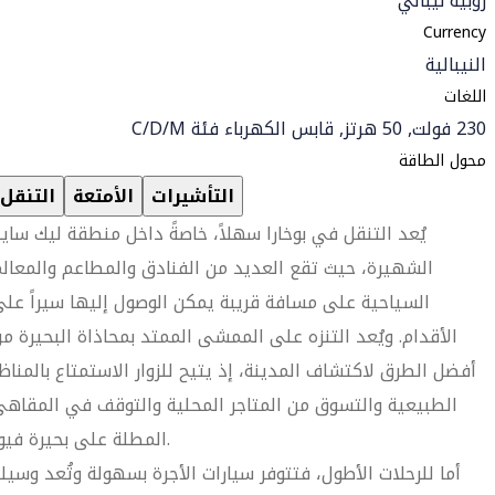
روبيه نيبالي
Currency
النيبالية
اللغات
230 فولت, 50 هرتز, قابس الكهرباء فئة C/D/M
محول الطاقة
التأشيرات
الأمتعة
التنقل
يُعد التنقل في بوخارا سهلاً، خاصةً داخل منطقة ليك ساي
الشهيرة، حيث تقع العديد من الفنادق والمطاعم والمعال
السياحية على مسافة قريبة يمكن الوصول إليها سيراً عل
الأقدام. ويُعد التنزه على الممشى الممتد بمحاذاة البحيرة م
أفضل الطرق لاكتشاف المدينة، إذ يتيح للزوار الاستمتاع بالمناظ
الطبيعية والتسوق من المتاجر المحلية والتوقف في المقاه
المطلة على بحيرة فيوا.
أما للرحلات الأطول، فتتوفر سيارات الأجرة بسهولة وتُعد وسيل