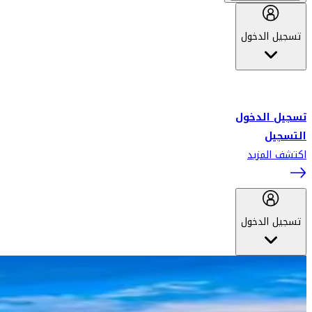
تسجيل الدخول
أهلاً بك في سكاي واردز طيران الإمارات برنامج الولاء المعتمد من قبل
طيران الإمارات، ومؤخراً فلاي دبي.
تسجيل الدخول
التسجيل
اكتشف المزيد
تسجيل الدخول