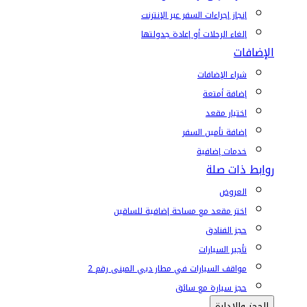
إنجاز إجراءات السفر عبر الإنترنت
إلغاء الرحلات أو إعادة جدولتها
الإضافات
شراء الإضافات
إضافة أمتعة
اختيار مقعد
إضافة تأمين السفر
خدمات إضافية
روابط ذات صلة
العروض
اختر مقعد مع مساحة إضافية للساقين
حجز الفنادق
تأجير السيارات
مواقف السيارات في مطار دبي المبنى رقم 2
حجز سيارة مع سائق
الحجز والإدارة