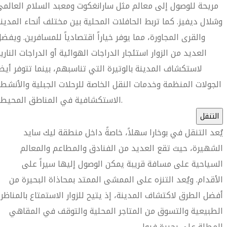
مريحة للوصول إلى معالم مثل سارانغكوت ومعبد السلام العالم
وشلال ديفيز. كما تربط الحافلات المحلية بين مختلف أنحاء المدين
والقرى المجاورة، مما يوفر خياراً اقتصادياً للمسافرين. ويفض
العديد من الزوار استئجار الدراجات الهوائية أو الدراجات الناري
لاستكشاف المدينة بالوتيرة التي تناسبهم، بينما تتوفر أيضا
الجولات المنظمة وخدمات النقل الخاصة للرحلات الجبلية والأنشط
الاستكشافية في المناطق المحيطة.
التنقل
يُعد التنقل في بوخارا سهلاً، خاصةً داخل منطقة ليك سايد
الشهيرة، حيث تقع العديد من الفنادق والمطاعم والمعالم
السياحية على مسافة قريبة يمكن الوصول إليها سيراً على
الأقدام. ويُعد التنزه على الممشى الممتد بمحاذاة البحيرة من
أفضل الطرق لاكتشاف المدينة، إذ يتيح للزوار الاستمتاع بالمناظر
الطبيعية والتسوق من المتاجر المحلية والتوقف في المقاهي
المطلة على بحيرة فيوا.