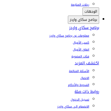
رحلات المتابعة
الوجهات
برنامج سكاي واردز
برنامج سكاي واردز
معلومات عن برنامج سكاي واردز
كسب الأميال
إنفاق الأميال
فئات العضوية
اكتشف المزيد
الأسئلة الشائعة
الاتصال
الشروط والأحكام
روابط ذات صلة
تسجيل الدخول
الانضمام إلى سكاي واردز