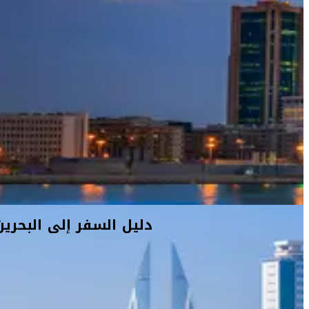
دليل السفر إلى البحرين
سرعان ما تشعر أنك في وطنك ما إن تطأ أرض البحرين التي تجذبك
بأصالتها وسحرها. لعبت دولة البحرين لسنوات عدة دوراً تجارياً مهماً مع
جيرانها في الخليج العربي ومنطقة الشرق الأوسط. فتفضل بزيارة
سوق