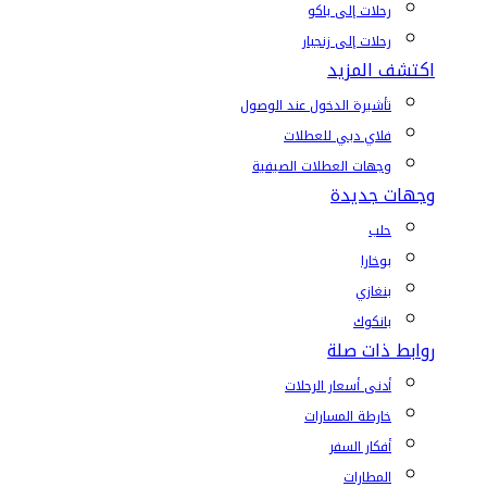
رحلات إلى باكو
رحلات إلى زنجبار
اكتشف المزيد
تأشيرة الدخول عند الوصول
فلاي دبي للعطلات
وجهات العطلات الصيفية
وجهات جديدة
حلب
بوخارا
بنغازي
بانكوك
روابط ذات صلة
أدنى أسعار الرحلات
خارطة المسارات
أفكار السفر
المطارات