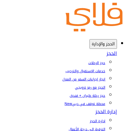
الحجز والإدارة
الحجز
حجز الرحلات
خدمات الإستقبال والترحيب
إنجاز إجراءات السفر من المنزل
الحجز مع رمز ترويجي
حجز رحلة طيران + فندق
محطة توقف في دبي
New
إدارة الحجز
إدارة الحجز
الترقية إلى درجة الأعمال