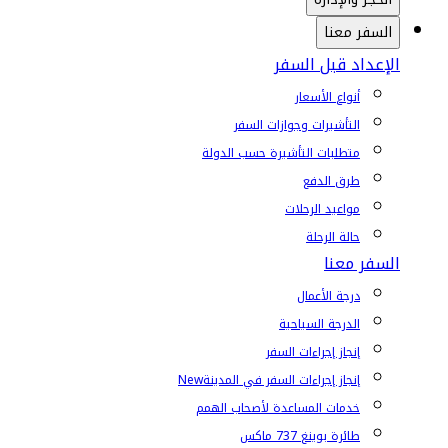
السفر معنا
الإعداد قبل السفر
أنواع الأسعار
التأشيرات وجوازات السفر
متطلبات التأشيرة حسب الدولة
طرق الدفع
مواعيد الرحلات
حالة الرحلة
السفر معنا
درجة الأعمال
الدرجة السياحية
إنجاز إجراءات السفر
إنجاز إجراءات السفر في المدينة
New
خدمات المساعدة لأصحاب الهمم
طائرة بوينغ 737 ماكس