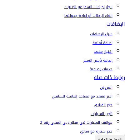
إنجاز إجراءات السفر عبر الإنترنت
إلغاء الرحلات أو إعادة جدولتها
الإضافات
شراء الإضافات
إضافة أمتعة
اختيار مقعد
إضافة تأمين السفر
خدمات إضافية
روابط ذات صلة
العروض
اختر مقعد مع مساحة إضافية للساقين
حجز الفنادق
تأجير السيارات
مواقف السيارات في مطار دبي المبنى رقم 2
حجز سيارة مع سائق
الحجز والإدارة