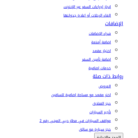
إنجاز إجراءات السفر عبر الإنترنت
إلغاء الرحلات أو إعادة جدولتها
الإضافات
شراء الإضافات
إضافة أمتعة
اختيار مقعد
إضافة تأمين السفر
خدمات إضافية
روابط ذات صلة
العروض
اختر مقعد مع مساحة إضافية للساقين
حجز الفنادق
تأجير السيارات
مواقف السيارات في مطار دبي المبنى رقم 2
حجز سيارة مع سائق
الحجز والإدارة