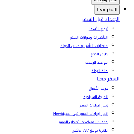
السفر معنا
الإعداد قبل السفر
أنواع الأسعار
التأشيرات وجوازات السفر
متطلبات التأشيرة حسب الدولة
طرق الدفع
مواعيد الرحلات
حالة الرحلة
السفر معنا
درجة الأعمال
الدرجة السياحية
إنجاز إجراءات السفر
إنجاز إجراءات السفر في المدينة
New
خدمات المساعدة لأصحاب الهمم
طائرة بوينغ 737 ماكس