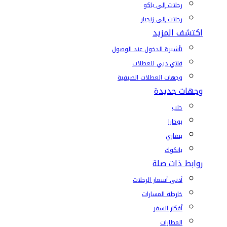
رحلات إلى باكو
رحلات إلى زنجبار
اكتشف المزيد
تأشيرة الدخول عند الوصول
فلاي دبي للعطلات
وجهات العطلات الصيفية
وجهات جديدة
حلب
بوخارا
بنغازي
بانكوك
روابط ذات صلة
أدنى أسعار الرحلات
خارطة المسارات
أفكار السفر
المطارات