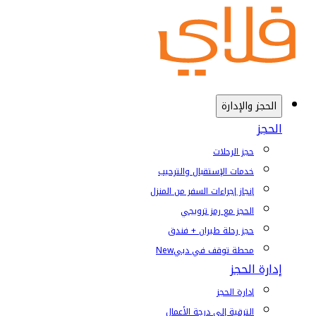
الحجز والإدارة
الحجز
حجز الرحلات
خدمات الإستقبال والترحيب
إنجاز إجراءات السفر من المنزل
الحجز مع رمز ترويجي
حجز رحلة طيران + فندق
محطة توقف في دبي
New
إدارة الحجز
إدارة الحجز
الترقية إلى درجة الأعمال