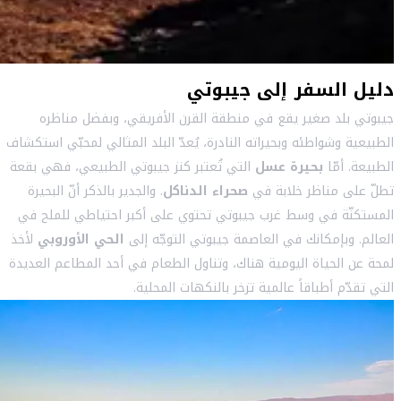
دليل السفر إلى جيبوتي
جيبوتي بلد صغير يقع في منطقة القرن الأفريقي، وبفضل مناظره
الطبيعية وشواطئه وبحيراته النادرة، يُعدّ البلد المثالي لمحبّي استكشاف
الطبيعة. أمّا
بحيرة عسل
التي تُعتبر كنز جيبوتي الطبيعي، فهي بقعة
تطلّ على مناظر خلابة في
صحراء الدناكل
. والجدير بالذكر أنّ البحيرة
المستكنّة في وسط غرب جيبوتي تحتوي على أكبر احتياطي للملح في
العالم. وبإمكانك في العاصمة جيبوتي التوجّه إلى
الحي الأوروبي
لأخذ
لمحة عن الحياة اليومية هناك، وتناول الطعام في أحد المطاعم العديدة
التي تقدّم أطباقاً عالمية تزخر بالنكهات المحلية.