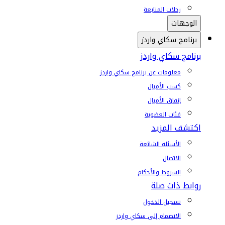
رحلات المتابعة
الوجهات
برنامج سكاي واردز
برنامج سكاي واردز
معلومات عن برنامج سكاي واردز
كسب الأميال
إنفاق الأميال
فئات العضوية
اكتشف المزيد
الأسئلة الشائعة
الاتصال
الشروط والأحكام
روابط ذات صلة
تسجيل الدخول
الانضمام إلى سكاي واردز