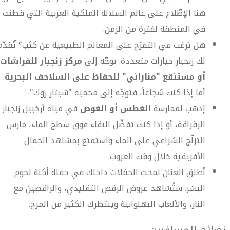
هنا الإطّلاع على عالم السلالة الملكية العربية التي قطنت
في المنطقة لفترة من الزمن.
هل ترغب في التفرّج على المعالم الطبيعية عن كثب؟ تُقدّم
لك زنجبار خيارات متعددة. توجّه إلى
مركز زنجبار للفراشات،
أو مستنقع "مناراني" للحفاظ على السلاحف البحرية
.
أما إذا كنت شجاعاً، فتوجّه إلى محمية "شيتاز روك".
إذهب لممارسة
الغطس أو الغوص
في مياه أرخبيل زنجبار
الرقراقة، أو إذا كنت تفضّل البقاء فوق سطح الماء، مارس
التزلّج الشراعي على الماء واستمتع بمشاهد الجمال
الأفريقية خلال وقت الغروب.
أطلق العنان لمحبّ الحفلات داخلك في حفلة أكلة لحوم
البشر. ستُشاهد عروض الرقص التقليدي، والراقصين مع
النار، والألعاب البهلوانية وينتظرك الكثير من المرح.