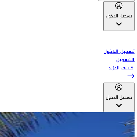
تسجيل الدخول
أهلاً بك في سكاي واردز طيران الإمارات برنامج الولاء المعتمد من قبل
طيران الإمارات، ومؤخراً فلاي دبي.
تسجيل الدخول
التسجيل
اكتشف المزيد
تسجيل الدخول