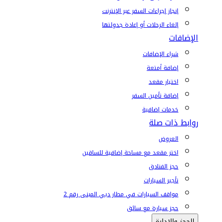
إنجاز إجراءات السفر عبر الإنترنت
إلغاء الرحلات أو إعادة جدولتها
الإضافات
شراء الإضافات
إضافة أمتعة
اختيار مقعد
إضافة تأمين السفر
خدمات إضافية
روابط ذات صلة
العروض
اختر مقعد مع مساحة إضافية للساقين
حجز الفنادق
تأجير السيارات
مواقف السيارات في مطار دبي المبنى رقم 2
حجز سيارة مع سائق
الحجز والإدارة