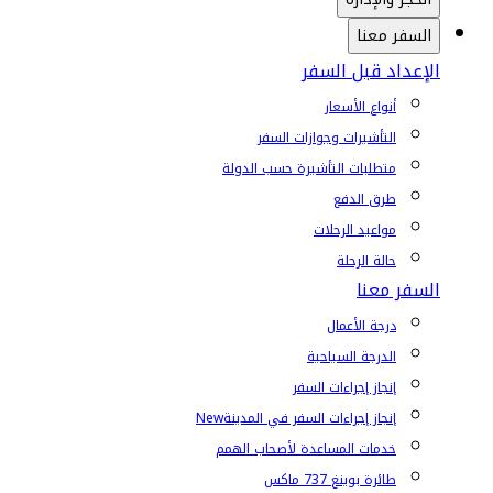
السفر معنا
الإعداد قبل السفر
أنواع الأسعار
التأشيرات وجوازات السفر
متطلبات التأشيرة حسب الدولة
طرق الدفع
مواعيد الرحلات
حالة الرحلة
السفر معنا
درجة الأعمال
الدرجة السياحية
إنجاز إجراءات السفر
إنجاز إجراءات السفر في المدينة
New
خدمات المساعدة لأصحاب الهمم
طائرة بوينغ 737 ماكس