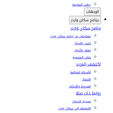
رحلات المتابعة
الوجهات
برنامج سكاي واردز
برنامج سكاي واردز
معلومات عن برنامج سكاي واردز
كسب الأميال
إنفاق الأميال
فئات العضوية
اكتشف المزيد
الأسئلة الشائعة
الاتصال
الشروط والأحكام
روابط ذات صلة
تسجيل الدخول
الانضمام إلى سكاي واردز