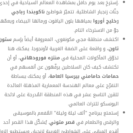
.إسترخِ بعد يوم حافل بمشاهدة المعالم السياحية في إحدى
جنّات زنجبار الشاطئية. تتميّز شواطئ
ناكوبندا
و
باجي
و
خليج أوروا
بمياهها بلون الياقوت ورمالها البيضاء ويعمّها
جوّ من الاسترخاء التام.
اكتشف منطقة مجي مكونغوي، المعروفة أيضاً بإسم
ستون
تاون
، و واقعة على الضفة الغربية لأونجوجا. يمكنك هنا
تذوّق المأكولات المحلية في
منتزه فورودهاني
، أو أن
تكتشف كيف كان السلاطين يرفّهون عن أنفسهم في
حمامات حامامني بيرسيا العامة
، أو يمكنك ببساطة
التفرّج على معالم الهندسة المعمارية المذهلة العائدة
للقرن التاسع عشر في هذه المنطقة المُدرجة على لائحة
اليونسكو للتراث العالمي.
إستمتع ببرنامج "ألف ليلة وليلة" المُفعم بالموسيقى
والرقص والطعام في
قصر متوني
. يُشكّل هذا القصر أحد
أقدم المباني على الشواطئ الغربية لزنجبار، ويستطيع الزوار