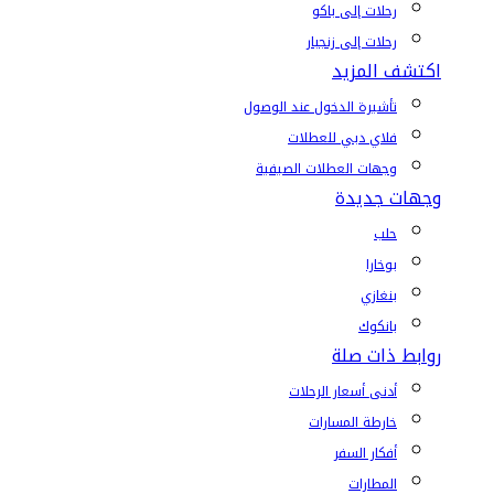
رحلات إلى باكو
رحلات إلى زنجبار
اكتشف المزيد
تأشيرة الدخول عند الوصول
فلاي دبي للعطلات
وجهات العطلات الصيفية
وجهات جديدة
حلب
بوخارا
بنغازي
بانكوك
روابط ذات صلة
أدنى أسعار الرحلات
خارطة المسارات
أفكار السفر
المطارات