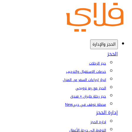
الحجز والإدارة
الحجز
حجز الرحلات
خدمات الإستقبال والترحيب
إنجاز إجراءات السفر من المنزل
الحجز مع رمز ترويجي
حجز رحلة طيران + فندق
محطة توقف في دبي
New
إدارة الحجز
إدارة الحجز
الترقية إلى درجة الأعمال