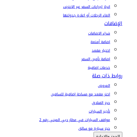
إنجاز إجراءات السفر عبر الإنترنت
إلغاء الرحلات أو إعادة جدولتها
الإضافات
شراء الإضافات
إضافة أمتعة
اختيار مقعد
إضافة تأمين السفر
خدمات إضافية
روابط ذات صلة
العروض
اختر مقعد مع مساحة إضافية للساقين
حجز الفنادق
تأجير السيارات
مواقف السيارات في مطار دبي المبنى رقم 2
حجز سيارة مع سائق
الحجز والإدارة