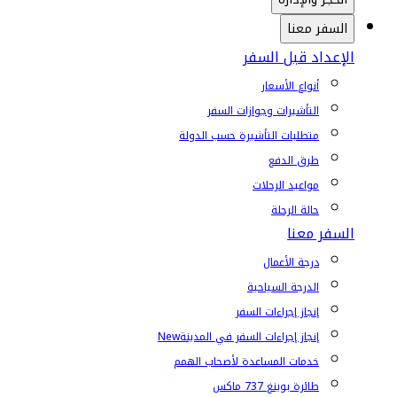
السفر معنا
الإعداد قبل السفر
أنواع الأسعار
التأشيرات وجوازات السفر
متطلبات التأشيرة حسب الدولة
طرق الدفع
مواعيد الرحلات
حالة الرحلة
السفر معنا
درجة الأعمال
الدرجة السياحية
إنجاز إجراءات السفر
إنجاز إجراءات السفر في المدينة
New
خدمات المساعدة لأصحاب الهمم
طائرة بوينغ 737 ماكس