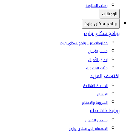
رحلات المتابعة
الوجهات
برنامج سكاي واردز
برنامج سكاي واردز
معلومات عن برنامج سكاي واردز
كسب الأميال
إنفاق الأميال
فئات العضوية
اكتشف المزيد
الأسئلة الشائعة
الاتصال
الشروط والأحكام
روابط ذات صلة
تسجيل الدخول
الانضمام إلى سكاي واردز