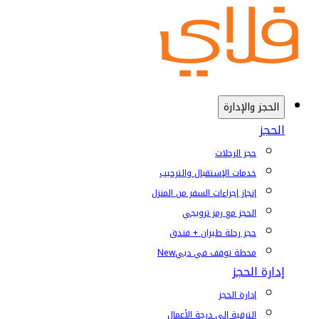
الحجز والإدارة
الحجز
حجز الرحلات
خدمات الإستقبال والترحيب
إنجاز إجراءات السفر من المنزل
الحجز مع رمز ترويجي
حجز رحلة طيران + فندق
محطة توقف في دبي
New
إدارة الحجز
إدارة الحجز
الترقية إلى درجة الأعمال