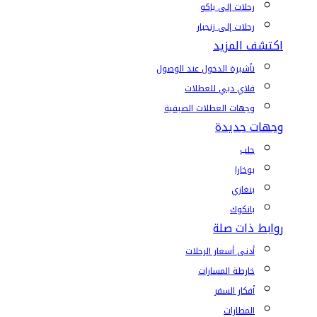
رحلات إلى باكو
رحلات إلى زنجبار
اكتشف المزيد
تأشيرة الدخول عند الوصول
فلاي دبي للعطلات
وجهات العطلات الصيفية
وجهات جديدة
حلب
بوخارا
بنغازي
بانكوك
روابط ذات صلة
أدنى أسعار الرحلات
خارطة المسارات
أفكار السفر
المطارات