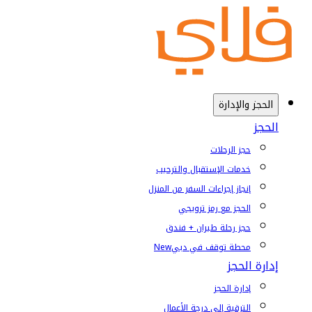
الحجز والإدارة
الحجز
حجز الرحلات
خدمات الإستقبال والترحيب
إنجاز إجراءات السفر من المنزل
الحجز مع رمز ترويجي
حجز رحلة طيران + فندق
محطة توقف في دبي
New
إدارة الحجز
إدارة الحجز
الترقية إلى درجة الأعمال