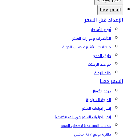
السفر معنا
الإعداد قبل السفر
أنواع الأسعار
التأشيرات وجوازات السفر
متطلبات التأشيرة حسب الدولة
طرق الدفع
مواعيد الرحلات
حالة الرحلة
السفر معنا
درجة الأعمال
الدرجة السياحية
إنجاز إجراءات السفر
إنجاز إجراءات السفر في المدينة
New
خدمات المساعدة لأصحاب الهمم
طائرة بوينغ 737 ماكس