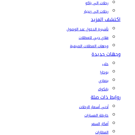
رحلات إلى باكو
رحلات إلى زنجبار
اكتشف المزيد
تأشيرة الدخول عند الوصول
فلاي دبي للعطلات
وجهات العطلات الصيفية
وجهات جديدة
حلب
بوخارا
بنغازي
بانكوك
روابط ذات صلة
أدنى أسعار الرحلات
خارطة المسارات
أفكار السفر
المطارات