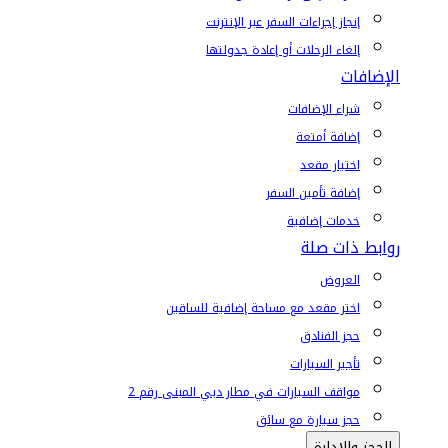
إنجاز إجراءات السفر عبر الإنترنت
إلغاء الرحلات أو إعادة جدولتها
الإضافات
شراء الإضافات
إضافة أمتعة
اختيار مقعد
إضافة تأمين السفر
خدمات إضافية
روابط ذات صلة
العروض
اختر مقعد مع مساحة إضافية للساقين
حجز الفنادق
تأجير السيارات
مواقف السيارات في مطار دبي المبنى رقم 2
حجز سيارة مع سائق
الحجز والإدارة