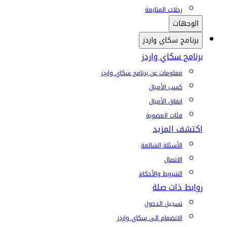
رحلات المتابعة
الوجهات
برنامج سكاي واردز
برنامج سكاي واردز
معلومات عن برنامج سكاي واردز
كسب الأميال
إنفاق الأميال
فئات العضوية
اكتشف المزيد
الأسئلة الشائعة
الاتصال
الشروط والأحكام
روابط ذات صلة
تسجيل الدخول
الانضمام إلى سكاي واردز