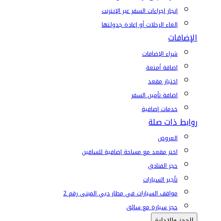
إنجاز إجراءات السفر عبر الإنترنت
إلغاء الرحلات أو إعادة جدولتها
الإضافات
شراء الإضافات
إضافة أمتعة
اختيار مقعد
إضافة تأمين السفر
خدمات إضافية
روابط ذات صلة
العروض
اختر مقعد مع مساحة إضافية للساقين
حجز الفنادق
تأجير السيارات
مواقف السيارات في مطار دبي المبنى رقم 2
حجز سيارة مع سائق
الحجز والإدارة