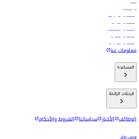
فنادق
الوظائف
رحلات إلى تبيليسي
رحلات إلى الرياض
رحلات إلى مسقط
رحلات إلى ماليه
رحلات إلى كولومبو
معلومات عنا
المساعدة
الرحلات الرائجة
الوظائف
الأخبار
سياساتنا
الشروط والأحكام
فيس بوك