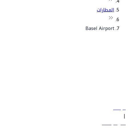
المطارات
Basel Airport
© فلاي دبي 2026. جميع الحقوق محفوظة.
سياساتنا
|
الشروط والأحكام