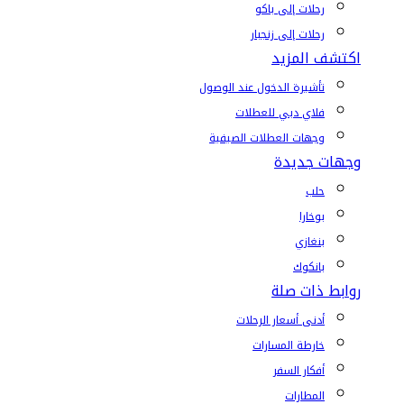
رحلات إلى باكو
رحلات إلى زنجبار
اكتشف المزيد
تأشيرة الدخول عند الوصول
فلاي دبي للعطلات
وجهات العطلات الصيفية
وجهات جديدة
حلب
بوخارا
بنغازي
بانكوك
روابط ذات صلة
أدنى أسعار الرحلات
خارطة المسارات
أفكار السفر
المطارات