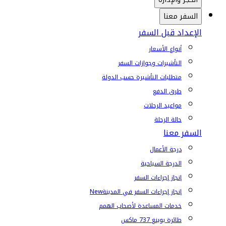
السفر معنا
الإعداد قبل السفر
أنواع الأسعار
التأشيرات وجوازات السفر
متطلبات التأشيرة حسب الدولة
طرق الدفع
مواعيد الرحلات
حالة الرحلة
السفر معنا
درجة الأعمال
الدرجة السياحية
إنجاز إجراءات السفر
إنجاز إجراءات السفر في المدينة
New
خدمات المساعدة لأصحاب الهمم
طائرة بوينغ 737 ماكس