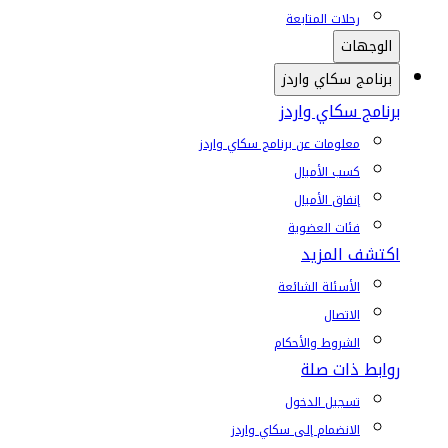
رحلات المتابعة
الوجهات
برنامج سكاي واردز
برنامج سكاي واردز
معلومات عن برنامج سكاي واردز
كسب الأميال
إنفاق الأميال
فئات العضوية
اكتشف المزيد
الأسئلة الشائعة
الاتصال
الشروط والأحكام
روابط ذات صلة
تسجيل الدخول
الانضمام إلى سكاي واردز