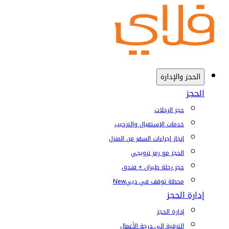
الحجز والإدارة
الحجز
حجز الرحلات
خدمات الإستقبال والترحيب
إنجاز إجراءات السفر من المنزل
الحجز مع رمز ترويجي
حجز رحلة طيران + فندق
محطة توقف في دبي
New
إدارة الحجز
إدارة الحجز
الترقية إلى درجة الأعمال