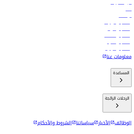
تأجير السيارات
فنادق
الوظائف
رحلات إلى تبيليسي
رحلات إلى الرياض
رحلات إلى مسقط
رحلات إلى ماليه
رحلات إلى كولومبو
معلومات عنا
المساعدة
الرحلات الرائجة
الوظائف
الأخبار
سياساتنا
الشروط والأحكام