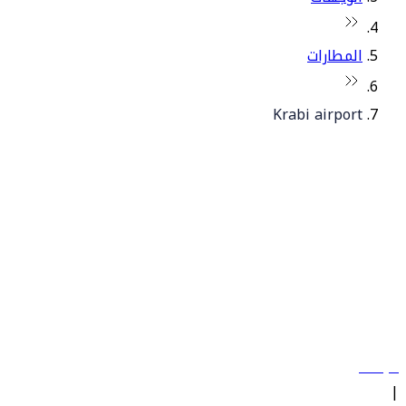
المطارات
Krabi airport
© فلاي دبي 2026. جميع الحقوق محفوظة.
سياساتنا
|