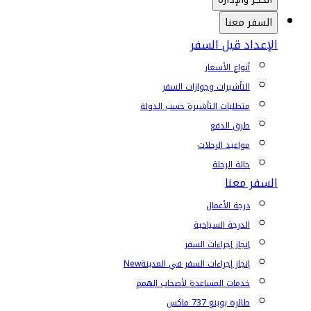
السفر معنا
الإعداد قبل السفر
أنواع الأسعار
التأشيرات وجوازات السفر
متطلبات التأشيرة حسب الدولة
طرق الدفع
مواعيد الرحلات
حالة الرحلة
السفر معنا
درجة الأعمال
الدرجة السياحية
إنجاز إجراءات السفر
إنجاز إجراءات السفر في المدينة
New
خدمات المساعدة لأصحاب الهمم
طائرة بوينغ 737 ماكس