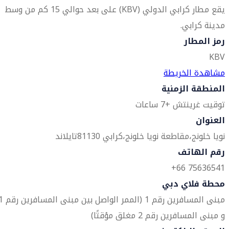
يقع مطار كرابي الدولي (KBV) على بعد حوالي 15 كم من وسط
مدينة كرابي.
رمز المطار
KBV
مشاهدة الخريطة
المنطقة الزمنية
توقيت غرينتش +7 ساعات
العنوان
نويا خلونج،
مقاطعة نويا خلونج،
كرابي 81130
تايلاند
رقم الهاتف
75636541 66+
محطة فلاي دبي
مبنى المسافرين رقم 1 (الممر الواصل بين م
و مبنى المسافرين رقم 2 مغلق مؤقتًا)