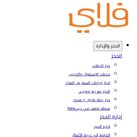
الحجز والإدارة
الحجز
حجز الرحلات
خدمات الإستقبال والترحيب
إنجاز إجراءات السفر من المنزل
الحجز مع رمز ترويجي
حجز رحلة طيران + فندق
محطة توقف في دبي
New
إدارة الحجز
إدارة الحجز
الترقية إلى درجة الأعمال