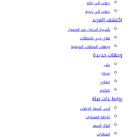
رحلات إلى باكو
رحلات إلى زنجبار
اكتشف المزيد
تأشيرة الدخول عند الوصول
فلاي دبي للعطلات
وجهات العطلات الصيفية
وجهات جديدة
حلب
بوخارا
بنغازي
بانكوك
روابط ذات صلة
أدنى أسعار الرحلات
خارطة المسارات
أفكار السفر
المطارات