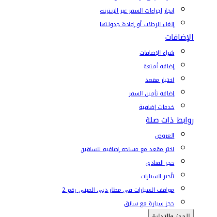
إنجاز إجراءات السفر عبر الإنترنت
إلغاء الرحلات أو إعادة جدولتها
الإضافات
شراء الإضافات
إضافة أمتعة
اختيار مقعد
إضافة تأمين السفر
خدمات إضافية
روابط ذات صلة
العروض
اختر مقعد مع مساحة إضافية للساقين
حجز الفنادق
تأجير السيارات
مواقف السيارات في مطار دبي المبنى رقم 2
حجز سيارة مع سائق
الحجز والإدارة