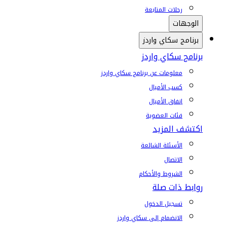
رحلات المتابعة
الوجهات
برنامج سكاي واردز
برنامج سكاي واردز
معلومات عن برنامج سكاي واردز
كسب الأميال
إنفاق الأميال
فئات العضوية
اكتشف المزيد
الأسئلة الشائعة
الاتصال
الشروط والأحكام
روابط ذات صلة
تسجيل الدخول
الانضمام إلى سكاي واردز