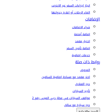
إنجاز إجراءات السفر عبر الإنترنت
إلغاء الرحلات أو إعادة جدولتها
الإضافات
شراء الإضافات
إضافة أمتعة
اختيار مقعد
إضافة تأمين السفر
خدمات إضافية
روابط ذات صلة
العروض
اختر مقعد مع مساحة إضافية للساقين
حجز الفنادق
تأجير السيارات
مواقف السيارات في مطار دبي المبنى رقم 2
حجز سيارة مع سائق
الحجز والإدارة