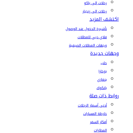
رحلات إلى باكو
رحلات إلى زنجبار
اكتشف المزيد
تأشيرة الدخول عند الوصول
فلاي دبي للعطلات
وجهات العطلات الصيفية
وجهات جديدة
حلب
بوخارا
بنغازي
بانكوك
روابط ذات صلة
أدنى أسعار الرحلات
خارطة المسارات
أفكار السفر
المطارات