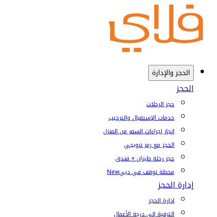
الحجز والإدارة
الحجز
حجز الرحلات
خدمات الإستقبال والترحيب
إنجاز إجراءات السفر من المنزل
الحجز مع رمز ترويجي
حجز رحلة طيران + فندق
محطة توقف في دبي
New
إدارة الحجز
إدارة الحجز
الترقية إلى درجة الأعمال