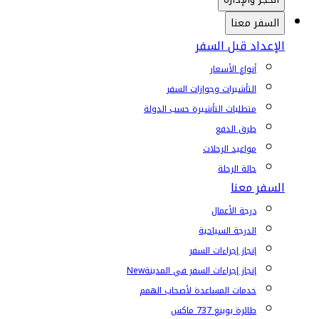
السفر معنا
الإعداد قبل السفر
أنواع الأسعار
التأشيرات وجوازات السفر
متطلبات التأشيرة حسب الدولة
طرق الدفع
مواعيد الرحلات
حالة الرحلة
السفر معنا
درجة الأعمال
الدرجة السياحية
إنجاز إجراءات السفر
إنجاز إجراءات السفر في المدينة
New
خدمات المساعدة لأصحاب الهمم
طائرة بوينغ 737 ماكس