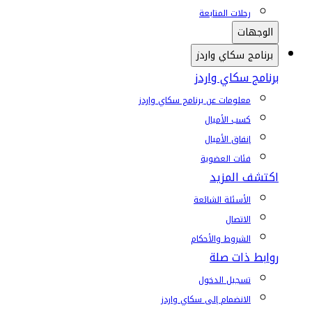
رحلات المتابعة
الوجهات
برنامج سكاي واردز
برنامج سكاي واردز
معلومات عن برنامج سكاي واردز
كسب الأميال
إنفاق الأميال
فئات العضوية
اكتشف المزيد
الأسئلة الشائعة
الاتصال
الشروط والأحكام
روابط ذات صلة
تسجيل الدخول
الانضمام إلى سكاي واردز