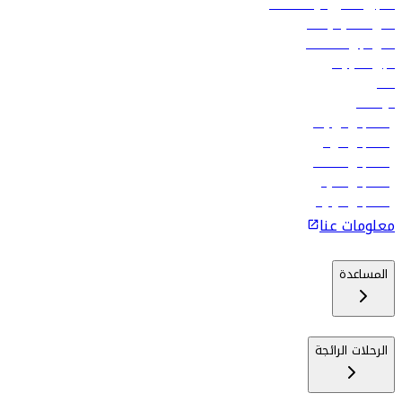
تسجيل الدخول لوكلاء السفر
أدنى أسعار الرحلات
فلاي دبي للعطلات
تأجير السيارات
فنادق
الوظائف
رحلات إلى تبيليسي
رحلات إلى الرياض
رحلات إلى مسقط
رحلات إلى ماليه
رحلات إلى كولومبو
معلومات عنا
المساعدة
الرحلات الرائجة