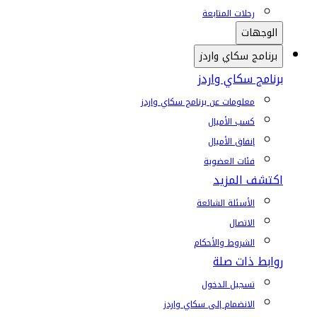
رحلات المتابعة
الوجهات
برنامج سكاي واردز
برنامج سكاي واردز
معلومات عن برنامج سكاي واردز
كسب الأميال
إنفاق الأميال
فئات العضوية
اكتشف المزيد
الأسئلة الشائعة
الاتصال
الشروط والأحكام
روابط ذات صلة
تسجيل الدخول
الانضمام إلى سكاي واردز