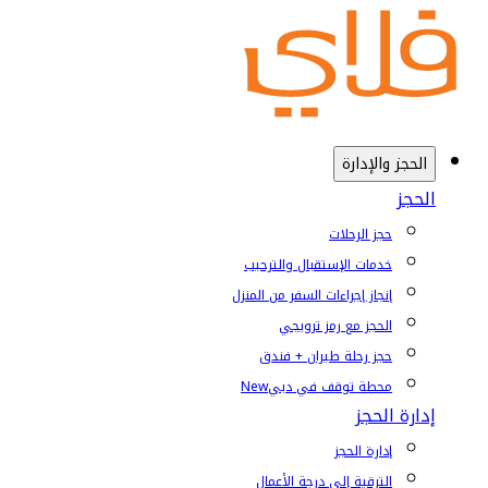
الحجز والإدارة
الحجز
حجز الرحلات
خدمات الإستقبال والترحيب
إنجاز إجراءات السفر من المنزل
الحجز مع رمز ترويجي
حجز رحلة طيران + فندق
محطة توقف في دبي
New
إدارة الحجز
إدارة الحجز
الترقية إلى درجة الأعمال