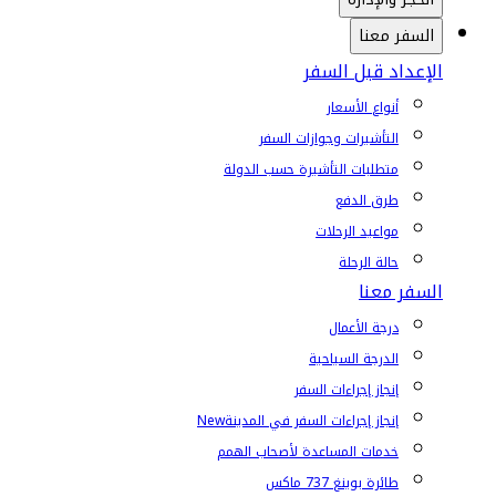
السفر معنا
الإعداد قبل السفر
أنواع الأسعار
التأشيرات وجوازات السفر
متطلبات التأشيرة حسب الدولة
طرق الدفع
مواعيد الرحلات
حالة الرحلة
السفر معنا
درجة الأعمال
الدرجة السياحية
إنجاز إجراءات السفر
إنجاز إجراءات السفر في المدينة
New
خدمات المساعدة لأصحاب الهمم
طائرة بوينغ 737 ماكس