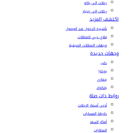
رحلات إلى باكو
رحلات إلى زنجبار
اكتشف المزيد
تأشيرة الدخول عند الوصول
فلاي دبي للعطلات
وجهات العطلات الصيفية
وجهات جديدة
حلب
بوخارا
بنغازي
بانكوك
روابط ذات صلة
أدنى أسعار الرحلات
خارطة المسارات
أفكار السفر
المطارات