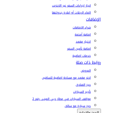
إنجاز إجراءات السفر عبر الإنترنت
إلغاء الرحلات أو إعادة جدولتها
الإضافات
شراء الإضافات
إضافة أمتعة
اختيار مقعد
إضافة تأمين السفر
خدمات إضافية
روابط ذات صلة
العروض
اختر مقعد مع مساحة إضافية للساقين
حجز الفنادق
تأجير السيارات
مواقف السيارات في مطار دبي المبنى رقم 2
حجز سيارة مع سائق
الحجز والإدارة