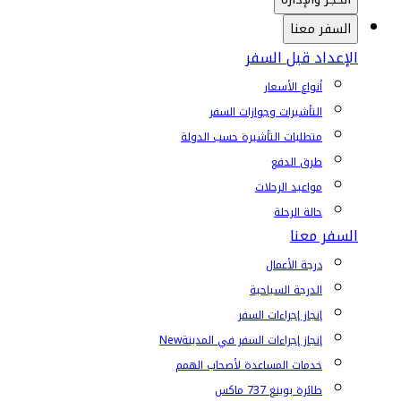
السفر معنا
الإعداد قبل السفر
أنواع الأسعار
التأشيرات وجوازات السفر
متطلبات التأشيرة حسب الدولة
طرق الدفع
مواعيد الرحلات
حالة الرحلة
السفر معنا
درجة الأعمال
الدرجة السياحية
إنجاز إجراءات السفر
إنجاز إجراءات السفر في المدينة
New
خدمات المساعدة لأصحاب الهمم
طائرة بوينغ 737 ماكس