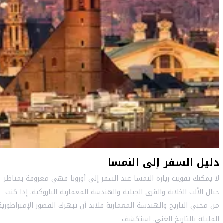
دليل السفر إلى النمسا
لا يمكنك تفويت زيارة النمسا عند السفر إلى أوروبا فهي معروفة بمناظر
جبال الألب الخلابة والقرى الجبلية والهندسة المعمارية الباروكية. إذا كنت
من محبي التاريخ والهندسة المعمارية فلابد أن تبهرك القصور الإمبراطورية
المليئة بالتاريخ الغني. استكشف