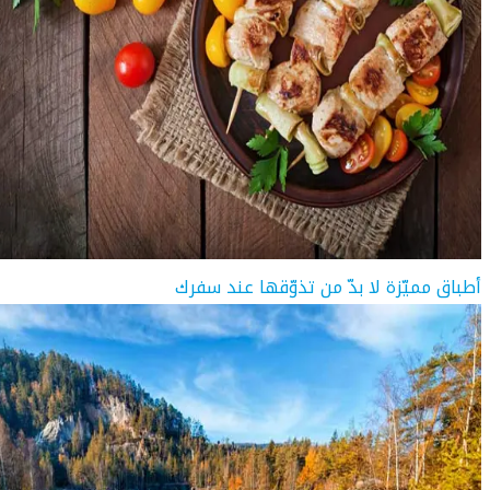
أطباق مميّزة لا بدّ من تذوّقها عند سفرك