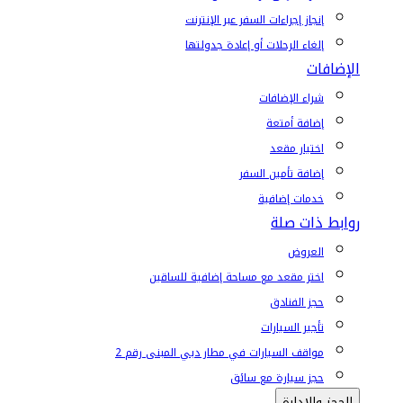
إنجاز إجراءات السفر عبر الإنترنت
إلغاء الرحلات أو إعادة جدولتها
الإضافات
شراء الإضافات
إضافة أمتعة
اختيار مقعد
إضافة تأمين السفر
خدمات إضافية
روابط ذات صلة
العروض
اختر مقعد مع مساحة إضافية للساقين
حجز الفنادق
تأجير السيارات
مواقف السيارات في مطار دبي المبنى رقم 2
حجز سيارة مع سائق
الحجز والإدارة