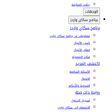
رحلات المتابعة
الوجهات
برنامج سكاي واردز
برنامج سكاي واردز
معلومات عن برنامج سكاي واردز
كسب الأميال
إنفاق الأميال
فئات العضوية
اكتشف المزيد
الأسئلة الشائعة
الاتصال
الشروط والأحكام
روابط ذات صلة
تسجيل الدخول
الانضمام إلى سكاي واردز