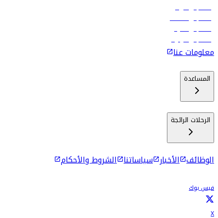
رحلات إلى الرياض
رحلات إلى مسقط
رحلات إلى ماليه
رحلات إلى كولومبو
معلومات عنا
المساعدة
الرحلات الرائجة
الوظائف
الأخبار
سياساتنا
الشروط والأحكام
فيس بوك
X