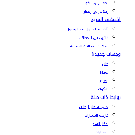
رحلات إلى باكو
رحلات إلى زنجبار
اكتشف المزيد
تأشيرة الدخول عند الوصول
فلاي دبي للعطلات
وجهات العطلات الصيفية
وجهات جديدة
حلب
بوخارا
بنغازي
بانكوك
روابط ذات صلة
أدنى أسعار الرحلات
خارطة المسارات
أفكار السفر
المطارات