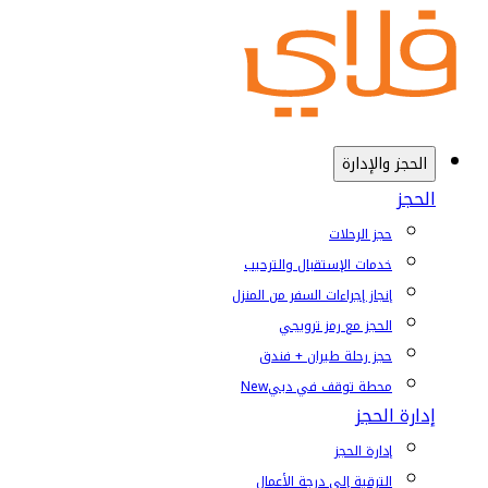
الحجز والإدارة
الحجز
حجز الرحلات
خدمات الإستقبال والترحيب
إنجاز إجراءات السفر من المنزل
الحجز مع رمز ترويجي
حجز رحلة طيران + فندق
محطة توقف في دبي
New
إدارة الحجز
إدارة الحجز
الترقية إلى درجة الأعمال