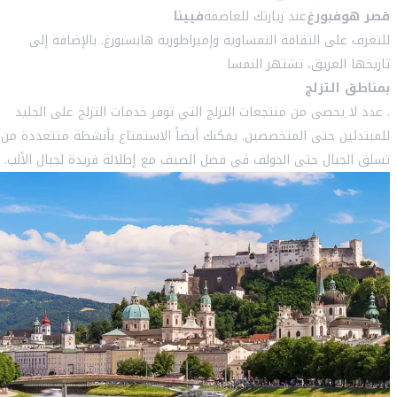
قصر هوفبورغ
عند زيارتك للعاصمة
فيينا
للتعرف على الثقافة النمساوية وإمبراطورية هابسبورغ. بالإضافة إلى
تاريخها العريق، تشتهر النمسا
بمناطق التزلج
. عدد لا يحصى من منتجعات التزلج التي توفر خدمات التزلج على الجليد
للمبتدئين حتى المتخصصين. يمكنك أيضاً الاستمتاع بأنشطة متتعددة من
تسلق الجبال حتى الجولف في فصل الصيف مع إطلالة فريدة لجبال الألب.