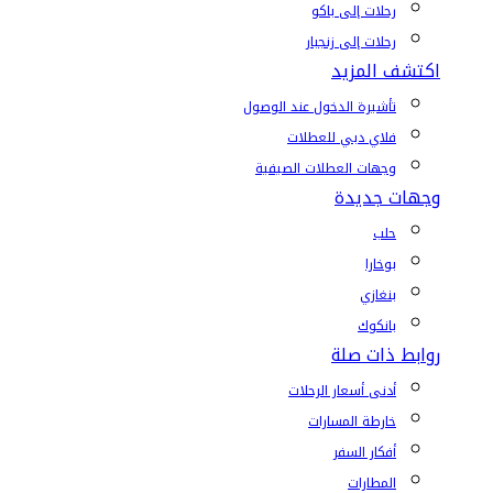
رحلات إلى باكو
رحلات إلى زنجبار
اكتشف المزيد
تأشيرة الدخول عند الوصول
فلاي دبي للعطلات
وجهات العطلات الصيفية
وجهات جديدة
حلب
بوخارا
بنغازي
بانكوك
روابط ذات صلة
أدنى أسعار الرحلات
خارطة المسارات
أفكار السفر
المطارات