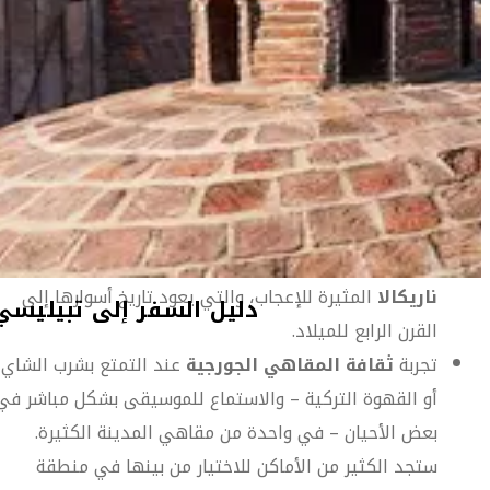
أهلاً بك في تبيليسي
تتربع عاصمة جورجيا في وادٍ بين شمال وجنوب سلاسل جبال القوقا
مع بلدة قديمة ساحرة تغص بالشوارع الضيقة، الحمّامات الكبريتية
وشرفات الخشب المحفور مما جعل منها عامل جذب كبير للزوار
دليل السفر إلى تبيليسي
لعدة قرون.
أبرز المعالم والأنشطة في تبيليسي
التمتع بالإطلالة الرائعة على المدينة من أعلى
قلعة
ناريكالا
المثيرة للإعجاب، والتي يعود تاريخ أسوارها إلى
دليل السفر إلى تبيليسي
القرن الرابع للميلاد.
تجربة
ثقافة المقاهي الجورجية
عند التمتع بشرب الشاي
أو القهوة التركية – والاستماع للموسيقى بشكل مباشر في
بعض الأحيان – في واحدة من مقاهي المدينة الكثيرة.
ستجد الكثير من الأماكن للاختيار من بينها في منطقة