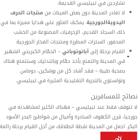
تشاردين في تبيليسي القديمة.
لا تغادر المدينة دون بعض العينات من
منتجات الحرف
اليدوية
الجورجية
. يمكنك العثور على هدايا مميزة بما في
ذلك السجاد القديم، الزخرفيات المصنوعة من الخشب
المحفور، السترات المطرزة ومنتجات الفخار الجورجية.
القيام برحلة إلى
أبانوتوباني
– الحمّام الكبريتي الشهير
في المدينة والتمتع بأخذ حمّام وبالتدليك. وستتمتع هناك
بصحبة طيبة – فقد أشاد كل من بوشكين، دوماس
وتولستوي بالتجربة التقليدية المثيرة في تبيليسي.
نصائح للمسافرين
لا تتوقف فقط عند تبيليسي – فهناك الكثير لمشاهدته في
جورجيا، قرى الكهوف الساحرة وأميال من شواطئ البحر الأسود
البكر. اجعل من المدينة نقطة انطلاقك من أجل القيام برحلة رائعة.