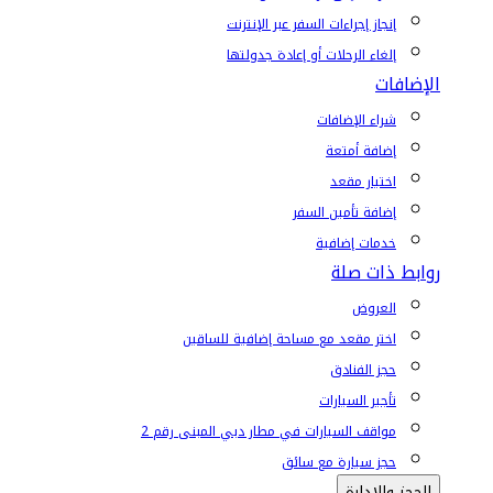
إنجاز إجراءات السفر عبر الإنترنت
إلغاء الرحلات أو إعادة جدولتها
الإضافات
شراء الإضافات
إضافة أمتعة
اختيار مقعد
إضافة تأمين السفر
خدمات إضافية
روابط ذات صلة
العروض
اختر مقعد مع مساحة إضافية للساقين
حجز الفنادق
تأجير السيارات
مواقف السيارات في مطار دبي المبنى رقم 2
حجز سيارة مع سائق
الحجز والإدارة