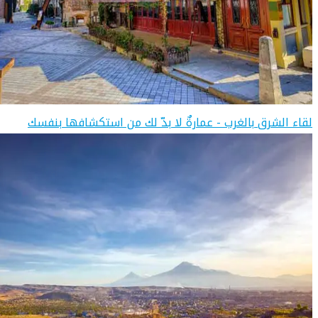
لقاء الشرق بالغرب - عمارةٌ لا بدّ لك من استكشافها بنفسك