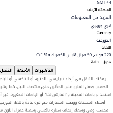
GMT+4
المنطقة الزمنية
المزيد من المعلومات
لاري جورجي
Currency
الجورجية
اللغات
220 فولت, 50 هرتز, قابس الكهرباء فئة C/F
محول الطاقة
التأشيرات
الأمتعة
التنقل
يمكنك التنقل في أرجاء تبيليسي بالمترو، أو التاكسي أو البا
الصغير. يعمل المترو على الخطَّين حتى منتصف الليل. كما يشي
استخدام باصات المدينة و"المارشروتكا" أو الباصات الصغيرة. غير أن
أسماء المحطات ووصف المسارات متوافرة عادةً باللغة الجورجي
فحسب. وفي وسعك إيقاف سيارة تاكسي رسمية حمراء اللون من