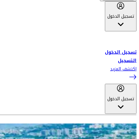
تسجيل الدخول
أهلاً بك في سكاي واردز طيران الإمارات برنامج الولاء المعتمد من قبل
طيران الإمارات، ومؤخراً فلاي دبي.
تسجيل الدخول
التسجيل
اكتشف المزيد
تسجيل الدخول