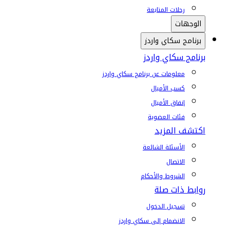
رحلات المتابعة
الوجهات
برنامج سكاي واردز
برنامج سكاي واردز
معلومات عن برنامج سكاي واردز
كسب الأميال
إنفاق الأميال
فئات العضوية
اكتشف المزيد
الأسئلة الشائعة
الاتصال
الشروط والأحكام
روابط ذات صلة
تسجيل الدخول
الانضمام إلى سكاي واردز