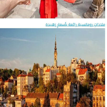
ملاذاتٍ رومانسية رائعة بأسعارٍ زهيدة