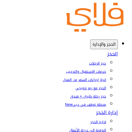
الحجز والإدارة
الحجز
حجز الرحلات
خدمات الإستقبال والترحيب
إنجاز إجراءات السفر من المنزل
الحجز مع رمز ترويجي
حجز رحلة طيران + فندق
محطة توقف في دبي
New
إدارة الحجز
إدارة الحجز
الترقية إلى درجة الأعمال