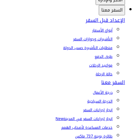
السفر معنا
الإعداد قبل السفر
أنواع الأسعار
التأشيرات وجوازات السفر
متطلبات التأشيرة حسب الدولة
طرق الدفع
مواعيد الرحلات
حالة الرحلة
السفر معنا
درجة الأعمال
الدرجة السياحية
إنجاز إجراءات السفر
إنجاز إجراءات السفر في المدينة
New
خدمات المساعدة لأصحاب الهمم
طائرة بوينغ 737 ماكس