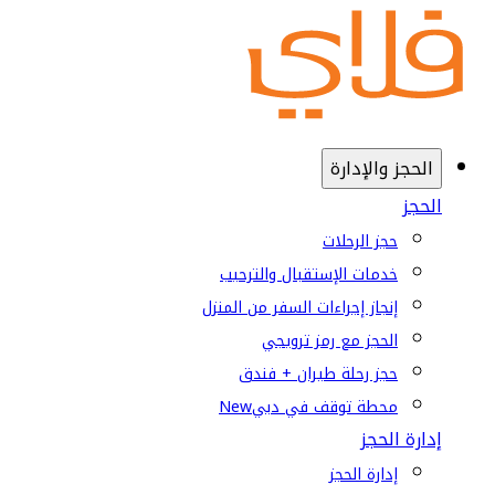
الحجز والإدارة
الحجز
حجز الرحلات
خدمات الإستقبال والترحيب
إنجاز إجراءات السفر من المنزل
الحجز مع رمز ترويجي
حجز رحلة طيران + فندق
محطة توقف في دبي
New
إدارة الحجز
إدارة الحجز