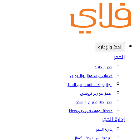
الحجز والإدارة
الحجز
حجز الرحلات
خدمات الإستقبال والترحيب
إنجاز إجراءات السفر من المنزل
الحجز مع رمز ترويجي
حجز رحلة طيران + فندق
محطة توقف في دبي
New
إدارة الحجز
إدارة الحجز
الترقية إلى درجة الأعمال