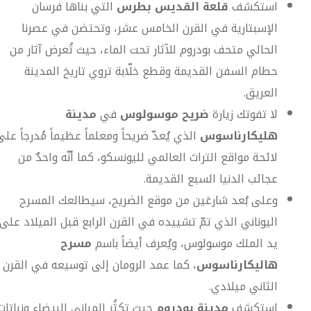
استكشف
قلعة القديس بطرس
التي بناها فرسان
الإسبتارية في القرن الخامس عشر، وتحتضن في عصرنا
الحالي متحف بودروم للآثار تحت الماء، حيث تُعرض آثار من
حطام السفن القديمة وقطع خلّابة تروي تاريخ المدينة
العريق.
لا تفوتك زيارة
ضريح موسولوس
في
مدينة
هليكارناسوس
الذي يُعدّ ضريحاً ومعلماً عظيماً مُدرجاً على
لائحة مواقع التراث العالمي لليونسكو، كما أنّه واحدٌ من
عجائب الدنيا السبع القديمة.
وعلى بُعد شارعَين من موقع الضريح، سيطالعك المسرح
اليوناني الذي تمّ تشييده في القرن الرابع قبل الميلاد على
يد الملك موسولوس، ويُعرف أيضاً باسم
مسرح
هاليكارناسوس
، كما عمد الرومان إلى توسيعه في القرن
الثاني ميلادي.
استكشف
مدينة بودروم
حيث تكثُر المباني البيضاء ونباتات