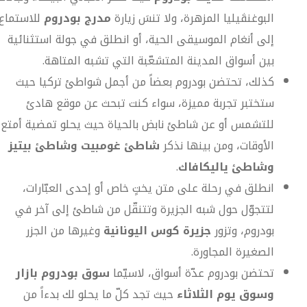
البوغنڤيليا المزهرة، ولا تنسَ زيارة
مدرج بودروم
للاستماع
إلى أنغام الموسيقى الحية، أو انطلق في جولة استثنائية
بين أسواق المدينة المتشعّبة التي تشبه المتاهة.
كذلك، تحتضن بودروم بعضاً من أجمل شواطئ تركيا حيث
ستختبر تجربة مميزة، سواء كنت تبحث عن موقع هادئ
للتشمس أو عن شاطئ نابض بالحياة حيث يحلو تمضية أمتع
الأوقات، ومن بينها نذكر
شاطئ غومبيت وشاطئ بيتيز
وشاطئ ياليكافاك
.
انطلق في رحلة على متن يختٍ خاص أو إحدى العبّارات،
لتتجوّل حول شبه الجزيرة وتتنقّل من شاطئ إلى آخر في
بودروم، وتزور
جزيرة كوس اليونانية
وغيرها من الجزر
الصغيرة المجاورة.
تحتضن بودروم عدّة أسواق، لاسيّما
سوق بودروم بازار
وسوق يوم الثلاثاء
حيث تجد كلّ ما يحلو لك بدءاً من