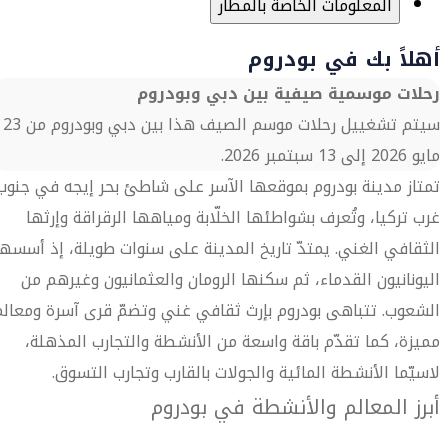
المعلومات الخاصة بالمطار
أهلاً بك في بودروم
رحلات موسمية صيفية بين دبي وبودروم
سيتم تشغييل رحلات موسم الصيف هذا بين دبي وبودروم من 23
مايو 2026 إلى 13 سبتمبر 2026.
تمتاز مدينة بودروم بموقعها الآسر على شاطئ بحر إيجه في جنوب
غرب تركيا، وتُعرف بشواطئها الخلّابة ومياهها الرقراقة وإرثها
الثقافي الغني. يمتدّ تاريخ المدينة على سنوات طويلة، إذ أسسها
اليونانيون القدماء، ثم سكنها الرومان والعثمانيون وغيرهم من
الشعوب. تتباهى بودروم بإرث ثقافي غني وتضمّ قرى آسرة ومعالم
مميزة، كما تقدّم باقة واسعة من الأنشطة والتجارب المذهلة،
لاسيّما الأنشطة المائية والجولات بالقارب وتجارب التسوق.
أبرز المعالم والأنشطة في بودروم