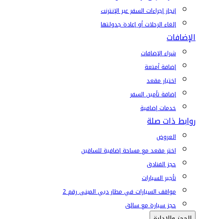
إنجاز إجراءات السفر عبر الإنترنت
إلغاء الرحلات أو إعادة جدولتها
الإضافات
شراء الإضافات
إضافة أمتعة
اختيار مقعد
إضافة تأمين السفر
خدمات إضافية
روابط ذات صلة
العروض
اختر مقعد مع مساحة إضافية للساقين
حجز الفنادق
تأجير السيارات
مواقف السيارات في مطار دبي المبنى رقم 2
حجز سيارة مع سائق
الحجز والإدارة