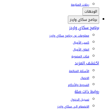
رحلات المتابعة
الوجهات
برنامج سكاي واردز
برنامج سكاي واردز
معلومات عن برنامج سكاي واردز
كسب الأميال
إنفاق الأميال
فئات العضوية
اكتشف المزيد
الأسئلة الشائعة
الاتصال
الشروط والأحكام
روابط ذات صلة
تسجيل الدخول
الانضمام إلى سكاي واردز