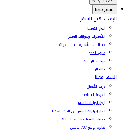
السفر معنا
الإعداد قبل السفر
أنواع الأسعار
التأشيرات وجوازات السفر
متطلبات التأشيرة حسب الدولة
طرق الدفع
مواعيد الرحلات
حالة الرحلة
السفر معنا
درجة الأعمال
الدرجة السياحية
إنجاز إجراءات السفر
إنجاز إجراءات السفر في المدينة
New
خدمات المساعدة لأصحاب الهمم
طائرة بوينغ 737 ماكس