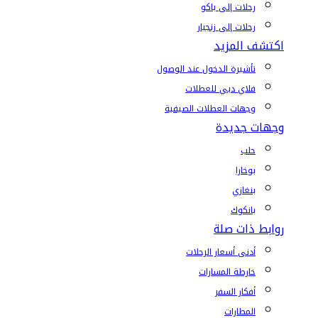
رحلات إلى باكو
رحلات إلى زنجبار
اكتشف المزيد
تأشيرة الدخول عند الوصول
فلاي دبي للعطلات
وجهات العطلات الصيفية
وجهات جديدة
حلب
بوخارا
بنغازي
بانكوك
روابط ذات صلة
أدنى أسعار الرحلات
خارطة المسارات
أفكار السفر
المطارات