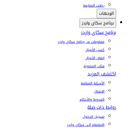
رحلات المتابعة
الوجهات
برنامج سكاي واردز
برنامج سكاي واردز
معلومات عن برنامج سكاي واردز
كسب الأميال
إنفاق الأميال
فئات العضوية
اكتشف المزيد
الأسئلة الشائعة
الاتصال
الشروط والأحكام
روابط ذات صلة
تسجيل الدخول
الانضمام إلى سكاي واردز