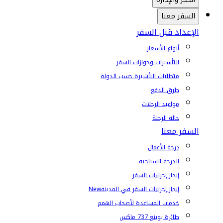
السفر معنا
الإعداد قبل السفر
أنواع الأسعار
التأشيرات وجوازات السفر
متطلبات التأشيرة حسب الدولة
طرق الدفع
مواعيد الرحلات
حالة الرحلة
السفر معنا
درجة الأعمال
الدرجة السياحية
إنجاز إجراءات السفر
إنجاز إجراءات السفر في المدينة
New
خدمات المساعدة لأصحاب الهمم
طائرة بوينغ 737 ماكس