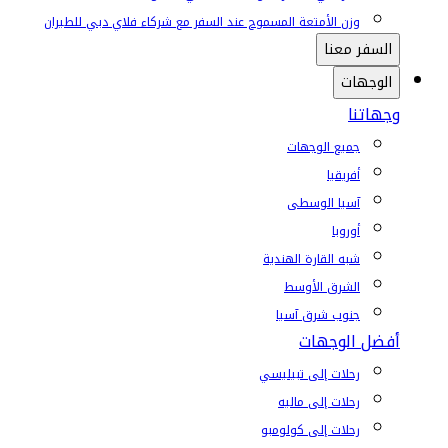
وزن الأمتعة المسموح عند السفر مع شركاء فلاي دبي للطيران
السفر معنا
الوجهات
وجهاتنا
جميع الوجهات
أفريقيا
آسيا الوسطى
أوروبا
شبه القارة الهندية
الشرق الأوسط
جنوب شرق آسيا
أفضل الوجهات
رحلات إلى تبيليسي
رحلات إلى ماليه
رحلات إلى كولومبو