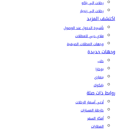
رحلات إلى باكو
رحلات إلى زنجبار
اكتشف المزيد
تأشيرة الدخول عند الوصول
فلاي دبي للعطلات
وجهات العطلات الصيفية
وجهات جديدة
حلب
بوخارا
بنغازي
بانكوك
روابط ذات صلة
أدنى أسعار الرحلات
خارطة المسارات
أفكار السفر
المطارات