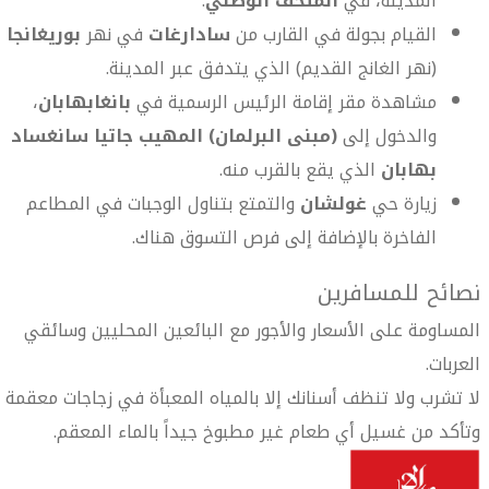
المدينة، في
المتحف الوطني
.
القيام بجولة في القارب من
سادارغات
في نهر
بوريغانجا
(نهر الغانج القديم) الذي يتدفق عبر المدينة.
مشاهدة مقر إقامة الرئيس الرسمية في
بانغابهابان
،
والدخول إلى
(مبنى البرلمان) المهيب جاتيا سانغساد
بهابان
الذي يقع بالقرب منه.
زيارة حي
غولشان
والتمتع بتناول الوجبات في المطاعم
الفاخرة بالإضافة إلى فرص التسوق هناك.
نصائح للمسافرين
المساومة على الأسعار والأجور مع البائعين المحليين وسائقي
العربات.
لا تشرب ولا تنظف أسنانك إلا بالمياه المعبأة في زجاجات معقمة
وتأكد من غسيل أي طعام غير مطبوخ جيداً بالماء المعقم.