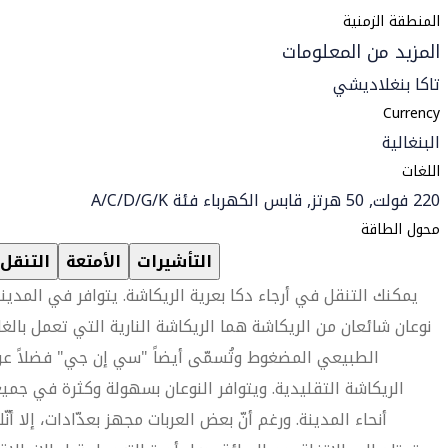
المنطقة الزمنية
المزيد من المعلومات
تاكا بنغلاديشي
Currency
البنغالية
اللغات
220 فولت, 50 هرتز, قابس الكهرباء فئة A/C/D/G/K
محول الطاقة
التأشيرات
الأمتعة
التنقل
يمكنك التنقل في أرجاء دكا بعرية الريكاشة. يتوافر في المدين
نوعان شائعان من الريكاشة هما الريكاشة النارية التي تعمل بالغا
الطبيعي المضغوط وتُسمّى أيضاً "سي إن جي" فضلاً ع
الريكاشة التقليدية. ويتوافر النوعان بسهولة وكثرة في جمي
أنحاء المدينة. ورغم أنّ بعض العربات مجهز بعدّادات، إلا أنّ