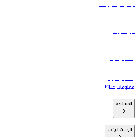
الإعلان على متن رحلاتنا
تسجيل الدخول لوكلاء السفر
أدنى أسعار الرحلات
فلاي دبي للعطلات
تأجير السيارات
فنادق
الوظائف
رحلات إلى تبيليسي
رحلات إلى الرياض
رحلات إلى مسقط
رحلات إلى ماليه
رحلات إلى كولومبو
معلومات عنا
المساعدة
الرحلات الرائجة