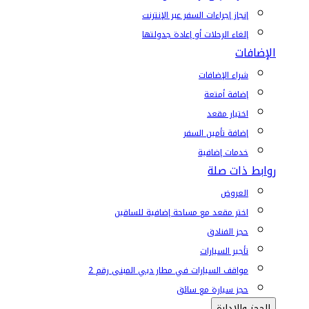
إنجاز إجراءات السفر عبر الإنترنت
إلغاء الرحلات أو إعادة جدولتها
الإضافات
شراء الإضافات
إضافة أمتعة
اختيار مقعد
إضافة تأمين السفر
خدمات إضافية
روابط ذات صلة
العروض
اختر مقعد مع مساحة إضافية للساقين
حجز الفنادق
تأجير السيارات
مواقف السيارات في مطار دبي المبنى رقم 2
حجز سيارة مع سائق
الحجز والإدارة