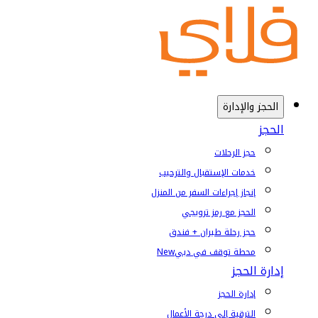
الحجز والإدارة
الحجز
حجز الرحلات
خدمات الإستقبال والترحيب
إنجاز إجراءات السفر من المنزل
الحجز مع رمز ترويجي
حجز رحلة طيران + فندق
محطة توقف في دبي
New
إدارة الحجز
إدارة الحجز
الترقية إلى درجة الأعمال