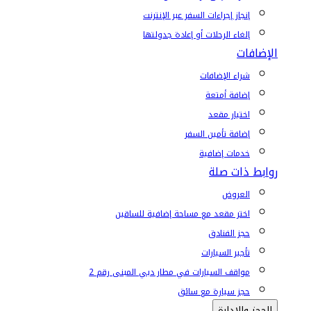
إنجاز إجراءات السفر عبر الإنترنت
إلغاء الرحلات أو إعادة جدولتها
الإضافات
شراء الإضافات
إضافة أمتعة
اختيار مقعد
إضافة تأمين السفر
خدمات إضافية
روابط ذات صلة
العروض
اختر مقعد مع مساحة إضافية للساقين
حجز الفنادق
تأجير السيارات
مواقف السيارات في مطار دبي المبنى رقم 2
حجز سيارة مع سائق
الحجز والإدارة