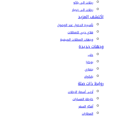
رحلات إلى باكو
رحلات إلى زنجبار
اكتشف المزيد
تأشيرة الدخول عند الوصول
فلاي دبي للعطلات
وجهات العطلات الصيفية
وجهات جديدة
حلب
بوخارا
بنغازي
بانكوك
روابط ذات صلة
أدنى أسعار الرحلات
خارطة المسارات
أفكار السفر
المطارات