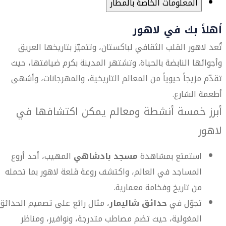
المعلومات الخاصة بالمطار
أهلاً بك في لاهور
تُعد لاهور القلب الثقافي لباكستان، وتتميّز بتاريخها العريق
وأجوائها النابضة بالحياة. وتشتهر المدينة بكرم ضيافتها، حيث
تقدّم مزيجاً حيوياً من المعالم التاريخية، والمهرجانات، وأشهى
أطعمة الشارع.
أبرز خمسة أنشطة ومعالم يمكن اكتشافها في
لاهور
استمتع بمشاهدة
مسجد بادشاهي
المهيب، أحد أروع
المساجد في العالم، واكتشف روعة قلعة لاهور بما تحمله
من تاريخ وفخامة معمارية.
تجوّل في
حدائق شاليمار
، مثال رائع على تصميم الحدائق
المغولية، حيث تضم مصاطب متدرجة، ونوافير، ومناظر