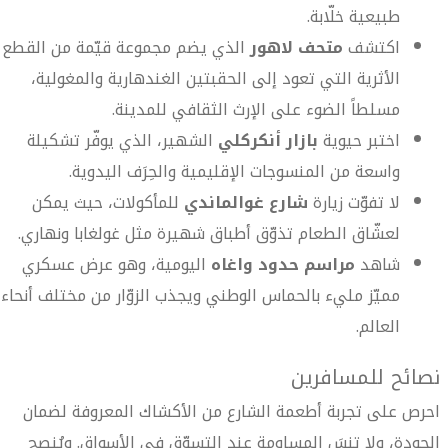
طبيعية خلّابة.
اكتشف
متحف لاهور
الذي يضم مجموعة قيّمة من القطع
الأثرية التي تعود إلى الحقبتين الغندهارية والمغولية،
مسلطاً الضوء على الإرث الثقافي للمدينة.
اختبر حيوية
بازار أنكركلي
الشهير، الذي يوفّر تشكيلة
واسعة من المنسوجات الإقليمية والحِرَف اليدوية.
لا تفوّت زيارة
شارع غوالماندي
للمأكولات، حيث يمكن
لعشّاق الطعام تذوّق أطباق شهيرة مثل غولغابا ونهاري.
شاهد
مراسم حدود واغاه
اليومية، وهو عرض عسكري
مميّز مليء بالحماس الوطني ويجذب الزوّار من مختلف أنحاء
العالم.
نصائح للمسافرين
احرص على تجربة أطعمة الشارع من الأكشاك المعروفة لضمان
الجودة، ولا تنسَ المساومة عند التسوّق في الأسواق. ويُنصح