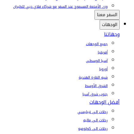
وزن الأمتعة المسموح عند السفر مع شركاء فلاي دبي للطيران
السفر معنا
الوجهات
وجهاتنا
جميع الوجهات
أفريقيا
آسيا الوسطى
أوروبا
شبه القارة الهندية
الشرق الأوسط
جنوب شرق آسيا
أفضل الوجهات
رحلات إلى تبيليسي
رحلات إلى ماليه
رحلات إلى كولومبو