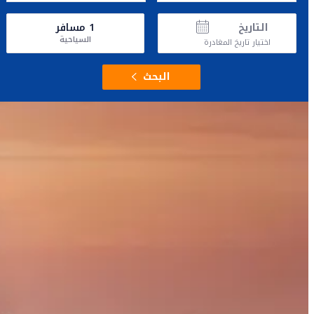
التاريخ
1
مسافر
السياحية
اختيار تاريخ المغادرة
البحث