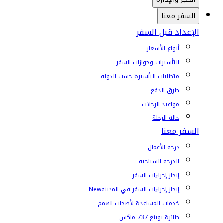
السفر معنا
الإعداد قبل السفر
أنواع الأسعار
التأشيرات وجوازات السفر
متطلبات التأشيرة حسب الدولة
طرق الدفع
مواعيد الرحلات
حالة الرحلة
السفر معنا
درجة الأعمال
الدرجة السياحية
إنجاز إجراءات السفر
إنجاز إجراءات السفر في المدينة
New
خدمات المساعدة لأصحاب الهمم
طائرة بوينغ 737 ماكس