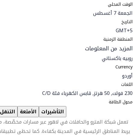
الوقت المحلي
الجمعة 7 أغسطس
التاريخ
GMT+5
المنطقة الزمنية
المزيد من المعلومات
روبيه باكستاني
Currency
أوردو
اللغات
230 فولت, 50 هرتز, قابس الكهرباء فئة C/D
محول الطاقة
التأشيرات
الأمتعة
التنقل
تعمل شبكة المترو والحافلات في لاهور عبر مسارات مخصّصة، م
يربط المناطق الرئيسية في المدينة بكفاءة. كما تحظى تطبيقا