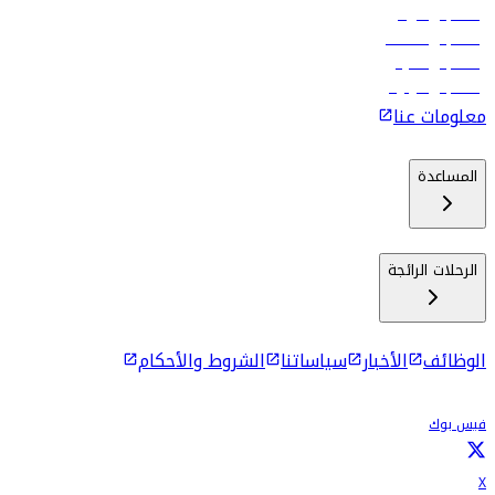
رحلات إلى الرياض
رحلات إلى مسقط
رحلات إلى ماليه
رحلات إلى كولومبو
معلومات عنا
المساعدة
الرحلات الرائجة
الوظائف
الأخبار
سياساتنا
الشروط والأحكام
فيس بوك
X