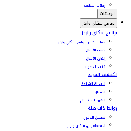
رحلات المتابعة
الوجهات
برنامج سكاي واردز
برنامج سكاي واردز
معلومات عن برنامج سكاي واردز
كسب الأميال
إنفاق الأميال
فئات العضوية
اكتشف المزيد
الأسئلة الشائعة
الاتصال
الشروط والأحكام
روابط ذات صلة
تسجيل الدخول
الانضمام إلى سكاي واردز