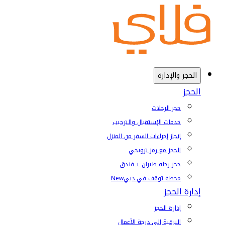
الحجز والإدارة
الحجز
حجز الرحلات
خدمات الإستقبال والترحيب
إنجاز إجراءات السفر من المنزل
الحجز مع رمز ترويجي
حجز رحلة طيران + فندق
محطة توقف في دبي
New
إدارة الحجز
إدارة الحجز
الترقية إلى درجة الأعمال