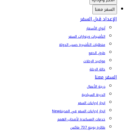
السفر معنا
الإعداد قبل السفر
أنواع الأسعار
التأشيرات وجوازات السفر
متطلبات التأشيرة حسب الدولة
طرق الدفع
مواعيد الرحلات
حالة الرحلة
السفر معنا
درجة الأعمال
الدرجة السياحية
إنجاز إجراءات السفر
إنجاز إجراءات السفر في المدينة
New
خدمات المساعدة لأصحاب الهمم
طائرة بوينغ 737 ماكس