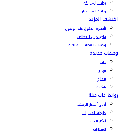
رحلات إلى باكو
رحلات إلى زنجبار
اكتشف المزيد
تأشيرة الدخول عند الوصول
فلاي دبي للعطلات
وجهات العطلات الصيفية
وجهات جديدة
حلب
بوخارا
بنغازي
بانكوك
روابط ذات صلة
أدنى أسعار الرحلات
خارطة المسارات
أفكار السفر
المطارات