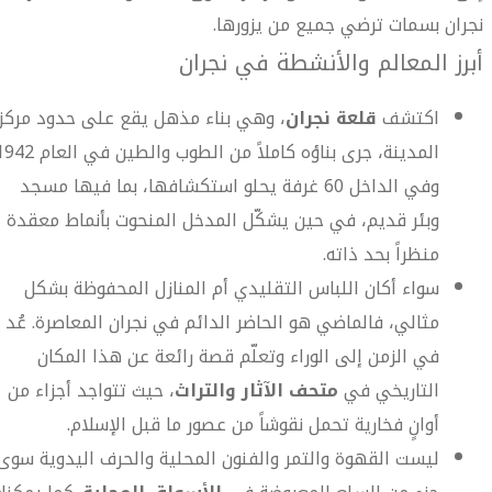
نجران بسمات ترضي جميع من يزورها.
أبرز المعالم والأنشطة في نجران
اكتشف
قلعة نجران
، وهي بناء مذهل يقع على حدود مركز
وفي الداخل 60 غرفة يحلو استكشافها، بما فيها مسجد
وبئر قديم، في حين يشكّل المدخل المنحوت بأنماط معقدة
منظراً بحد ذاته.
سواء أكان اللباس التقليدي أم المنازل المحفوظة بشكل
مثالي، فالماضي هو الحاضر الدائم في نجران المعاصرة. عُد
في الزمن إلى الوراء وتعلّم قصة رائعة عن هذا المكان
التاريخي في
متحف الآثار والتراث
، حيث تتواجد أجزاء من
أوانٍ فخارية تحمل نقوشاً من عصور ما قبل الإسلام.
ليست القهوة والتمر والفنون المحلية والحرف اليدوية سوى