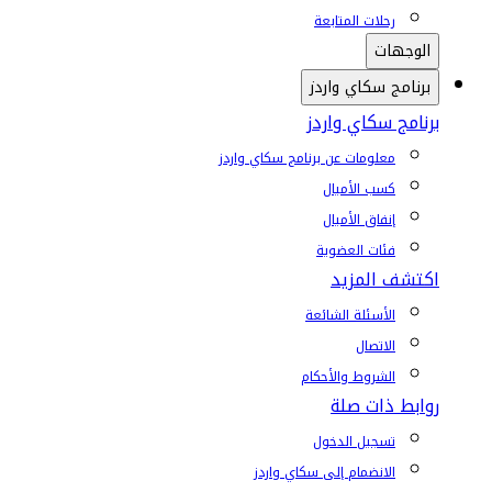
رحلات المتابعة
الوجهات
برنامج سكاي واردز
برنامج سكاي واردز
معلومات عن برنامج سكاي واردز
كسب الأميال
إنفاق الأميال
فئات العضوية
اكتشف المزيد
الأسئلة الشائعة
الاتصال
الشروط والأحكام
روابط ذات صلة
تسجيل الدخول
الانضمام إلى سكاي واردز