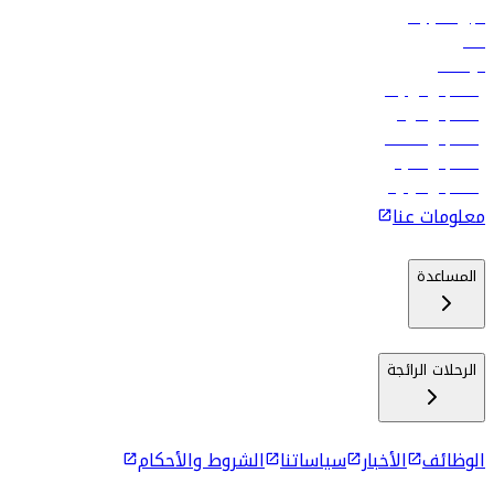
تأجير السيارات
فنادق
الوظائف
رحلات إلى تبيليسي
رحلات إلى الرياض
رحلات إلى مسقط
رحلات إلى ماليه
رحلات إلى كولومبو
معلومات عنا
المساعدة
الرحلات الرائجة
الوظائف
الأخبار
سياساتنا
الشروط والأحكام