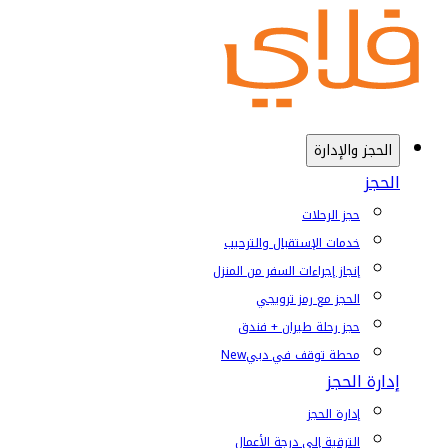
الحجز والإدارة
الحجز
حجز الرحلات
خدمات الإستقبال والترحيب
إنجاز إجراءات السفر من المنزل
الحجز مع رمز ترويجي
حجز رحلة طيران + فندق
محطة توقف في دبي
New
إدارة الحجز
إدارة الحجز
الترقية إلى درجة الأعمال