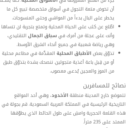
جزء من السلع المعروضة في
الأسواق المحلية
. كما يمكنك
أن تخوض متعة التجول في أسواق متخصصة تبيع كل ما
يخطر على البال بدءاً من المواشي وحتى المنسوجات.
اطّلع عن كثب على الحياة المحلية وتمتع بتجربة لن تنساها
وأنت على عجلة من أمرك في
سباق الجمال
التقليدي،
وهي رياضة شعبية في جميع أنحاء الشرق الأوسط.
تذوّق بعض
الأطباق المحلية
المقدَّمة في مطاعم محلية
أو من قِبل باعة أغذية متجولين. ننصحك بشدة بتذوّق طبق
من الموز والعجين يُدعى معصوب.
نصائح للمسافرين
تتموضع خارج المدينة منطقة
الأخدود
، وهي أحد المواقع
التاريخية الرئيسية في المملكة العربية السعودية. قم بجولة في
هذه القلعة الحجرية وامشِ على طول الحائط الذي يطوّقها
الممتد على 235 متراً.