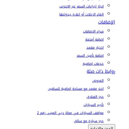
إنجاز إجراءات السفر عبر الإنترنت
إلغاء الرحلات أو إعادة جدولتها
الإضافات
شراء الإضافات
إضافة أمتعة
اختيار مقعد
إضافة تأمين السفر
خدمات إضافية
روابط ذات صلة
العروض
اختر مقعد مع مساحة إضافية للساقين
حجز الفنادق
تأجير السيارات
مواقف السيارات في مطار دبي المبنى رقم 2
حجز سيارة مع سائق
الحجز والإدارة