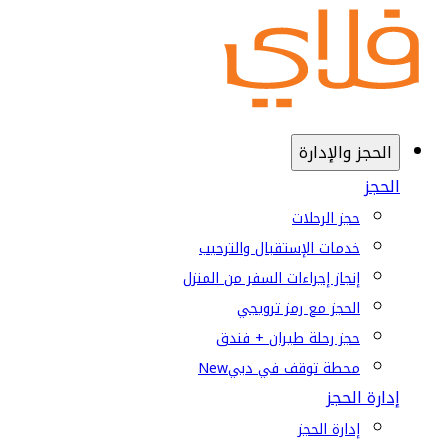
الحجز والإدارة
الحجز
حجز الرحلات
خدمات الإستقبال والترحيب
إنجاز إجراءات السفر من المنزل
الحجز مع رمز ترويجي
حجز رحلة طيران + فندق
محطة توقف في دبي
New
إدارة الحجز
إدارة الحجز