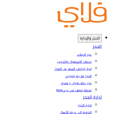
الحجز والإدارة
الحجز
حجز الرحلات
خدمات الإستقبال والترحيب
إنجاز إجراءات السفر من المنزل
الحجز مع رمز ترويجي
حجز رحلة طيران + فندق
محطة توقف في دبي
New
إدارة الحجز
إدارة الحجز
الترقية إلى درجة الأعمال