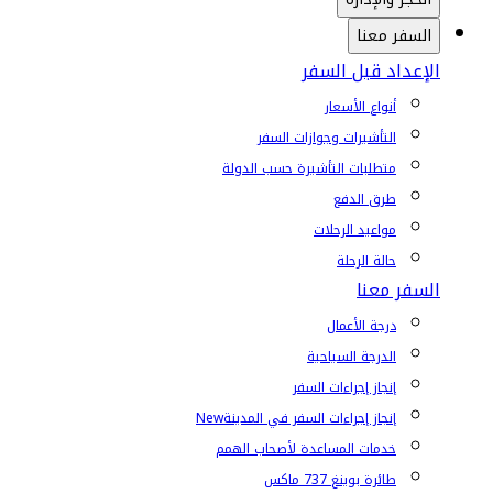
السفر معنا
الإعداد قبل السفر
أنواع الأسعار
التأشيرات وجوازات السفر
متطلبات التأشيرة حسب الدولة
طرق الدفع
مواعيد الرحلات
حالة الرحلة
السفر معنا
درجة الأعمال
الدرجة السياحية
إنجاز إجراءات السفر
إنجاز إجراءات السفر في المدينة
New
خدمات المساعدة لأصحاب الهمم
طائرة بوينغ 737 ماكس