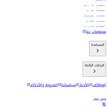
رحلات إلى تبيليسي
رحلات إلى الرياض
رحلات إلى مسقط
رحلات إلى ماليه
رحلات إلى كولومبو
معلومات عنا
المساعدة
الرحلات الرائجة
الوظائف
الأخبار
سياساتنا
الشروط والأحكام
فيس بوك