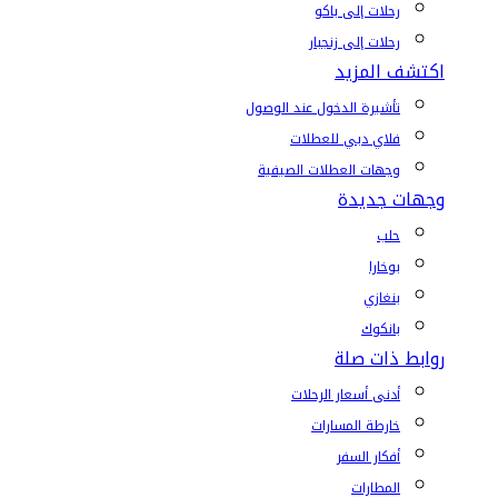
رحلات إلى باكو
رحلات إلى زنجبار
اكتشف المزيد
تأشيرة الدخول عند الوصول
فلاي دبي للعطلات
وجهات العطلات الصيفية
وجهات جديدة
حلب
بوخارا
بنغازي
بانكوك
روابط ذات صلة
أدنى أسعار الرحلات
خارطة المسارات
أفكار السفر
المطارات