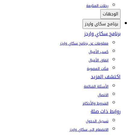
رحلات المتابعة
الوجهات
برنامج سكاي واردز
برنامج سكاي واردز
معلومات عن برنامج سكاي واردز
كسب الأميال
إنفاق الأميال
فئات العضوية
اكتشف المزيد
الأسئلة الشائعة
الاتصال
الشروط والأحكام
روابط ذات صلة
تسجيل الدخول
الانضمام إلى سكاي واردز