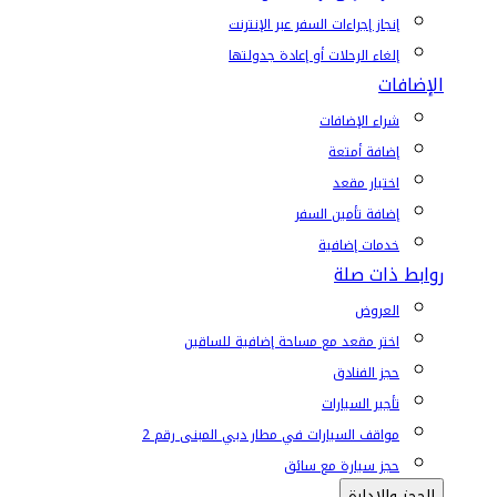
إنجاز إجراءات السفر عبر الإنترنت
إلغاء الرحلات أو إعادة جدولتها
الإضافات
شراء الإضافات
إضافة أمتعة
اختيار مقعد
إضافة تأمين السفر
خدمات إضافية
روابط ذات صلة
العروض
اختر مقعد مع مساحة إضافية للساقين
حجز الفنادق
تأجير السيارات
مواقف السيارات في مطار دبي المبنى رقم 2
حجز سيارة مع سائق
الحجز والإدارة