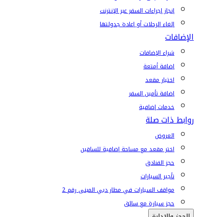
إنجاز إجراءات السفر عبر الإنترنت
إلغاء الرحلات أو إعادة جدولتها
الإضافات
شراء الإضافات
إضافة أمتعة
اختيار مقعد
إضافة تأمين السفر
خدمات إضافية
روابط ذات صلة
العروض
اختر مقعد مع مساحة إضافية للساقين
حجز الفنادق
تأجير السيارات
مواقف السيارات في مطار دبي المبنى رقم 2
حجز سيارة مع سائق
الحجز والإدارة