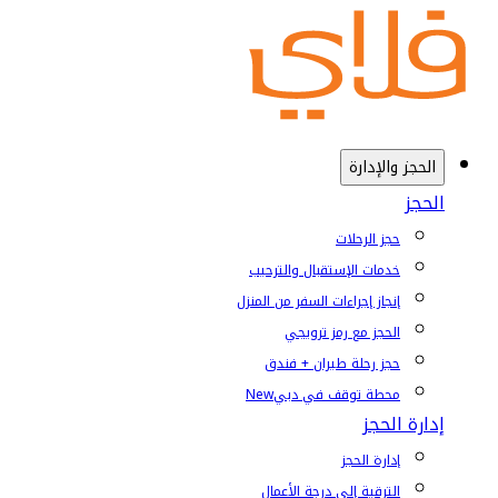
الحجز والإدارة
الحجز
حجز الرحلات
خدمات الإستقبال والترحيب
إنجاز إجراءات السفر من المنزل
الحجز مع رمز ترويجي
حجز رحلة طيران + فندق
محطة توقف في دبي
New
إدارة الحجز
إدارة الحجز
الترقية إلى درجة الأعمال