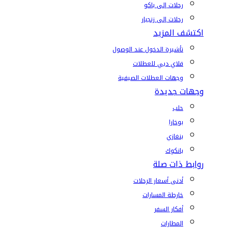
رحلات إلى باكو
رحلات إلى زنجبار
اكتشف المزيد
تأشيرة الدخول عند الوصول
فلاي دبي للعطلات
وجهات العطلات الصيفية
وجهات جديدة
حلب
بوخارا
بنغازي
بانكوك
روابط ذات صلة
أدنى أسعار الرحلات
خارطة المسارات
أفكار السفر
المطارات