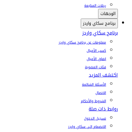
رحلات المتابعة
الوجهات
برنامج سكاي واردز
برنامج سكاي واردز
معلومات عن برنامج سكاي واردز
كسب الأميال
إنفاق الأميال
فئات العضوية
اكتشف المزيد
الأسئلة الشائعة
الاتصال
الشروط والأحكام
روابط ذات صلة
تسجيل الدخول
الانضمام إلى سكاي واردز