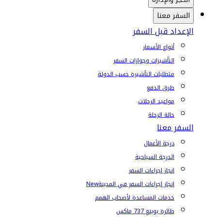
السفر معنا
الإعداد قبل السفر
أنواع الأسعار
التأشيرات وجوازات السفر
متطلبات التأشيرة حسب الدولة
طرق الدفع
مواعيد الرحلات
حالة الرحلة
السفر معنا
درجة الأعمال
الدرجة السياحية
إنجاز إجراءات السفر
إنجاز إجراءات السفر في المدينة
New
خدمات المساعدة لأصحاب الهمم
طائرة بوينغ 737 ماكس