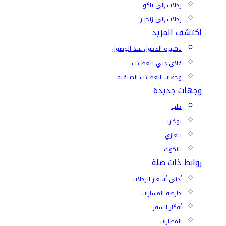
رحلات إلى باكو
رحلات إلى زنجبار
اكتشف المزيد
تأشيرة الدخول عند الوصول
فلاي دبي للعطلات
وجهات العطلات الصيفية
وجهات جديدة
حلب
بوخارا
بنغازي
بانكوك
روابط ذات صلة
أدنى أسعار الرحلات
خارطة المسارات
أفكار السفر
المطارات