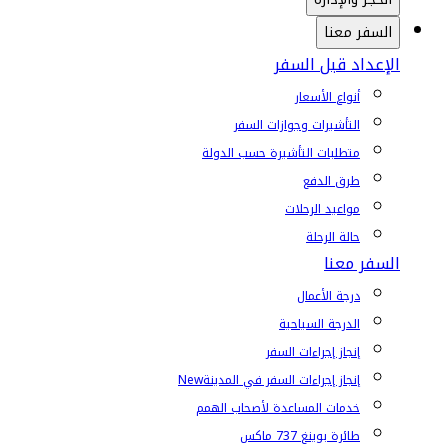
السفر معنا
الإعداد قبل السفر
أنواع الأسعار
التأشيرات وجوازات السفر
متطلبات التأشيرة حسب الدولة
طرق الدفع
مواعيد الرحلات
حالة الرحلة
السفر معنا
درجة الأعمال
الدرجة السياحية
إنجاز إجراءات السفر
إنجاز إجراءات السفر في المدينة
New
خدمات المساعدة لأصحاب الهمم
طائرة بوينغ 737 ماكس