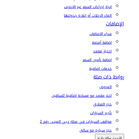
إنجاز إجراءات السفر عبر الإنترنت
إلغاء الرحلات أو إعادة جدولتها
الإضافات
شراء الإضافات
إضافة أمتعة
اختيار مقعد
إضافة تأمين السفر
خدمات إضافية
روابط ذات صلة
العروض
اختر مقعد مع مساحة إضافية للساقين
حجز الفنادق
تأجير السيارات
مواقف السيارات في مطار دبي المبنى رقم 2
حجز سيارة مع سائق
الحجز والإدارة