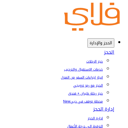
الحجز والإدارة
الحجز
حجز الرحلات
خدمات الإستقبال والترحيب
إنجاز إجراءات السفر من المنزل
الحجز مع رمز ترويجي
حجز رحلة طيران + فندق
محطة توقف في دبي
New
إدارة الحجز
إدارة الحجز
الترقية إلى درجة الأعمال