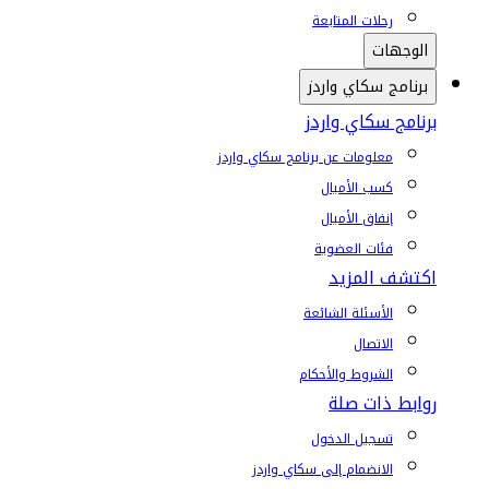
رحلات المتابعة
الوجهات
برنامج سكاي واردز
برنامج سكاي واردز
معلومات عن برنامج سكاي واردز
كسب الأميال
إنفاق الأميال
فئات العضوية
اكتشف المزيد
الأسئلة الشائعة
الاتصال
الشروط والأحكام
روابط ذات صلة
تسجيل الدخول
الانضمام إلى سكاي واردز