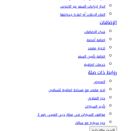
إنجاز إجراءات السفر عبر الإنترنت
إلغاء الرحلات أو إعادة جدولتها
الإضافات
شراء الإضافات
إضافة أمتعة
اختيار مقعد
إضافة تأمين السفر
خدمات إضافية
روابط ذات صلة
العروض
اختر مقعد مع مساحة إضافية للساقين
حجز الفنادق
تأجير السيارات
مواقف السيارات في مطار دبي المبنى رقم 2
حجز سيارة مع سائق
الحجز والإدارة