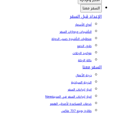
السفر معنا
الإعداد قبل السفر
أنواع الأسعار
التأشيرات وجوازات السفر
متطلبات التأشيرة حسب الدولة
طرق الدفع
مواعيد الرحلات
حالة الرحلة
السفر معنا
درجة الأعمال
الدرجة السياحية
إنجاز إجراءات السفر
إنجاز إجراءات السفر في المدينة
New
خدمات المساعدة لأصحاب الهمم
طائرة بوينغ 737 ماكس