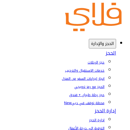
الحجز والإدارة
الحجز
حجز الرحلات
خدمات الإستقبال والترحيب
إنجاز إجراءات السفر من المنزل
الحجز مع رمز ترويجي
حجز رحلة طيران + فندق
محطة توقف في دبي
New
إدارة الحجز
إدارة الحجز
الترقية إلى درجة الأعمال