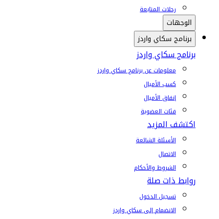
رحلات المتابعة
الوجهات
برنامج سكاي واردز
برنامج سكاي واردز
معلومات عن برنامج سكاي واردز
كسب الأميال
إنفاق الأميال
فئات العضوية
اكتشف المزيد
الأسئلة الشائعة
الاتصال
الشروط والأحكام
روابط ذات صلة
تسجيل الدخول
الانضمام إلى سكاي واردز