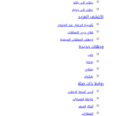
رحلات إلى باكو
رحلات إلى زنجبار
اكتشف المزيد
تأشيرة الدخول عند الوصول
فلاي دبي للعطلات
وجهات العطلات الصيفية
وجهات جديدة
حلب
بوخارا
بنغازي
بانكوك
روابط ذات صلة
أدنى أسعار الرحلات
خارطة المسارات
أفكار السفر
المطارات