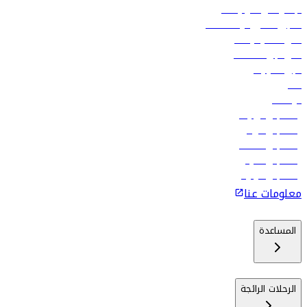
الإعلان على متن رحلاتنا
تسجيل الدخول لوكلاء السفر
أدنى أسعار الرحلات
فلاي دبي للعطلات
تأجير السيارات
فنادق
الوظائف
رحلات إلى تبيليسي
رحلات إلى الرياض
رحلات إلى مسقط
رحلات إلى ماليه
رحلات إلى كولومبو
معلومات عنا
المساعدة
الرحلات الرائجة