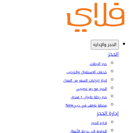
الحجز والإدارة
الحجز
حجز الرحلات
خدمات الإستقبال والترحيب
إنجاز إجراءات السفر من المنزل
الحجز مع رمز ترويجي
حجز رحلة طيران + فندق
محطة توقف في دبي
New
إدارة الحجز
إدارة الحجز
الترقية إلى درجة الأعمال