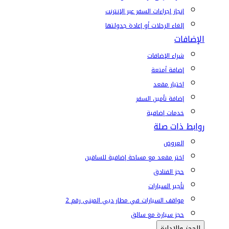
إنجاز إجراءات السفر عبر الإنترنت
إلغاء الرحلات أو إعادة جدولتها
الإضافات
شراء الإضافات
إضافة أمتعة
اختيار مقعد
إضافة تأمين السفر
خدمات إضافية
روابط ذات صلة
العروض
اختر مقعد مع مساحة إضافية للساقين
حجز الفنادق
تأجير السيارات
مواقف السيارات في مطار دبي المبنى رقم 2
حجز سيارة مع سائق
الحجز والإدارة