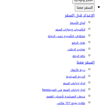
السفر معنا
الإعداد قبل السفر
أنواع الأسعار
التأشيرات وجوازات السفر
متطلبات التأشيرة حسب الدولة
طرق الدفع
مواعيد الرحلات
حالة الرحلة
السفر معنا
درجة الأعمال
الدرجة السياحية
إنجاز إجراءات السفر
إنجاز إجراءات السفر في المدينة
New
خدمات المساعدة لأصحاب الهمم
طائرة بوينغ 737 ماكس