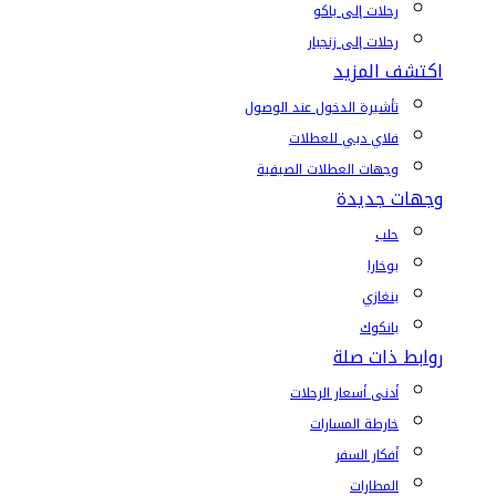
رحلات إلى باكو
رحلات إلى زنجبار
اكتشف المزيد
تأشيرة الدخول عند الوصول
فلاي دبي للعطلات
وجهات العطلات الصيفية
وجهات جديدة
حلب
بوخارا
بنغازي
بانكوك
روابط ذات صلة
أدنى أسعار الرحلات
خارطة المسارات
أفكار السفر
المطارات