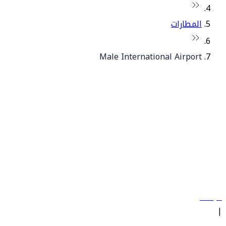
المطارات
Male International Airport
© فلاي دبي 2026. جميع الحقوق محفوظة.
سياساتنا
|
الشروط والأحكام