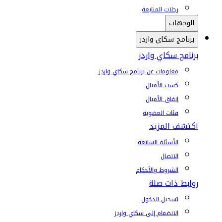
رحلات المتابعة
الوجهات
برنامج سكاي واردز
برنامج سكاي واردز
معلومات عن برنامج سكاي واردز
كسب الأميال
إنفاق الأميال
فئات العضوية
اكتشف المزيد
الأسئلة الشائعة
الاتصال
الشروط والأحكام
روابط ذات صلة
تسجيل الدخول
الانضمام إلى سكاي واردز