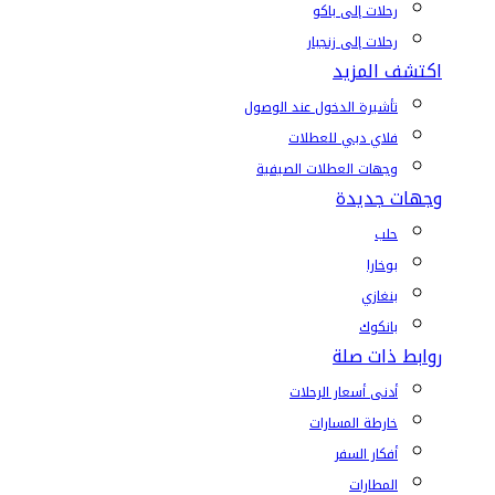
رحلات إلى باكو
رحلات إلى زنجبار
اكتشف المزيد
تأشيرة الدخول عند الوصول
فلاي دبي للعطلات
وجهات العطلات الصيفية
وجهات جديدة
حلب
بوخارا
بنغازي
بانكوك
روابط ذات صلة
أدنى أسعار الرحلات
خارطة المسارات
أفكار السفر
المطارات