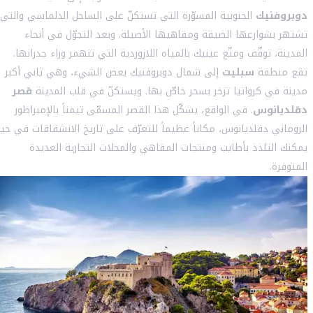
دوبروفنيك
الجنوبية المسوّرة التي تستكنّ على الساحل الدلماسي والتي
تشتهر بشوارعها الضيقة ومقاهيها الأصيلة. وبعد التجوّل في أنحاء
المدينة، توقّف ومتّع عينيك بالمياه اللازوردية التي تنهمر وراء جدرانها.
تقع منطقة
سبليت
إلى شمال دوبروفنيك بعض الشيء، وهي ثاني أكبر
مدينة في كرواتيا تزخر بسحر خاصّ بها. ويستكنّ في قلب المدينة
قصر
دقلديانوس
. في الواقع، يشكّل هذا القصر المسمّى تيمناً بالإمبراطور
الروماني دقلديانوس، مكاناً عظيماً للتعرّف على تاريخ الانشقاقات في حي
يمكنك التلذذ بأطايب ومنتجات المقاهي والمحلات التجارية العديدة
المتوفرة.