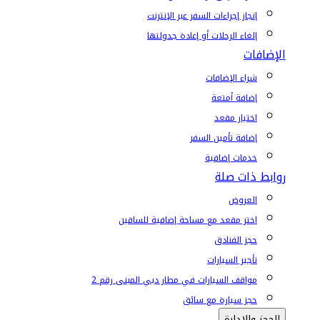
إنجاز إجراءات السفر عبر الإنترنت
إلغاء الرحلات أو إعادة جدولتها
الإضافات
شراء الإضافات
إضافة أمتعة
اختيار مقعد
إضافة تأمين السفر
خدمات إضافية
روابط ذات صلة
العروض
اختر مقعد مع مساحة إضافية للساقين
حجز الفنادق
تأجير السيارات
مواقف السيارات في مطار دبي المبنى رقم 2
حجز سيارة مع سائق
الحجز والإدارة