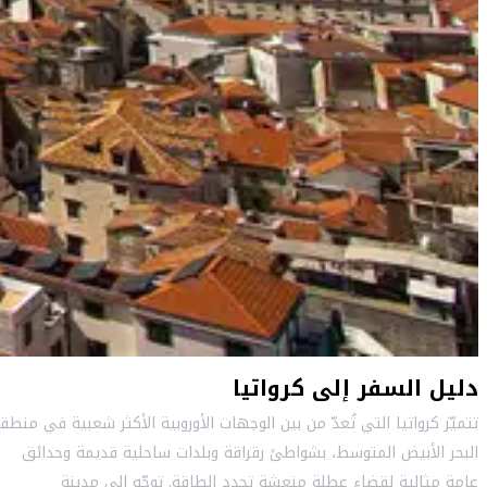
دليل السفر إلى كرواتيا
تتميّز كرواتيا التي تُعدّ من بين الوجهات الأوروبية الأكثر شعبية في منطق
البحر الأبيض المتوسط، بشواطئ رقراقة وبلدات ساحلية قديمة وحدائق
عامة مثالية لقضاء عطلة منعشة تجدد الطاقة. توجّه إلى مدينة