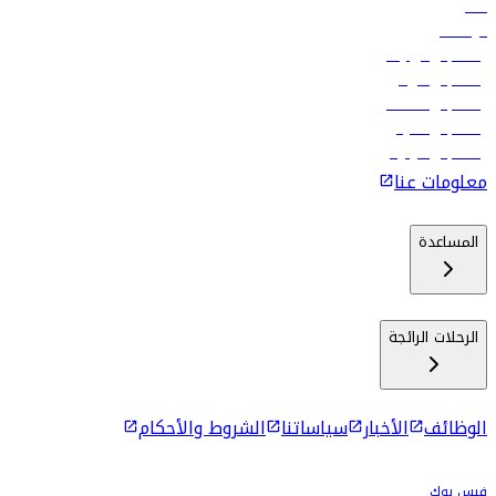
فنادق
الوظائف
رحلات إلى تبيليسي
رحلات إلى الرياض
رحلات إلى مسقط
رحلات إلى ماليه
رحلات إلى كولومبو
معلومات عنا
المساعدة
الرحلات الرائجة
الوظائف
الأخبار
سياساتنا
الشروط والأحكام
فيس بوك