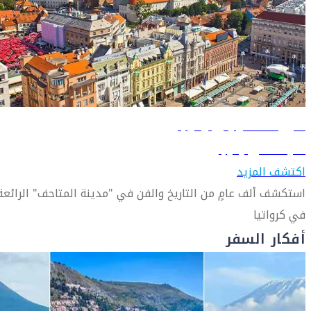
دليل السفر إلى زغرب
تعرّف على زغرب
اكتشف المزيد
استكشف ألف عامٍ من التاريخ والفن في "مدينة المتاحف" الرائعة
في كرواتيا
أفكار السفر