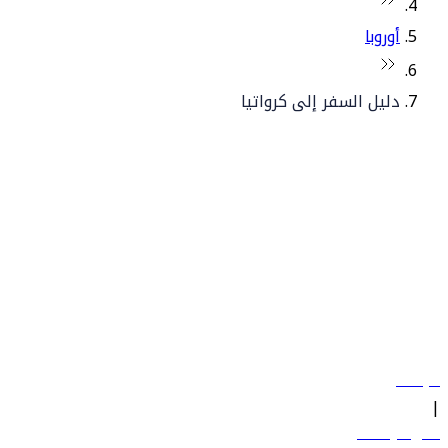
أوروبا
دليل السفر إلى كرواتيا
© فلاي دبي 2026. جميع الحقوق محفوظة.
سياساتنا
|
الشروط والأحكام