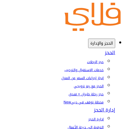
الحجز والإدارة
الحجز
حجز الرحلات
خدمات الإستقبال والترحيب
إنجاز إجراءات السفر من المنزل
الحجز مع رمز ترويجي
حجز رحلة طيران + فندق
محطة توقف في دبي
New
إدارة الحجز
إدارة الحجز
الترقية إلى درجة الأعمال