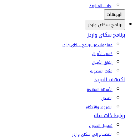
رحلات المتابعة
الوجهات
برنامج سكاي واردز
برنامج سكاي واردز
معلومات عن برنامج سكاي واردز
كسب الأميال
إنفاق الأميال
فئات العضوية
اكتشف المزيد
الأسئلة الشائعة
الاتصال
الشروط والأحكام
روابط ذات صلة
تسجيل الدخول
الانضمام إلى سكاي واردز