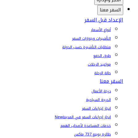
السفر معنا
الإعداد قبل السفر
أنواع الأسعار
التأشيرات وجوازات السفر
متطلبات التأشيرة حسب الدولة
طرق الدفع
مواعيد الرحلات
حالة الرحلة
السفر معنا
درجة الأعمال
الدرجة السياحية
إنجاز إجراءات السفر
إنجاز إجراءات السفر في المدينة
New
خدمات المساعدة لأصحاب الهمم
طائرة بوينغ 737 ماكس