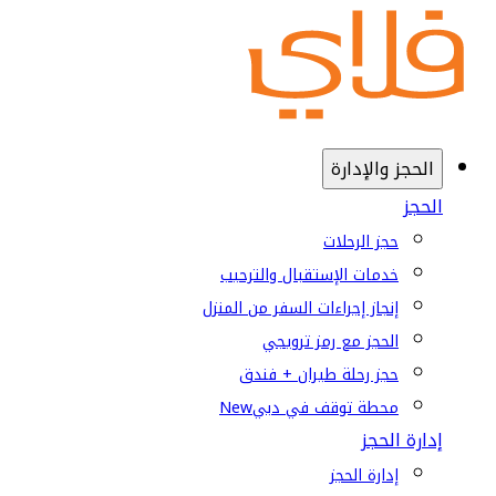
الحجز والإدارة
الحجز
حجز الرحلات
خدمات الإستقبال والترحيب
إنجاز إجراءات السفر من المنزل
الحجز مع رمز ترويجي
حجز رحلة طيران + فندق
محطة توقف في دبي
New
إدارة الحجز
إدارة الحجز