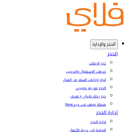
الحجز والإدارة
الحجز
حجز الرحلات
خدمات الإستقبال والترحيب
إنجاز إجراءات السفر من المنزل
الحجز مع رمز ترويجي
حجز رحلة طيران + فندق
محطة توقف في دبي
New
إدارة الحجز
إدارة الحجز
الترقية إلى درجة الأعمال