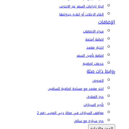
إنجاز إجراءات السفر عبر الإنترنت
إلغاء الرحلات أو إعادة جدولتها
الإضافات
شراء الإضافات
إضافة أمتعة
اختيار مقعد
إضافة تأمين السفر
خدمات إضافية
روابط ذات صلة
العروض
اختر مقعد مع مساحة إضافية للساقين
حجز الفنادق
تأجير السيارات
مواقف السيارات في مطار دبي المبنى رقم 2
حجز سيارة مع سائق
الحجز والإدارة