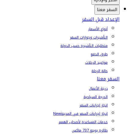
السفر معنا
الإعداد قبل السفر
أنواع الأسعار
التأشيرات وجوازات السفر
متطلبات التأشيرة حسب الدولة
طرق الدفع
مواعيد الرحلات
حالة الرحلة
السفر معنا
درجة الأعمال
الدرجة السياحية
إنجاز إجراءات السفر
إنجاز إجراءات السفر في المدينة
New
خدمات المساعدة لأصحاب الهمم
طائرة بوينغ 737 ماكس