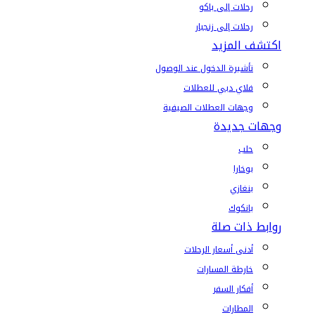
رحلات إلى باكو
رحلات إلى زنجبار
اكتشف المزيد
تأشيرة الدخول عند الوصول
فلاي دبي للعطلات
وجهات العطلات الصيفية
وجهات جديدة
حلب
بوخارا
بنغازي
بانكوك
روابط ذات صلة
أدنى أسعار الرحلات
خارطة المسارات
أفكار السفر
المطارات