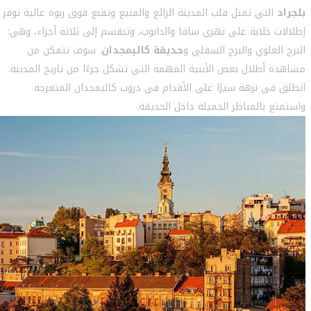
بلجراد
التي تمثل قلب المدينة الرائع والمنيع وتقبع فوق ربوة عالية توفر
إطلالات خلابة على نهري سافا والدانوب، وتنقسم إلى ثلاثة أجزاء، وهي:
البرج العلوي والبرج السفلي و
حديقة كاليمجدان
. سوف تتمكن من
مشاهدة أطلال بعض الأبنية المهمة التي تشكل جزءًا من تاريخ المدينة.
انطلق في نزهة سيرًا على الأقدام في دروب كاليمجدان المتعرجة
واستمتع بالمناظر الجميلة داخل الحديقة.