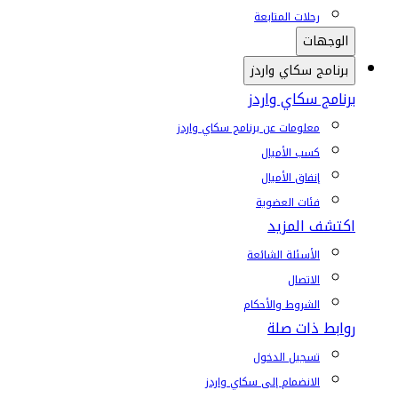
رحلات المتابعة
الوجهات
برنامج سكاي واردز
برنامج سكاي واردز
معلومات عن برنامج سكاي واردز
كسب الأميال
إنفاق الأميال
فئات العضوية
اكتشف المزيد
الأسئلة الشائعة
الاتصال
الشروط والأحكام
روابط ذات صلة
تسجيل الدخول
الانضمام إلى سكاي واردز