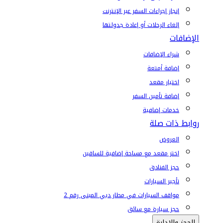
إنجاز إجراءات السفر عبر الإنترنت
إلغاء الرحلات أو إعادة جدولتها
الإضافات
شراء الإضافات
إضافة أمتعة
اختيار مقعد
إضافة تأمين السفر
خدمات إضافية
روابط ذات صلة
العروض
اختر مقعد مع مساحة إضافية للساقين
حجز الفنادق
تأجير السيارات
مواقف السيارات في مطار دبي المبنى رقم 2
حجز سيارة مع سائق
الحجز والإدارة