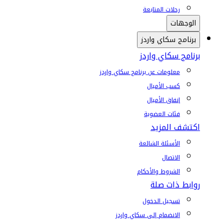
رحلات المتابعة
الوجهات
برنامج سكاي واردز
برنامج سكاي واردز
معلومات عن برنامج سكاي واردز
كسب الأميال
إنفاق الأميال
فئات العضوية
اكتشف المزيد
الأسئلة الشائعة
الاتصال
الشروط والأحكام
روابط ذات صلة
تسجيل الدخول
الانضمام إلى سكاي واردز