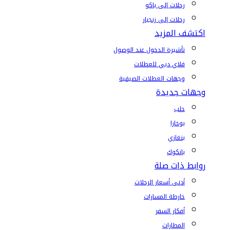
رحلات إلى باكو
رحلات إلى زنجبار
اكتشف المزيد
تأشيرة الدخول عند الوصول
فلاي دبي للعطلات
وجهات العطلات الصيفية
وجهات جديدة
حلب
بوخارا
بنغازي
بانكوك
روابط ذات صلة
أدنى أسعار الرحلات
خارطة المسارات
أفكار السفر
المطارات