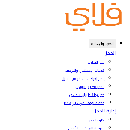
الحجز والإدارة
الحجز
حجز الرحلات
خدمات الإستقبال والترحيب
إنجاز إجراءات السفر من المنزل
الحجز مع رمز ترويجي
حجز رحلة طيران + فندق
محطة توقف في دبي
New
إدارة الحجز
إدارة الحجز
الترقية إلى درجة الأعمال