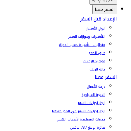
السفر معنا
الإعداد قبل السفر
أنواع الأسعار
التأشيرات وجوازات السفر
متطلبات التأشيرة حسب الدولة
طرق الدفع
مواعيد الرحلات
حالة الرحلة
السفر معنا
درجة الأعمال
الدرجة السياحية
إنجاز إجراءات السفر
إنجاز إجراءات السفر في المدينة
New
خدمات المساعدة لأصحاب الهمم
طائرة بوينغ 737 ماكس