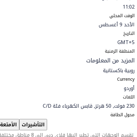
11:02
الوقت المحلي
الأحد 9 أغسطس
التاريخ
GMT+5
المنطقة الزمنية
المزيد من المعلومات
روبية باكستانية
Currency
أوردو
اللغات
230 فولت, 50 هرتز, قابس الكهرباء فئة C/D
محول الطاقة
التأشيرات
الأمتعة
تقسم الوجهات التي تطير إليها فلاي دبي إلى 8 مناطق مختلفة.