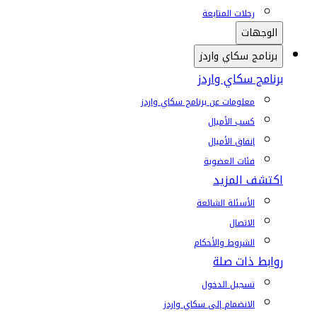
رحلات المتابعة
الوجهات
برنامج سكاي واردز
برنامج سكاي واردز
معلومات عن برنامج سكاي واردز
كسب الأميال
إنفاق الأميال
فئات العضوية
اكتشف المزيد
الأسئلة الشائعة
الاتصال
الشروط والأحكام
روابط ذات صلة
تسجيل الدخول
الانضمام إلى سكاي واردز