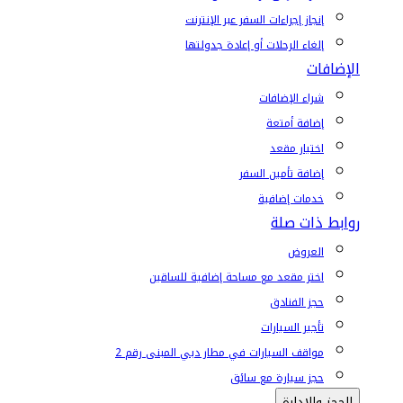
إنجاز إجراءات السفر عبر الإنترنت
إلغاء الرحلات أو إعادة جدولتها
الإضافات
شراء الإضافات
إضافة أمتعة
اختيار مقعد
إضافة تأمين السفر
خدمات إضافية
روابط ذات صلة
العروض
اختر مقعد مع مساحة إضافية للساقين
حجز الفنادق
تأجير السيارات
مواقف السيارات في مطار دبي المبنى رقم 2
حجز سيارة مع سائق
الحجز والإدارة