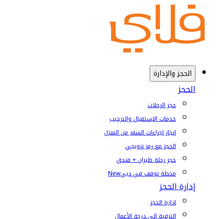
الحجز والإدارة
الحجز
حجز الرحلات
خدمات الإستقبال والترحيب
إنجاز إجراءات السفر من المنزل
الحجز مع رمز ترويجي
حجز رحلة طيران + فندق
محطة توقف في دبي
New
إدارة الحجز
إدارة الحجز
الترقية إلى درجة الأعمال