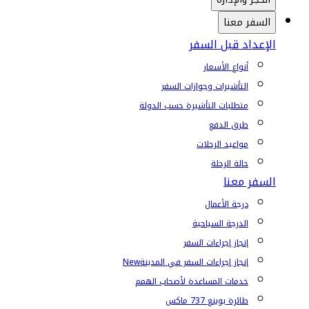
السفر معنا
الإعداد قبل السفر
أنواع الأسعار
التأشيرات وجوازات السفر
متطلبات التأشيرة حسب الدولة
طرق الدفع
مواعيد الرحلات
حالة الرحلة
السفر معنا
درجة الأعمال
الدرجة السياحية
إنجاز إجراءات السفر
إنجاز إجراءات السفر في المدينة
New
خدمات المساعدة لأصحاب الهمم
طائرة بوينغ 737 ماكس