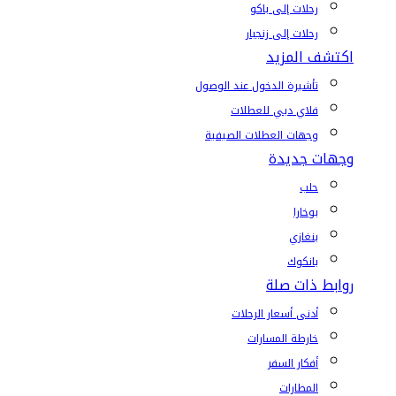
رحلات إلى باكو
رحلات إلى زنجبار
اكتشف المزيد
تأشيرة الدخول عند الوصول
فلاي دبي للعطلات
وجهات العطلات الصيفية
وجهات جديدة
حلب
بوخارا
بنغازي
بانكوك
روابط ذات صلة
أدنى أسعار الرحلات
خارطة المسارات
أفكار السفر
المطارات