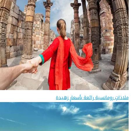
ملاذاتٍ رومانسية رائعة بأسعارٍ زهيدة