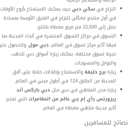
التزلج في
سكي دبي
حيث يمكنك الاستمتاع بأروع الأوقات
في أول منتجع مغطّى للتزلج في الشرق الأوسط بمساحة
تصل إلى 22,500 متر مربع مغطاة بالثلج.
التسوق في مراكز التسوق المنتشرة في أنحاء المدينة بما
فيها أكبر مركز تسوق في العالم،
دبي مول
. وللحصول على
تجربة تسوق مختلفة، يمكنك زيارة أسواق دبي للذهب
والتوابل والمنسوجات.
زيارة
برج خليفة
والاستمتاع بإطلالات خلابة على أفق
المدينة من الطابق 124 في أطول مبنى في العالم.
زيارة مدن الملاهي في دبي مثل
دبي باركس آند
ريزورتس
و
آي إم جي عالم من المغامرات
التي تعتبر
أكبر مدينة ملاهي مغطاة في العالم.
نصائح للمسافرين