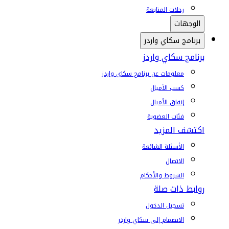
رحلات المتابعة
الوجهات
برنامج سكاي واردز
برنامج سكاي واردز
معلومات عن برنامج سكاي واردز
كسب الأميال
إنفاق الأميال
فئات العضوية
اكتشف المزيد
الأسئلة الشائعة
الاتصال
الشروط والأحكام
روابط ذات صلة
تسجيل الدخول
الانضمام إلى سكاي واردز