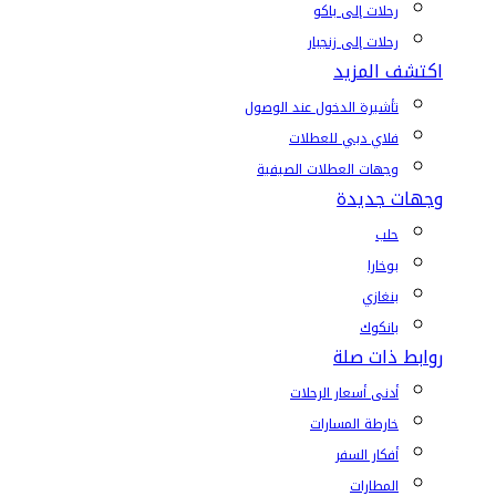
رحلات إلى باكو
رحلات إلى زنجبار
اكتشف المزيد
تأشيرة الدخول عند الوصول
فلاي دبي للعطلات
وجهات العطلات الصيفية
وجهات جديدة
حلب
بوخارا
بنغازي
بانكوك
روابط ذات صلة
أدنى أسعار الرحلات
خارطة المسارات
أفكار السفر
المطارات