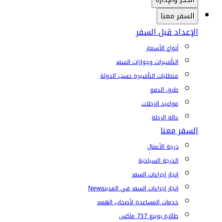
السفر معنا
الإعداد قبل السفر
أنواع الأسعار
التأشيرات وجوازات السفر
متطلبات التأشيرة حسب الدولة
طرق الدفع
مواعيد الرحلات
حالة الرحلة
السفر معنا
درجة الأعمال
الدرجة السياحية
إنجاز إجراءات السفر
إنجاز إجراءات السفر في المدينة
New
خدمات المساعدة لأصحاب الهمم
طائرة بوينغ 737 ماكس