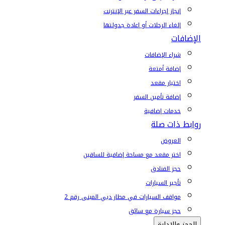
إنجاز إجراءات السفر عبر الإنترنت
إلغاء الرحلات أو إعادة جدولتها
الإضافات
شراء الإضافات
إضافة أمتعة
اختيار مقعد
إضافة تأمين السفر
خدمات إضافية
روابط ذات صلة
العروض
اختر مقعد مع مساحة إضافية للساقين
حجز الفنادق
تأجير السيارات
مواقف السيارات في مطار دبي المبنى رقم 2
حجز سيارة مع سائق
الحجز والإدارة