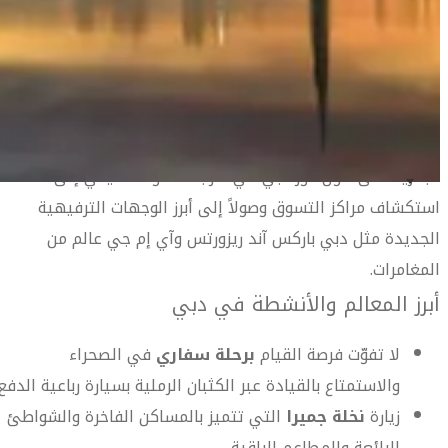
سياحية رائعة مثل برج خليفة ونافورة دبي الراقصة ودبي أوبرا
وقناة دبي المائية بالإضافة إلى الجزر الاصطناعية والأحياء التراثية
دليل السفر إلى دبي
مثل حي الفهيدي والأسواق القديمة كسوق التوابل والأقمشة
وغير ذلك الكثير.
هناك الكثير من الخيارات بانتظارك عندما تزور دبي من الرحلات
البحرية على طول خور دبي في قارب الدهو التقليدي إلى
استكشاف مراكز التسوق وصولاً إلى أبرز الوجهات الترفيهية
دليل السفر إلى دبي
الجديدة مثل دبي باركس آند ريزورتس وآي إم جي عالم من
المغامرات.
أبرز المعالم والأنشطة في دبي
لا تفوّت فرصة القيام
برحلة سفاري
في الصحراء
والاستمتاع بالقيادة عبر الكثبان الرملية بسيارة رباعية الدفع.
زيارة
نخلة جميرا
التي تتميز بالمساكن الفاخرة والشواطئ
الرائعة والمطاعم الراقية.