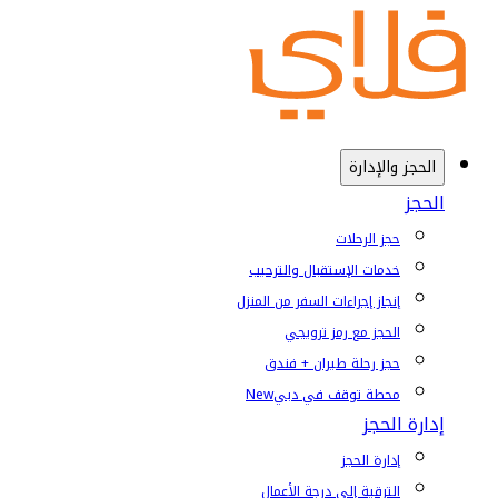
الحجز والإدارة
الحجز
حجز الرحلات
خدمات الإستقبال والترحيب
إنجاز إجراءات السفر من المنزل
الحجز مع رمز ترويجي
حجز رحلة طيران + فندق
محطة توقف في دبي
New
إدارة الحجز
إدارة الحجز
الترقية إلى درجة الأعمال