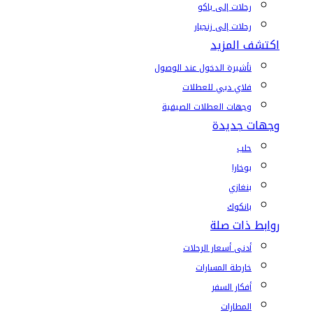
رحلات إلى باكو
رحلات إلى زنجبار
اكتشف المزيد
تأشيرة الدخول عند الوصول
فلاي دبي للعطلات
وجهات العطلات الصيفية
وجهات جديدة
حلب
بوخارا
بنغازي
بانكوك
روابط ذات صلة
أدنى أسعار الرحلات
خارطة المسارات
أفكار السفر
المطارات