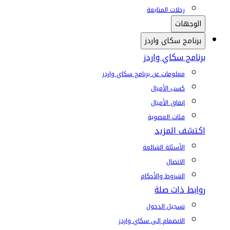
رحلات المتابعة
الوجهات
برنامج سكاي واردز
برنامج سكاي واردز
معلومات عن برنامج سكاي واردز
كسب الأميال
إنفاق الأميال
فئات العضوية
اكتشف المزيد
الأسئلة الشائعة
الاتصال
الشروط والأحكام
روابط ذات صلة
تسجيل الدخول
الانضمام إلى سكاي واردز