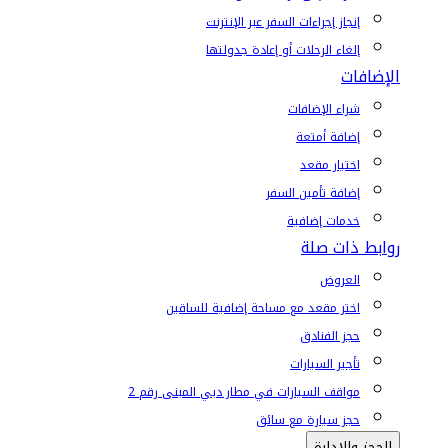
إنجاز إجراءات السفر عبر الإنترنت
إلغاء الرحلات أو إعادة جدولتها
الإضافات
شراء الإضافات
إضافة أمتعة
اختيار مقعد
إضافة تأمين السفر
خدمات إضافية
روابط ذات صلة
العروض
اختر مقعد مع مساحة إضافية للساقين
حجز الفنادق
تأجير السيارات
مواقف السيارات في مطار دبي المبنى رقم 2
حجز سيارة مع سائق
الحجز والإدارة