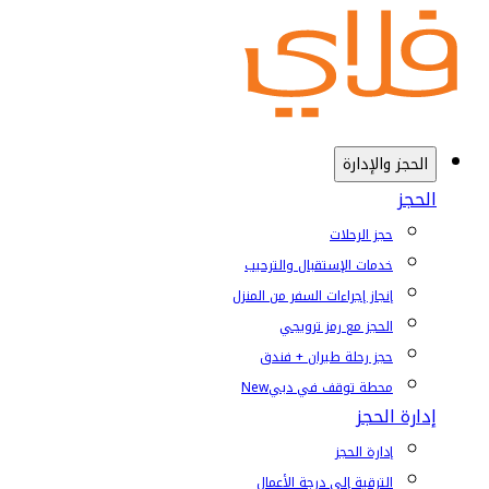
الحجز والإدارة
الحجز
حجز الرحلات
خدمات الإستقبال والترحيب
إنجاز إجراءات السفر من المنزل
الحجز مع رمز ترويجي
حجز رحلة طيران + فندق
محطة توقف في دبي
New
إدارة الحجز
إدارة الحجز
الترقية إلى درجة الأعمال