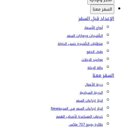
السفر معنا
الإعداد قبل السفر
أنواع الأسعار
التأشيرات وجوازات السفر
متطلبات التأشيرة حسب الدولة
طرق الدفع
مواعيد الرحلات
حالة الرحلة
السفر معنا
درجة الأعمال
الدرجة السياحية
إنجاز إجراءات السفر
إنجاز إجراءات السفر في المدينة
New
خدمات المساعدة لأصحاب الهمم
طائرة بوينغ 737 ماكس