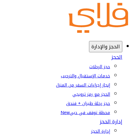
الحجز والإدارة
الحجز
حجز الرحلات
خدمات الإستقبال والترحيب
إنجاز إجراءات السفر من المنزل
الحجز مع رمز ترويجي
حجز رحلة طيران + فندق
محطة توقف في دبي
New
إدارة الحجز
إدارة الحجز