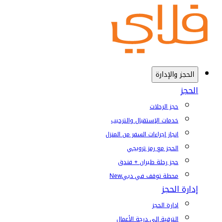
الحجز والإدارة
الحجز
حجز الرحلات
خدمات الإستقبال والترحيب
إنجاز إجراءات السفر من المنزل
الحجز مع رمز ترويجي
حجز رحلة طيران + فندق
محطة توقف في دبي
New
إدارة الحجز
إدارة الحجز
الترقية إلى درجة الأعمال