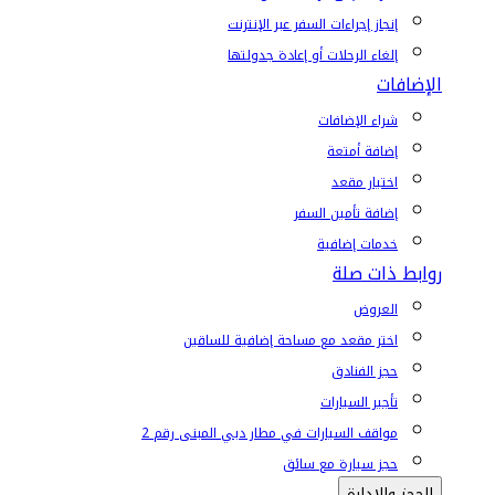
إنجاز إجراءات السفر عبر الإنترنت
إلغاء الرحلات أو إعادة جدولتها
الإضافات
شراء الإضافات
إضافة أمتعة
اختيار مقعد
إضافة تأمين السفر
خدمات إضافية
روابط ذات صلة
العروض
اختر مقعد مع مساحة إضافية للساقين
حجز الفنادق
تأجير السيارات
مواقف السيارات في مطار دبي المبنى رقم 2
حجز سيارة مع سائق
الحجز والإدارة