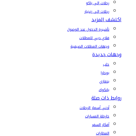
رحلات إلى باكو
رحلات إلى زنجبار
اكتشف المزيد
تأشيرة الدخول عند الوصول
فلاي دبي للعطلات
وجهات العطلات الصيفية
وجهات جديدة
حلب
بوخارا
بنغازي
بانكوك
روابط ذات صلة
أدنى أسعار الرحلات
خارطة المسارات
أفكار السفر
المطارات