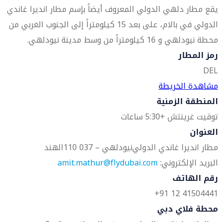
يقع مطار دلهي الدولي المعروف أيضاً بإسم مطار انديرا غاندي
الدولي في بالام، على بعد 15 كيلومتراً إلى الجنوب الغربي من
محطة نيودلهي و 16 كيلومتراً من وسط مدينة نيودلهي.
رمز المطار
DEL
مشاهدة الخريطة
المنطقة الزمنية
توقيت غرينتش +5:30 ساعات
العنوان
مطار انديرا غاندي الدولي
نيودلهي – 037 110
الهند
البريد الإلكتروني:
amit.mathur@flydubai.com
رقم الهاتف
41504441 12 91+
محطة فلاي دبي