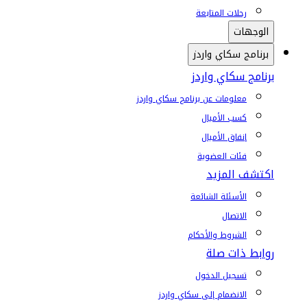
رحلات المتابعة
الوجهات
برنامج سكاي واردز
برنامج سكاي واردز
معلومات عن برنامج سكاي واردز
كسب الأميال
إنفاق الأميال
فئات العضوية
اكتشف المزيد
الأسئلة الشائعة
الاتصال
الشروط والأحكام
روابط ذات صلة
تسجيل الدخول
الانضمام إلى سكاي واردز