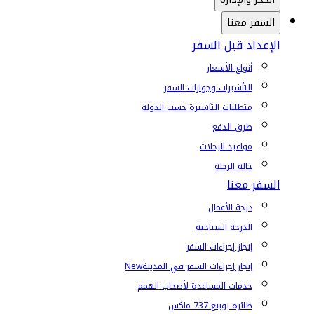
السفر معنا
الإعداد قبل السفر
أنواع الأسعار
التأشيرات وجوازات السفر
متطلبات التأشيرة حسب الدولة
طرق الدفع
مواعيد الرحلات
حالة الرحلة
السفر معنا
درجة الأعمال
الدرجة السياحية
إنجاز إجراءات السفر
إنجاز إجراءات السفر في المدينة
New
خدمات المساعدة لأصحاب الهمم
طائرة بوينغ 737 ماكس