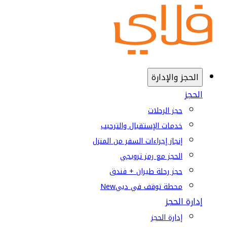
الحجز والإدارة
الحجز
حجز الرحلات
خدمات الإستقبال والترحيب
إنجاز إجراءات السفر من المنزل
الحجز مع رمز ترويجي
حجز رحلة طيران + فندق
محطة توقف في دبي
New
إدارة الحجز
إدارة الحجز