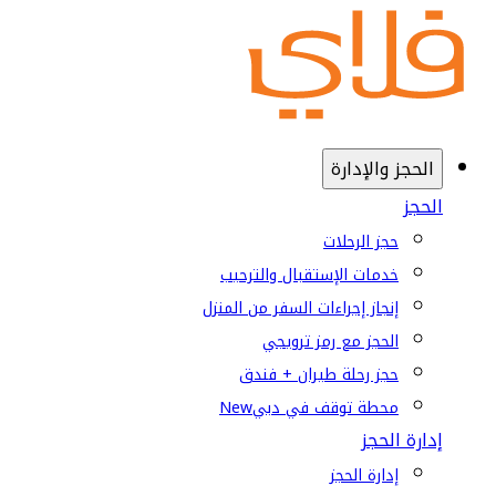
الحجز والإدارة
الحجز
حجز الرحلات
خدمات الإستقبال والترحيب
إنجاز إجراءات السفر من المنزل
الحجز مع رمز ترويجي
حجز رحلة طيران + فندق
محطة توقف في دبي
New
إدارة الحجز
إدارة الحجز