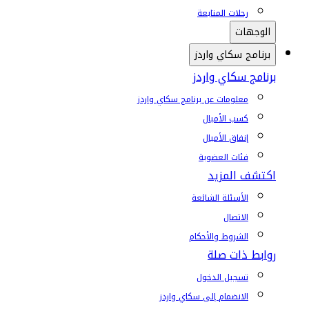
رحلات المتابعة
الوجهات
برنامج سكاي واردز
برنامج سكاي واردز
معلومات عن برنامج سكاي واردز
كسب الأميال
إنفاق الأميال
فئات العضوية
اكتشف المزيد
الأسئلة الشائعة
الاتصال
الشروط والأحكام
روابط ذات صلة
تسجيل الدخول
الانضمام إلى سكاي واردز