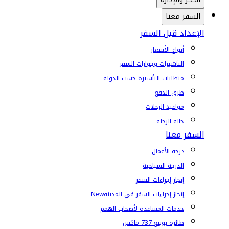
السفر معنا
الإعداد قبل السفر
أنواع الأسعار
التأشيرات وجوازات السفر
متطلبات التأشيرة حسب الدولة
طرق الدفع
مواعيد الرحلات
حالة الرحلة
السفر معنا
درجة الأعمال
الدرجة السياحية
إنجاز إجراءات السفر
إنجاز إجراءات السفر في المدينة
New
خدمات المساعدة لأصحاب الهمم
طائرة بوينغ 737 ماكس