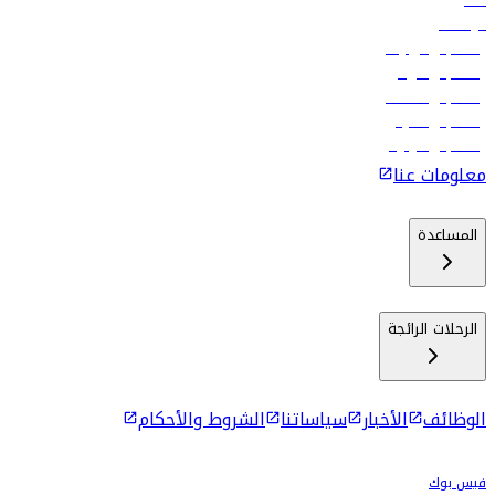
فنادق
الوظائف
رحلات إلى تبيليسي
رحلات إلى الرياض
رحلات إلى مسقط
رحلات إلى ماليه
رحلات إلى كولومبو
معلومات عنا
المساعدة
الرحلات الرائجة
الوظائف
الأخبار
سياساتنا
الشروط والأحكام
فيس بوك