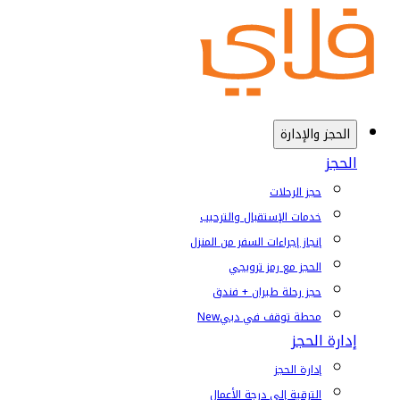
الحجز والإدارة
الحجز
حجز الرحلات
خدمات الإستقبال والترحيب
إنجاز إجراءات السفر من المنزل
الحجز مع رمز ترويجي
حجز رحلة طيران + فندق
محطة توقف في دبي
New
إدارة الحجز
إدارة الحجز
الترقية إلى درجة الأعمال