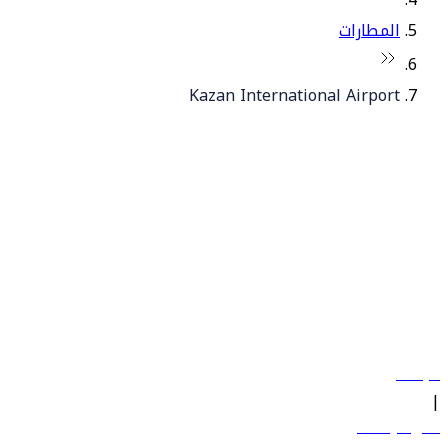
المطارات
Kazan International Airport
© فلاي دبي 2026. جميع الحقوق محفوظة.
سياساتنا
|
الشروط والأحكام