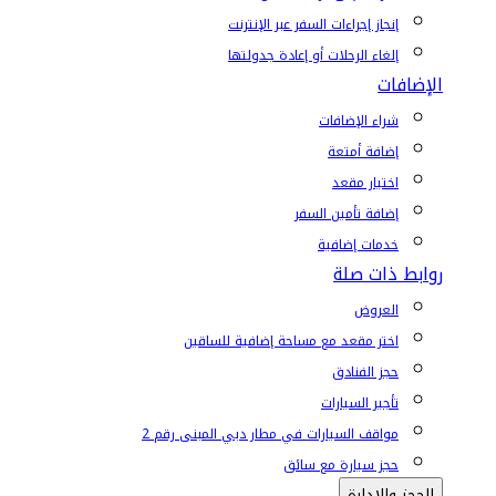
إنجاز إجراءات السفر عبر الإنترنت
إلغاء الرحلات أو إعادة جدولتها
الإضافات
شراء الإضافات
إضافة أمتعة
اختيار مقعد
إضافة تأمين السفر
خدمات إضافية
روابط ذات صلة
العروض
اختر مقعد مع مساحة إضافية للساقين
حجز الفنادق
تأجير السيارات
مواقف السيارات في مطار دبي المبنى رقم 2
حجز سيارة مع سائق
الحجز والإدارة