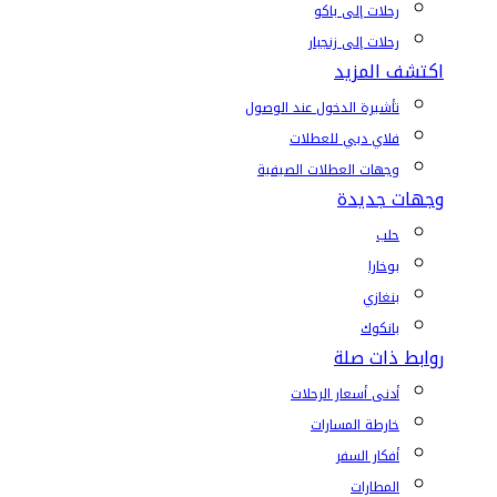
رحلات إلى باكو
رحلات إلى زنجبار
اكتشف المزيد
تأشيرة الدخول عند الوصول
فلاي دبي للعطلات
وجهات العطلات الصيفية
وجهات جديدة
حلب
بوخارا
بنغازي
بانكوك
روابط ذات صلة
أدنى أسعار الرحلات
خارطة المسارات
أفكار السفر
المطارات