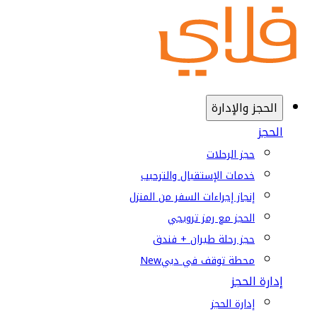
الحجز والإدارة
الحجز
حجز الرحلات
خدمات الإستقبال والترحيب
إنجاز إجراءات السفر من المنزل
الحجز مع رمز ترويجي
حجز رحلة طيران + فندق
محطة توقف في دبي
New
إدارة الحجز
إدارة الحجز