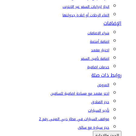
إنجاز إجراءات السفر عبر الإنترنت
إلغاء الرحلات أو إعادة جدولتها
الإضافات
شراء الإضافات
إضافة أمتعة
اختيار مقعد
إضافة تأمين السفر
خدمات إضافية
روابط ذات صلة
العروض
اختر مقعد مع مساحة إضافية للساقين
حجز الفنادق
تأجير السيارات
مواقف السيارات في مطار دبي المبنى رقم 2
حجز سيارة مع سائق
الحجز والإدارة