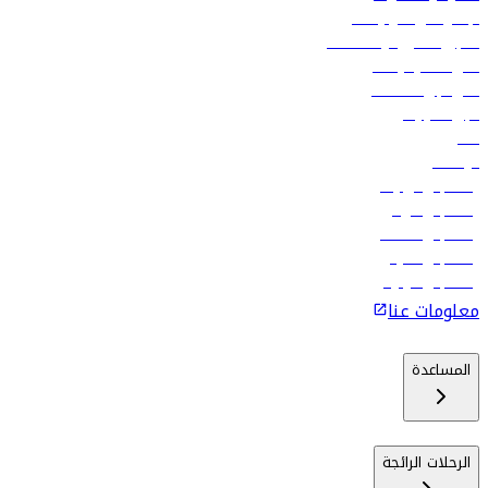
الإعلان على متن رحلاتنا
تسجيل الدخول لوكلاء السفر
أدنى أسعار الرحلات
فلاي دبي للعطلات
تأجير السيارات
فنادق
الوظائف
رحلات إلى تبيليسي
رحلات إلى الرياض
رحلات إلى مسقط
رحلات إلى ماليه
رحلات إلى كولومبو
معلومات عنا
المساعدة
الرحلات الرائجة