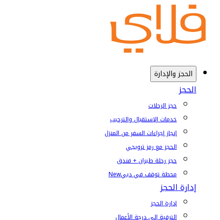
الحجز والإدارة
الحجز
حجز الرحلات
خدمات الإستقبال والترحيب
إنجاز إجراءات السفر من المنزل
الحجز مع رمز ترويجي
حجز رحلة طيران + فندق
محطة توقف في دبي
New
إدارة الحجز
إدارة الحجز
الترقية إلى درجة الأعمال