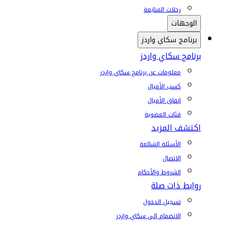
رحلات المتابعة
الوجهات
برنامج سكاي واردز
برنامج سكاي واردز
معلومات عن برنامج سكاي واردز
كسب الأميال
إنفاق الأميال
فئات العضوية
اكتشف المزيد
الأسئلة الشائعة
الاتصال
الشروط والأحكام
روابط ذات صلة
تسجيل الدخول
الانضمام إلى سكاي واردز