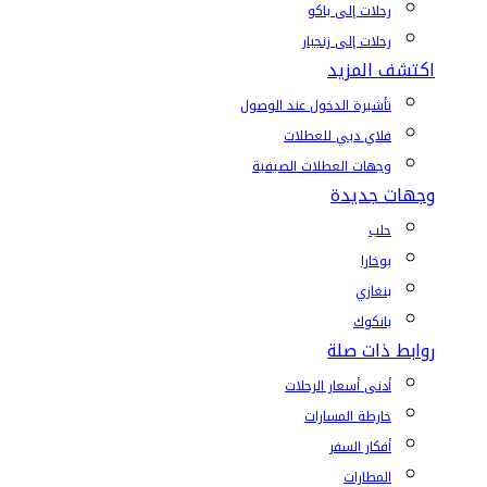
رحلات إلى باكو
رحلات إلى زنجبار
اكتشف المزيد
تأشيرة الدخول عند الوصول
فلاي دبي للعطلات
وجهات العطلات الصيفية
وجهات جديدة
حلب
بوخارا
بنغازي
بانكوك
روابط ذات صلة
أدنى أسعار الرحلات
خارطة المسارات
أفكار السفر
المطارات