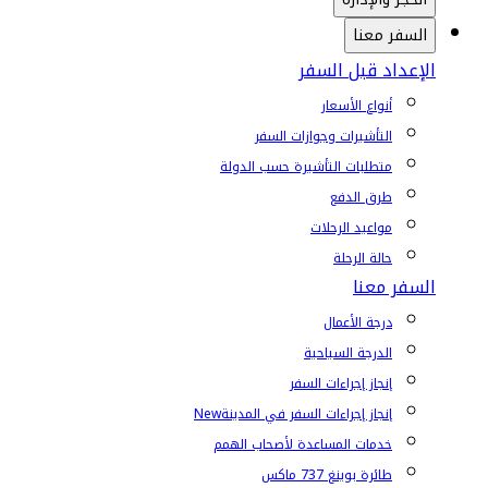
السفر معنا
الإعداد قبل السفر
أنواع الأسعار
التأشيرات وجوازات السفر
متطلبات التأشيرة حسب الدولة
طرق الدفع
مواعيد الرحلات
حالة الرحلة
السفر معنا
درجة الأعمال
الدرجة السياحية
إنجاز إجراءات السفر
إنجاز إجراءات السفر في المدينة
New
خدمات المساعدة لأصحاب الهمم
طائرة بوينغ 737 ماكس