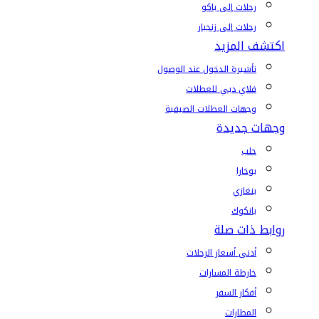
رحلات إلى باكو
رحلات إلى زنجبار
اكتشف المزيد
تأشيرة الدخول عند الوصول
فلاي دبي للعطلات
وجهات العطلات الصيفية
وجهات جديدة
حلب
بوخارا
بنغازي
بانكوك
روابط ذات صلة
أدنى أسعار الرحلات
خارطة المسارات
أفكار السفر
المطارات