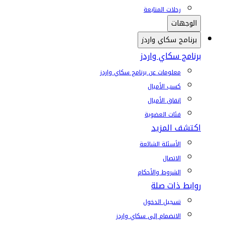
رحلات المتابعة
الوجهات
برنامج سكاي واردز
برنامج سكاي واردز
معلومات عن برنامج سكاي واردز
كسب الأميال
إنفاق الأميال
فئات العضوية
اكتشف المزيد
الأسئلة الشائعة
الاتصال
الشروط والأحكام
روابط ذات صلة
تسجيل الدخول
الانضمام إلى سكاي واردز