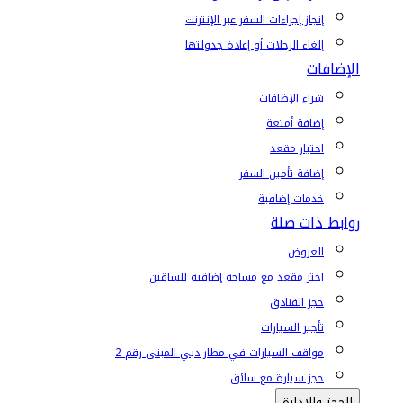
إنجاز إجراءات السفر عبر الإنترنت
إلغاء الرحلات أو إعادة جدولتها
الإضافات
شراء الإضافات
إضافة أمتعة
اختيار مقعد
إضافة تأمين السفر
خدمات إضافية
روابط ذات صلة
العروض
اختر مقعد مع مساحة إضافية للساقين
حجز الفنادق
تأجير السيارات
مواقف السيارات في مطار دبي المبنى رقم 2
حجز سيارة مع سائق
الحجز والإدارة