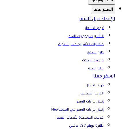
السفر معنا
الإعداد قبل السفر
أنواع الأسعار
التأشيرات وجوازات السفر
متطلبات التأشيرة حسب الدولة
طرق الدفع
مواعيد الرحلات
حالة الرحلة
السفر معنا
درجة الأعمال
الدرجة السياحية
إنجاز إجراءات السفر
إنجاز إجراءات السفر في المدينة
New
خدمات المساعدة لأصحاب الهمم
طائرة بوينغ 737 ماكس