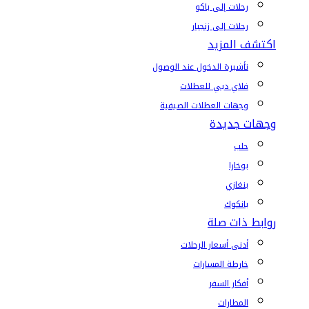
رحلات إلى باكو
رحلات إلى زنجبار
اكتشف المزيد
تأشيرة الدخول عند الوصول
فلاي دبي للعطلات
وجهات العطلات الصيفية
وجهات جديدة
حلب
بوخارا
بنغازي
بانكوك
روابط ذات صلة
أدنى أسعار الرحلات
خارطة المسارات
أفكار السفر
المطارات