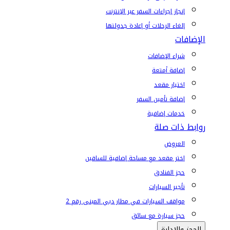
إنجاز إجراءات السفر عبر الإنترنت
إلغاء الرحلات أو إعادة جدولتها
الإضافات
شراء الإضافات
إضافة أمتعة
اختيار مقعد
إضافة تأمين السفر
خدمات إضافية
روابط ذات صلة
العروض
اختر مقعد مع مساحة إضافية للساقين
حجز الفنادق
تأجير السيارات
مواقف السيارات في مطار دبي المبنى رقم 2
حجز سيارة مع سائق
الحجز والإدارة