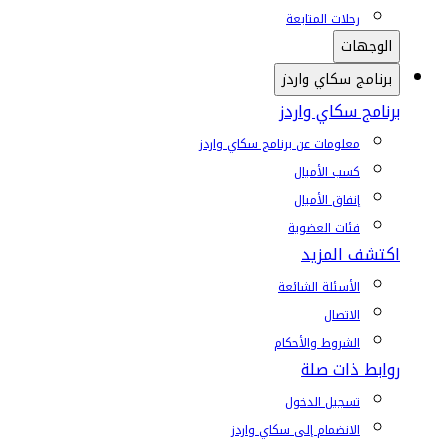
رحلات المتابعة
الوجهات
برنامج سكاي واردز
برنامج سكاي واردز
معلومات عن برنامج سكاي واردز
كسب الأميال
إنفاق الأميال
فئات العضوية
اكتشف المزيد
الأسئلة الشائعة
الاتصال
الشروط والأحكام
روابط ذات صلة
تسجيل الدخول
الانضمام إلى سكاي واردز