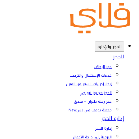
الحجز والإدارة
الحجز
حجز الرحلات
خدمات الإستقبال والترحيب
إنجاز إجراءات السفر من المنزل
الحجز مع رمز ترويجي
حجز رحلة طيران + فندق
محطة توقف في دبي
New
إدارة الحجز
إدارة الحجز
الترقية إلى درجة الأعمال