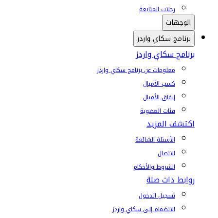
رحلات المتابعة
الوجهات
برنامج سكاي واردز
برنامج سكاي واردز
معلومات عن برنامج سكاي واردز
كسب الأميال
إنفاق الأميال
فئات العضوية
اكتشف المزيد
الأسئلة الشائعة
الاتصال
الشروط والأحكام
روابط ذات صلة
تسجيل الدخول
الانضمام إلى سكاي واردز