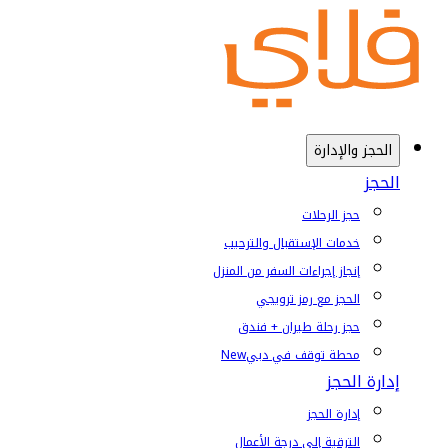
الحجز والإدارة
الحجز
حجز الرحلات
خدمات الإستقبال والترحيب
إنجاز إجراءات السفر من المنزل
الحجز مع رمز ترويجي
حجز رحلة طيران + فندق
محطة توقف في دبي
New
إدارة الحجز
إدارة الحجز
الترقية إلى درجة الأعمال