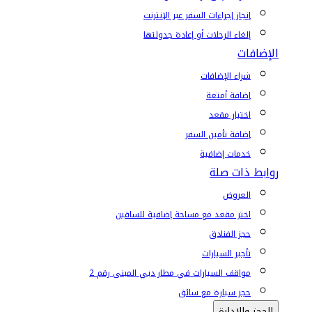
إنجاز إجراءات السفر عبر الإنترنت
إلغاء الرحلات أو إعادة جدولتها
الإضافات
شراء الإضافات
إضافة أمتعة
اختيار مقعد
إضافة تأمين السفر
خدمات إضافية
روابط ذات صلة
العروض
اختر مقعد مع مساحة إضافية للساقين
حجز الفنادق
تأجير السيارات
مواقف السيارات في مطار دبي المبنى رقم 2
حجز سيارة مع سائق
الحجز والإدارة