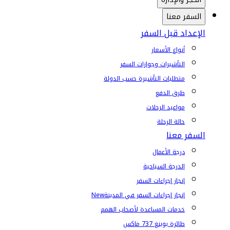
السفر معنا
الإعداد قبل السفر
أنواع الأسعار
التأشيرات وجوازات السفر
متطلبات التأشيرة حسب الدولة
طرق الدفع
مواعيد الرحلات
حالة الرحلة
السفر معنا
درجة الأعمال
الدرجة السياحية
إنجاز إجراءات السفر
إنجاز إجراءات السفر في المدينة
New
خدمات المساعدة لأصحاب الهمم
طائرة بوينغ 737 ماكس