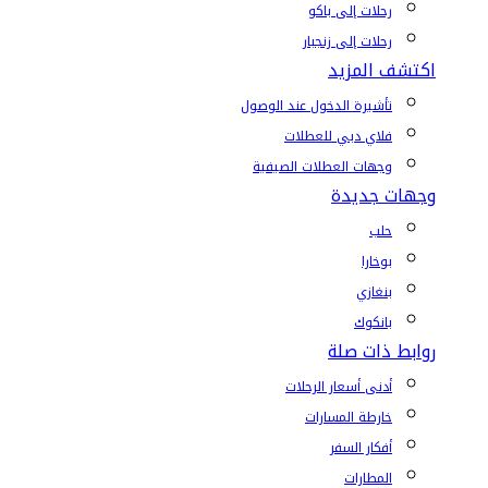
رحلات إلى باكو
رحلات إلى زنجبار
اكتشف المزيد
تأشيرة الدخول عند الوصول
فلاي دبي للعطلات
وجهات العطلات الصيفية
وجهات جديدة
حلب
بوخارا
بنغازي
بانكوك
روابط ذات صلة
أدنى أسعار الرحلات
خارطة المسارات
أفكار السفر
المطارات