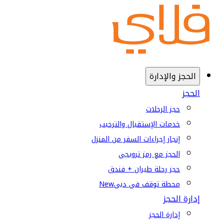
الحجز والإدارة
الحجز
حجز الرحلات
خدمات الإستقبال والترحيب
إنجاز إجراءات السفر من المنزل
الحجز مع رمز ترويجي
حجز رحلة طيران + فندق
محطة توقف في دبي
New
إدارة الحجز
إدارة الحجز