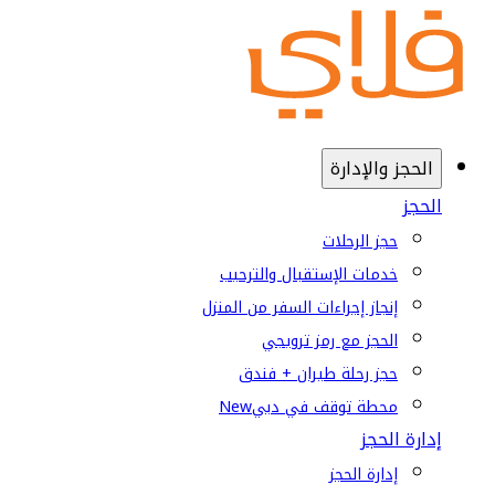
الحجز والإدارة
الحجز
حجز الرحلات
خدمات الإستقبال والترحيب
إنجاز إجراءات السفر من المنزل
الحجز مع رمز ترويجي
حجز رحلة طيران + فندق
محطة توقف في دبي
New
إدارة الحجز
إدارة الحجز