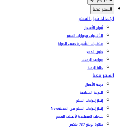
السفر معنا
الإعداد قبل السفر
أنواع الأسعار
التأشيرات وجوازات السفر
متطلبات التأشيرة حسب الدولة
طرق الدفع
مواعيد الرحلات
حالة الرحلة
السفر معنا
درجة الأعمال
الدرجة السياحية
إنجاز إجراءات السفر
إنجاز إجراءات السفر في المدينة
New
خدمات المساعدة لأصحاب الهمم
طائرة بوينغ 737 ماكس