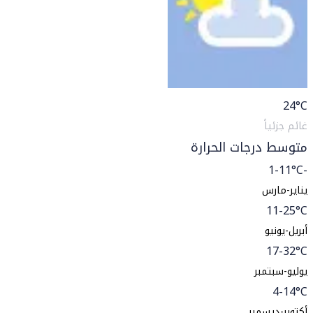
24
°C
غائم جزئياً
متوسط درجات الحرارة
-1-11°C
يناير-مارس
11-25°C
أبريل-يونيو
17-32°C
يوليو-سبتمبر
4-14°C
أكتوبر-ديسمبر