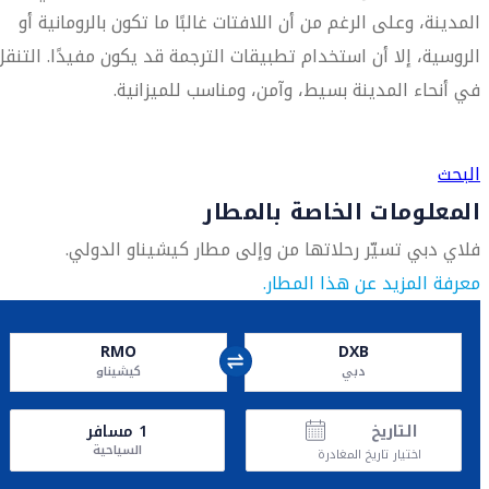
المدينة، وعلى الرغم من أن اللافتات غالبًا ما تكون بالرومانية أو
الروسية، إلا أن استخدام تطبيقات الترجمة قد يكون مفيدًا. التنقل
في أنحاء المدينة بسيط، وآمن، ومناسب للميزانية.
العثور على متجر السفر الأقرب إليك
البحث
المعلومات الخاصة بالمطار
فلاي دبي تسيّر رحلاتها من وإلى مطار كيشيناو الدولي.
معرفة المزيد عن هذا المطار.
RMO
DXB
دبي
كيشيناو
التاريخ
1
مسافر
السياحية
اختيار تاريخ المغادرة