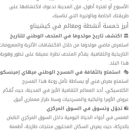
الأسبوع أو لفترة أطول، فإن المدينة تدعوك لاكتشافها على
طريقتك الخاصة وبالوتيرة التي تناسبك.
أبرز خمسة أنشطة ومعالم في كيشيناو
🏛️
اكتشف تاريخ مولدوفا في المتحف الوطني للتاريخ
استعرض ماضي مولدوفا من خلال الاكتشافات الأثرية والمعروضات
التاريخية والثقافية. يقدّم المتحف نظرة عميقة على تطور وهوية
هذا البلد.
🎭
استمتع بالثقافة في المسرح الوطني ميهاي إمينسكو
استمتع بعرض فني أو ببساطة تأمل روعة هذا المسرح
الكلاسيكي، أحد المعالم الثقافية الأبرز في المدينة، حيث تُقدّم
عروض الأوبرا والباليه والمسرحيات وسط طراز معماري أنيق.
🛍️
تجوّل وتسوق في السوق المركزي
انغمس في أجواء الحياة اليومية داخل السوق المركزي النابض
بالحركة، حيث يعرض السكان المحليون منتجات طازجة، أطعمة