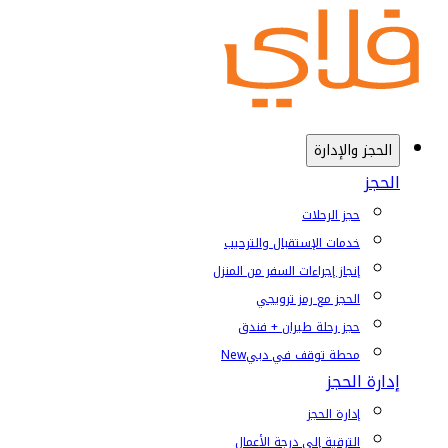
الحجز والإدارة
الحجز
حجز الرحلات
خدمات الإستقبال والترحيب
إنجاز إجراءات السفر من المنزل
الحجز مع رمز ترويجي
حجز رحلة طيران + فندق
محطة توقف في دبي
New
إدارة الحجز
إدارة الحجز
الترقية إلى درجة الأعمال