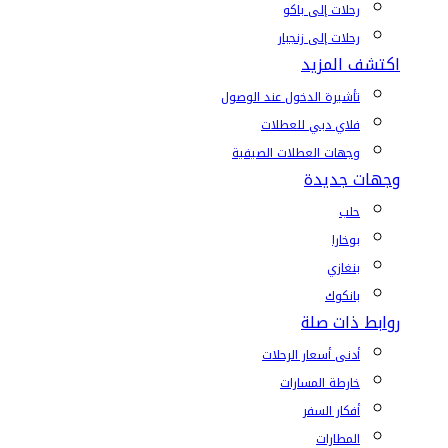
رحلات إلى باكو
رحلات إلى زنجبار
اكتشف المزيد
تأشيرة الدخول عند الوصول
فلاي دبي للعطلات
وجهات العطلات الصيفية
وجهات جديدة
حلب
بوخارا
بنغازي
بانكوك
روابط ذات صلة
أدنى أسعار الرحلات
خارطة المسارات
أفكار السفر
المطارات