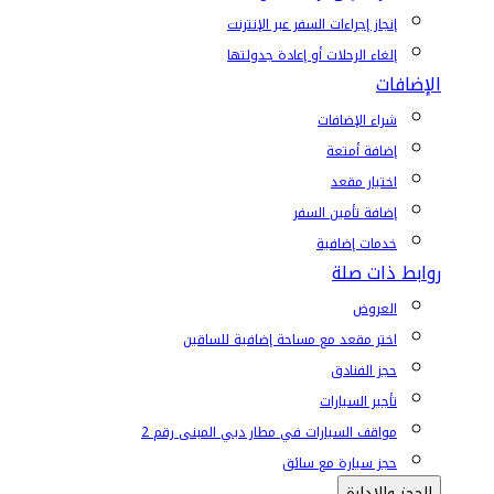
إنجاز إجراءات السفر عبر الإنترنت
إلغاء الرحلات أو إعادة جدولتها
الإضافات
شراء الإضافات
إضافة أمتعة
اختيار مقعد
إضافة تأمين السفر
خدمات إضافية
روابط ذات صلة
العروض
اختر مقعد مع مساحة إضافية للساقين
حجز الفنادق
تأجير السيارات
مواقف السيارات في مطار دبي المبنى رقم 2
حجز سيارة مع سائق
الحجز والإدارة