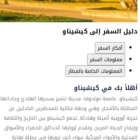
دليل السفر إلى كيشيناو
أفكار السفر
معلومات السفر
المعلومات الخاصة بالمطار
أهلاً بك في كيشيناو
كيشيناو، عاصمة مولدوفا، مدينة تتميز بسحرها الهادئ وجاداتها
المظللة بالأشجار، وهي وجهة مثالية للمسافرين الباحثين عن
تجربة أوروبية أصيلة وهادئة. تجمع كيشيناو بين التاريخ والثقافة
وإيقاع الحياة المريح، وتقدم لزوارها الحدائق الخضراء والأسواق
المحلية والأجواء المرحّبة. سواء كنت تزورها في عطلة نهاية