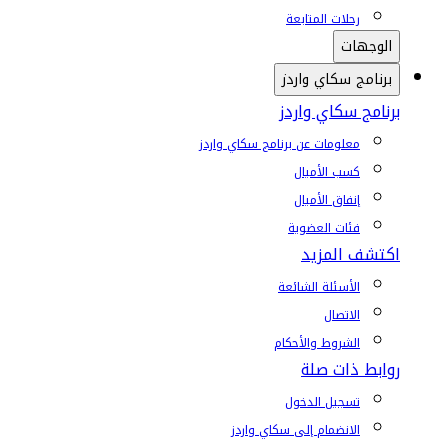
رحلات المتابعة
الوجهات
برنامج سكاي واردز
برنامج سكاي واردز
معلومات عن برنامج سكاي واردز
كسب الأميال
إنفاق الأميال
فئات العضوية
اكتشف المزيد
الأسئلة الشائعة
الاتصال
الشروط والأحكام
روابط ذات صلة
تسجيل الدخول
الانضمام إلى سكاي واردز