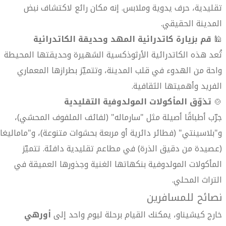
تقليدية، حرف يدوية وملابس. إنه مكان رائع لاكتشاف نبض
المدينة الحقيقي.
🕌
قم بزيارة كاتدرائية المهد وحديقة الكاتدرائية
تُعد هذه الكاتدرائية الأرثوذكسية الشهيرة وحديقتها المحيطة
واحة من الهدوء في قلب المدينة، وتتميّز بطرازها المعماري
الفريد وأهميتها الثقافية.
🍲
تذوّق المأكولات المولدوفية التقليدية
جرّب أطباقًا أصيلة مثل "سارماله" (لفائف الملفوف المحشي)،
و"بلاسينتي" (فطائر دائرية أو مربعة بحشوات متنوعة)، و"ماماليغا"
(عصيدة من دقيق الذرة) في مطاعم تقليدية دافئة. تتميّز
المأكولات المولدوفية بنكهاتها الغنية وجذورها العميقة في
التراث المحلي.
نصائح للمسافرين
خارج كيشيناو، يمكنك القيام برحلة ليوم واحد إلى
أورهي