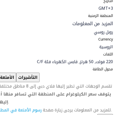
التاريخ
GMT+3
المنطقة الزمنية
المزيد من المعلومات
روبل روسي
Currency
الروسية
اللغات
220 فولت, 50 هرتز, قابس الكهرباء فئة C/F
محول الطاقة
التأشيرات
الأمتعة
تقسم الوجهات التي تطير إليها فلاي دبي إلى 8 مناطق مختلفة.
يتوقف سعر الكيلوغرام على المنطقة التي تسافر منها أو
.
إليه
.
للمزيد من المعلومات يرجى زيارة صفحة
رسوم الأمتعة في المطا