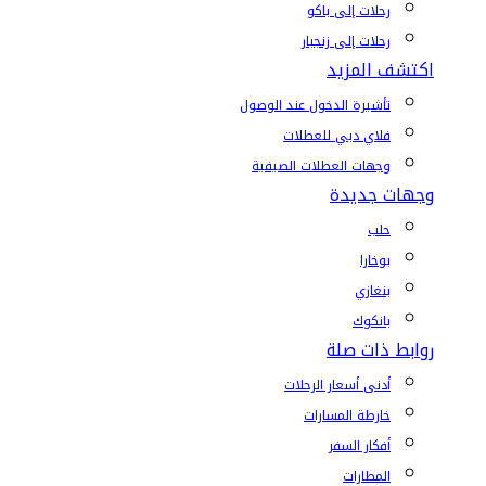
رحلات إلى باكو
رحلات إلى زنجبار
اكتشف المزيد
تأشيرة الدخول عند الوصول
فلاي دبي للعطلات
وجهات العطلات الصيفية
وجهات جديدة
حلب
بوخارا
بنغازي
بانكوك
روابط ذات صلة
أدنى أسعار الرحلات
خارطة المسارات
أفكار السفر
المطارات