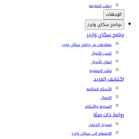
رحلات المتابعة
الوجهات
برنامج سكاي واردز
برنامج سكاي واردز
معلومات عن برنامج سكاي واردز
كسب الأميال
إنفاق الأميال
فئات العضوية
اكتشف المزيد
الأسئلة الشائعة
الاتصال
الشروط والأحكام
روابط ذات صلة
تسجيل الدخول
الانضمام إلى سكاي واردز