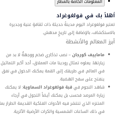
المعلومات الخاصة بالمطار
أهلاً بك في فولغوغراد
تعتبر فولغوغراد اليوم مدينةً حديثة ذات ثقافةٍ غنية وجديرة
بالاستكشاف، بالإضافة إلى تاريخٍ مدهش.
أبرز المعالم والأنشطة
ماماييف كورجان
– نصب تذكاري ضخم ووجهةٌ لا بد من
زيارتها. يعلوه تمثال رودينا مات العملاق، أحد أكبر التماثيل
في العالم. في طريقك إلى القمة يمكنك الدخول في نفق
ينفتح على سفح الهضبة.
شاهد النجوم في
قبة فولغوغراد السماوية
: لا يمكنك
زيارة المرصد فحسب بل يمكنك أيضاً التجول في أرجاء
المتنزه الذي تنتشر فيه الأدوات الفلكية القديمة الطراز بما
في ذلك الساعات الشمسية والكرات الأرضية الأثرية.