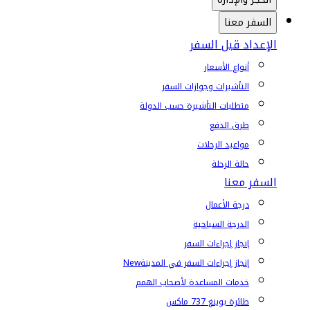
السفر معنا
الإعداد قبل السفر
أنواع الأسعار
التأشيرات وجوازات السفر
متطلبات التأشيرة حسب الدولة
طرق الدفع
مواعيد الرحلات
حالة الرحلة
السفر معنا
درجة الأعمال
الدرجة السياحية
إنجاز إجراءات السفر
إنجاز إجراءات السفر في المدينة
New
خدمات المساعدة لأصحاب الهمم
طائرة بوينغ 737 ماكس