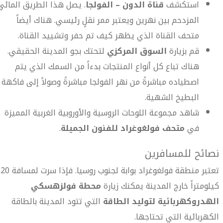
استكشف
قناة الدون – الفولجا
. يصل هذا الطريق المائي
المزدحم بين نهرين ويعتبر ممر نقلٍ رئيسي. هناك أيضاً
متحف القناة الذي يظهر كيف تم حفر وتشييد القناة.
قم بزيارة
السوق المركزي
لتحتك بجو المدينة الحقيقي.
هناك تباع كل أنواع المنتجات بدءاً من السمك الذي يتم
اصطياده مباشرةً من نهر الفولجا مباشرةً وصولاً إلى فاكهة
البطيخ الشهية.
شاهد مجموعة اللوحات الروسية والأوروبية الغربية المميزة
في
متحف فولغوغراد للفنون الجميلة
.
نصائح للمسافرين
تعتبر منطقة فولغوغراد بوابة لجنوب روسيا. فإذا سرت لمسافة 20
كيلومتراً خارج المدينة يمكنك زيارة
محطة فولزهسكي
الهدروكهربائية لتوليد الطاقة
التي تتود المدينة بالطاقة
الكهربائية التي تحتاجها.