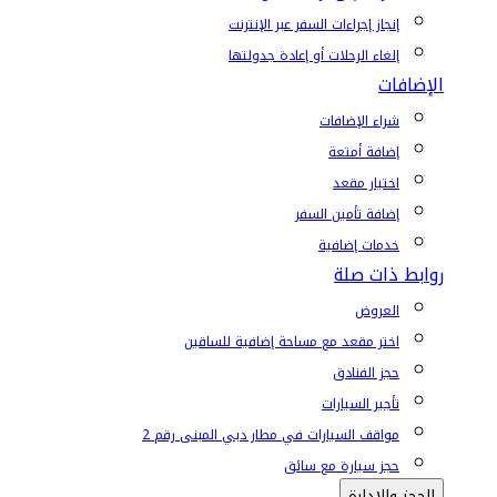
إنجاز إجراءات السفر عبر الإنترنت
إلغاء الرحلات أو إعادة جدولتها
الإضافات
شراء الإضافات
إضافة أمتعة
اختيار مقعد
إضافة تأمين السفر
خدمات إضافية
روابط ذات صلة
العروض
اختر مقعد مع مساحة إضافية للساقين
حجز الفنادق
تأجير السيارات
مواقف السيارات في مطار دبي المبنى رقم 2
حجز سيارة مع سائق
الحجز والإدارة