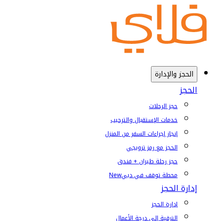
الحجز والإدارة
الحجز
حجز الرحلات
خدمات الإستقبال والترحيب
إنجاز إجراءات السفر من المنزل
الحجز مع رمز ترويجي
حجز رحلة طيران + فندق
محطة توقف في دبي
New
إدارة الحجز
إدارة الحجز
الترقية إلى درجة الأعمال