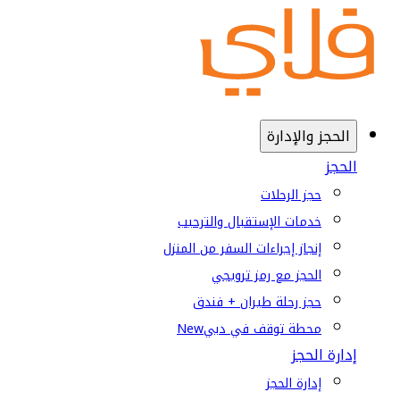
الحجز والإدارة
الحجز
حجز الرحلات
خدمات الإستقبال والترحيب
إنجاز إجراءات السفر من المنزل
الحجز مع رمز ترويجي
حجز رحلة طيران + فندق
محطة توقف في دبي
New
إدارة الحجز
إدارة الحجز