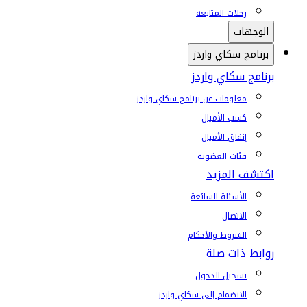
رحلات المتابعة
الوجهات
برنامج سكاي واردز
برنامج سكاي واردز
معلومات عن برنامج سكاي واردز
كسب الأميال
إنفاق الأميال
فئات العضوية
اكتشف المزيد
الأسئلة الشائعة
الاتصال
الشروط والأحكام
روابط ذات صلة
تسجيل الدخول
الانضمام إلى سكاي واردز