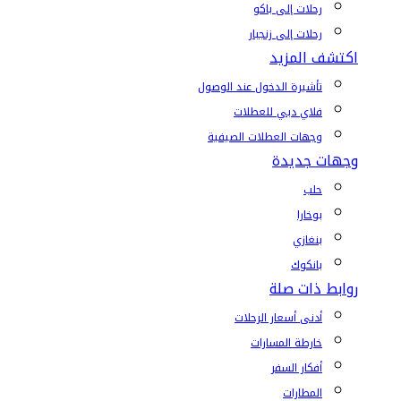
رحلات إلى باكو
رحلات إلى زنجبار
اكتشف المزيد
تأشيرة الدخول عند الوصول
فلاي دبي للعطلات
وجهات العطلات الصيفية
وجهات جديدة
حلب
بوخارا
بنغازي
بانكوك
روابط ذات صلة
أدنى أسعار الرحلات
خارطة المسارات
أفكار السفر
المطارات