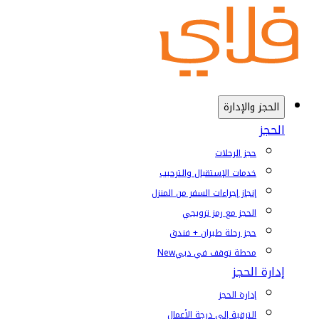
الحجز والإدارة
الحجز
حجز الرحلات
خدمات الإستقبال والترحيب
إنجاز إجراءات السفر من المنزل
الحجز مع رمز ترويجي
حجز رحلة طيران + فندق
محطة توقف في دبي
New
إدارة الحجز
إدارة الحجز
الترقية إلى درجة الأعمال