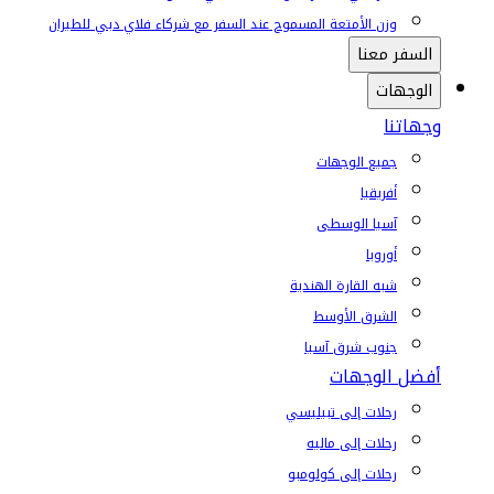
وزن الأمتعة المسموح عند السفر مع شركاء فلاي دبي للطيران
السفر معنا
الوجهات
وجهاتنا
جميع الوجهات
أفريقيا
آسيا الوسطى
أوروبا
شبه القارة الهندية
الشرق الأوسط
جنوب شرق آسيا
أفضل الوجهات
رحلات إلى تبيليسي
رحلات إلى ماليه
رحلات إلى كولومبو