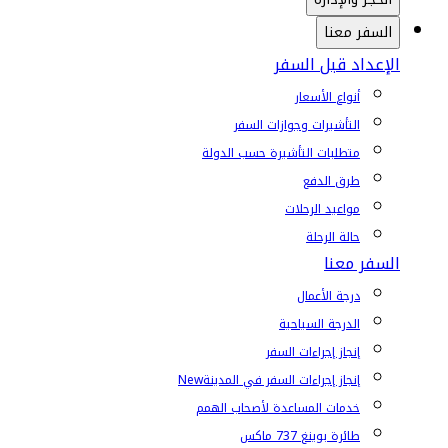
السفر معنا
الإعداد قبل السفر
أنواع الأسعار
التأشيرات وجوازات السفر
متطلبات التأشيرة حسب الدولة
طرق الدفع
مواعيد الرحلات
حالة الرحلة
السفر معنا
درجة الأعمال
الدرجة السياحية
إنجاز إجراءات السفر
إنجاز إجراءات السفر في المدينة
New
خدمات المساعدة لأصحاب الهمم
طائرة بوينغ 737 ماكس