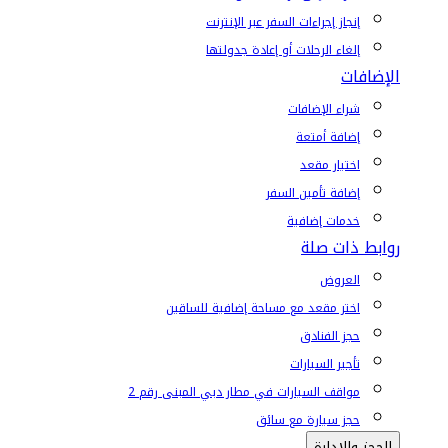
إنجاز إجراءات السفر عبر الإنترنت
إلغاء الرحلات أو إعادة جدولتها
الإضافات
شراء الإضافات
إضافة أمتعة
اختيار مقعد
إضافة تأمين السفر
خدمات إضافية
روابط ذات صلة
العروض
اختر مقعد مع مساحة إضافية للساقين
حجز الفنادق
تأجير السيارات
مواقف السيارات في مطار دبي المبنى رقم 2
حجز سيارة مع سائق
الحجز والإدارة