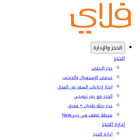
الحجز والإدارة
الحجز
حجز الرحلات
خدمات الإستقبال والترحيب
إنجاز إجراءات السفر من المنزل
الحجز مع رمز ترويجي
حجز رحلة طيران + فندق
محطة توقف في دبي
New
إدارة الحجز
إدارة الحجز