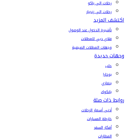
رحلات إلى باكو
رحلات إلى زنجبار
اكتشف المزيد
تأشيرة الدخول عند الوصول
فلاي دبي للعطلات
وجهات العطلات الصيفية
وجهات جديدة
حلب
بوخارا
بنغازي
بانكوك
روابط ذات صلة
أدنى أسعار الرحلات
خارطة المسارات
أفكار السفر
المطارات