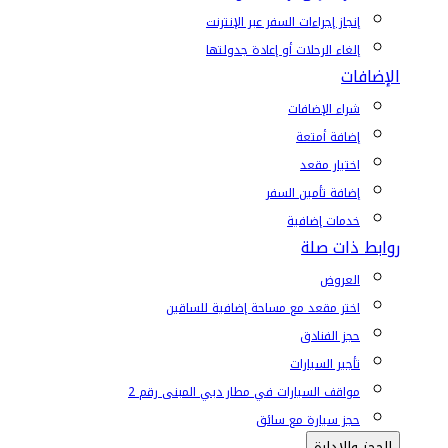
إنجاز إجراءات السفر عبر الإنترنت
إلغاء الرحلات أو إعادة جدولتها
الإضافات
شراء الإضافات
إضافة أمتعة
اختيار مقعد
إضافة تأمين السفر
خدمات إضافية
روابط ذات صلة
العروض
اختر مقعد مع مساحة إضافية للساقين
حجز الفنادق
تأجير السيارات
مواقف السيارات في مطار دبي المبنى رقم 2
حجز سيارة مع سائق
الحجز والإدارة