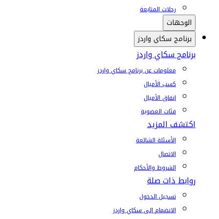
رحلات المتابعة
الوجهات
برنامج سكاي واردز
برنامج سكاي واردز
معلومات عن برنامج سكاي واردز
كسب الأميال
إنفاق الأميال
فئات العضوية
اكتشف المزيد
الأسئلة الشائعة
الاتصال
الشروط والأحكام
روابط ذات صلة
تسجيل الدخول
الانضمام إلى سكاي واردز