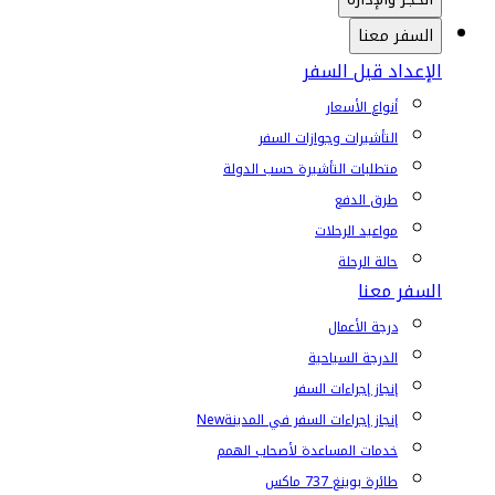
السفر معنا
الإعداد قبل السفر
أنواع الأسعار
التأشيرات وجوازات السفر
متطلبات التأشيرة حسب الدولة
طرق الدفع
مواعيد الرحلات
حالة الرحلة
السفر معنا
درجة الأعمال
الدرجة السياحية
إنجاز إجراءات السفر
إنجاز إجراءات السفر في المدينة
New
خدمات المساعدة لأصحاب الهمم
طائرة بوينغ 737 ماكس