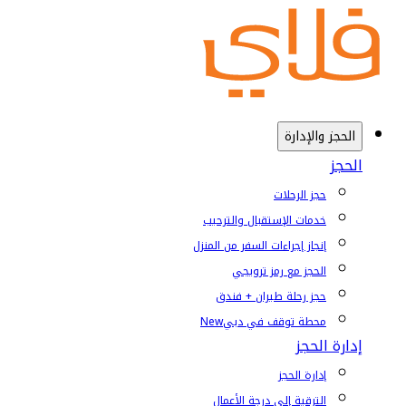
الحجز والإدارة
الحجز
حجز الرحلات
خدمات الإستقبال والترحيب
إنجاز إجراءات السفر من المنزل
الحجز مع رمز ترويجي
حجز رحلة طيران + فندق
محطة توقف في دبي
New
إدارة الحجز
إدارة الحجز
الترقية إلى درجة الأعمال