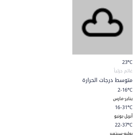
23
°C
غائم جزئياً
متوسط درجات الحرارة
2-16°C
يناير-مارس
16-31°C
أبريل-يونيو
22-37°C
يوليو-سبتمبر