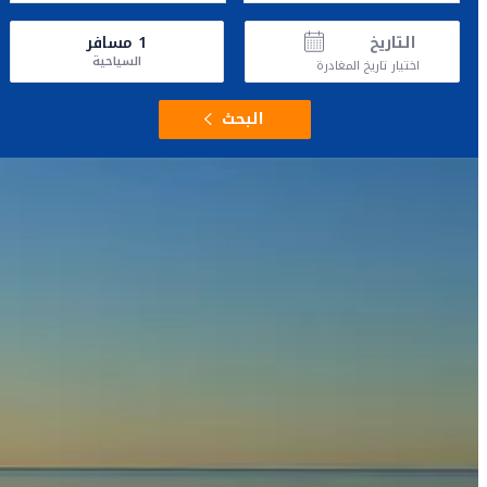
التاريخ
1
مسافر
السياحية
اختيار تاريخ المغادرة
البحث