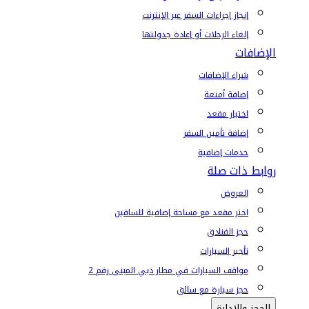
إنجاز إجراءات السفر عبر الإنترنت
إلغاء الرحلات أو إعادة جدولتها
الإضافات
شراء الإضافات
إضافة أمتعة
اختيار مقعد
إضافة تأمين السفر
خدمات إضافية
روابط ذات صلة
العروض
اختر مقعد مع مساحة إضافية للساقين
حجز الفنادق
تأجير السيارات
مواقف السيارات في مطار دبي المبنى رقم 2
حجز سيارة مع سائق
الحجز والإدارة