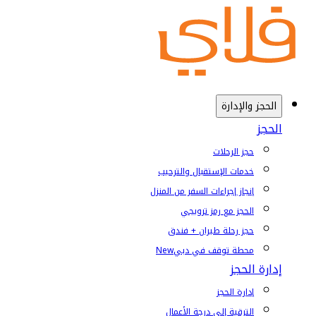
الحجز والإدارة
الحجز
حجز الرحلات
خدمات الإستقبال والترحيب
إنجاز إجراءات السفر من المنزل
الحجز مع رمز ترويجي
حجز رحلة طيران + فندق
محطة توقف في دبي
New
إدارة الحجز
إدارة الحجز
الترقية إلى درجة الأعمال