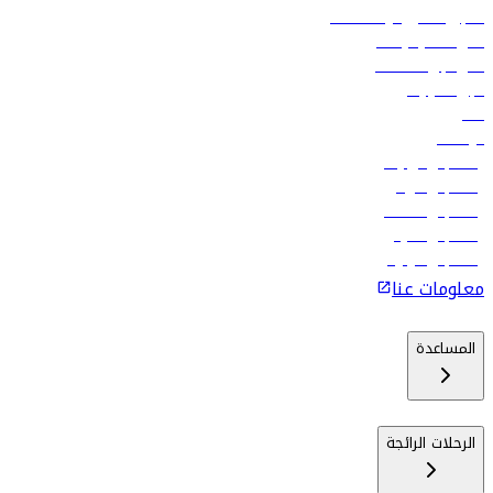
تسجيل الدخول لوكلاء السفر
أدنى أسعار الرحلات
فلاي دبي للعطلات
تأجير السيارات
فنادق
الوظائف
رحلات إلى تبيليسي
رحلات إلى الرياض
رحلات إلى مسقط
رحلات إلى ماليه
رحلات إلى كولومبو
معلومات عنا
المساعدة
الرحلات الرائجة