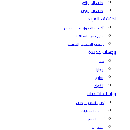
رحلات إلى باكو
رحلات إلى زنجبار
اكتشف المزيد
تأشيرة الدخول عند الوصول
فلاي دبي للعطلات
وجهات العطلات الصيفية
وجهات جديدة
حلب
بوخارا
بنغازي
بانكوك
روابط ذات صلة
أدنى أسعار الرحلات
خارطة المسارات
أفكار السفر
المطارات