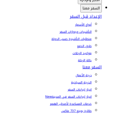
السفر معنا
الإعداد قبل السفر
أنواع الأسعار
التأشيرات وجوازات السفر
متطلبات التأشيرة حسب الدولة
طرق الدفع
مواعيد الرحلات
حالة الرحلة
السفر معنا
درجة الأعمال
الدرجة السياحية
إنجاز إجراءات السفر
إنجاز إجراءات السفر في المدينة
New
خدمات المساعدة لأصحاب الهمم
طائرة بوينغ 737 ماكس