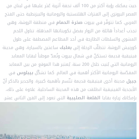
حيث يمكنك رؤية أكثر من 100 ألف تحفة أثرية عُثر عليها في لبنان من
العصر البرونزي إلى الفترات الهلنستية والرومانية والبيزنطية حتى الفتح
العربي. كما تتوفّر في بيروت
صخرة الحمام
في منطقة الروشة، وهي
تجذب أعداداً هائلة من الزوار بفضل تكويناتها المذهلة. تناول اللحم
المشوي والسلطات الطازجة في أحد المطاعم المصطفة على طول
كورنيش الروشة. تتطلّب الرحلة إلى
بعلبك
ساعتين بالسيارة، وهي مدينة
فينيقية قديمة تستكنّ في شمال بيروت وتُعدّ موطناً لبقايا المعابد
الرومانية التي بُنيت خلال 200 سنة. يُعتبر هذا الموقع من بين المعابد
المقدّسة الرومانية الأكثر أهمية في العالم. كما تشكّل
بيبلوس
في
جبيل
مدينة أخرى فينيقية قديمة تتّسم بأهمية كبيرة. والجدير بالذكر أنّ
الأبجدية الفينيقية انطلقت من هذه المدينة الساحلية. علاوة على ذلك،
بإمكانك زيارة بقايا
القلعة الصليبية
التي تعود إلى القرن الثاني عشر.