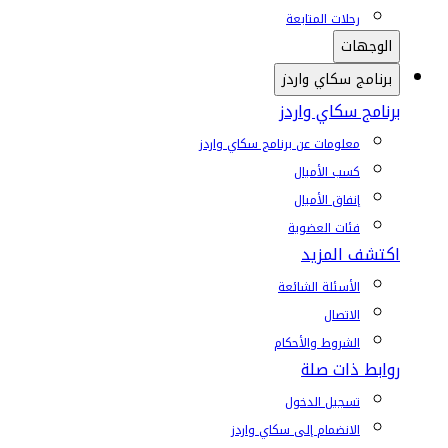
رحلات المتابعة
الوجهات
برنامج سكاي واردز
برنامج سكاي واردز
معلومات عن برنامج سكاي واردز
كسب الأميال
إنفاق الأميال
فئات العضوية
اكتشف المزيد
الأسئلة الشائعة
الاتصال
الشروط والأحكام
روابط ذات صلة
تسجيل الدخول
الانضمام إلى سكاي واردز